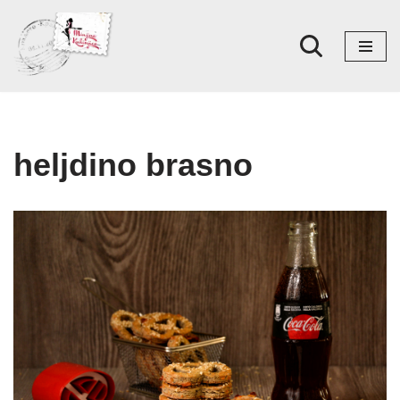
Skoči
na
sadržaj
heljdino brasno