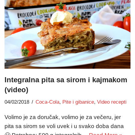
Integralna pita sa sirom i kajmakom
(video)
04/02/2018
Coca-Cola
,
Pite i gibanice
,
Video recepti
Volimo je za doručak, volimo je za večeru, jer
pita sa sirom se voli uvek i u svako doba dana