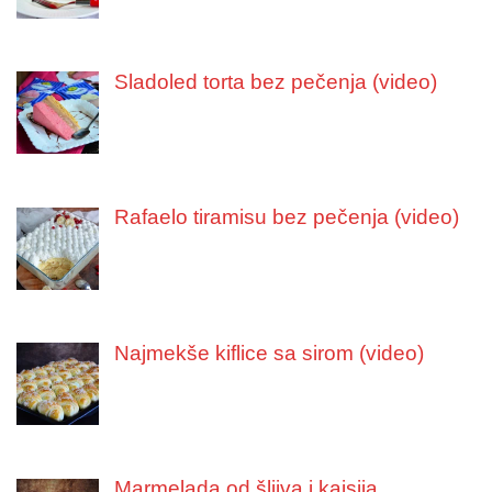
Sladoled torta bez pečenja (video)
Rafaelo tiramisu bez pečenja (video)
Najmekše kiflice sa sirom (video)
Marmelada od šljiva i kajsija