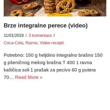
Brze integralne perece (video)
11/01/2019
3 komentara
Coca-Cola
,
Razno
,
Video recepti
Potrebno: 150 g heljdino integralno brašno 150
g pšeničnog mekog brašna T 400 1 ravna
kašičica soli 1 prašak za pecivo 60 g putera
70…
Read More »