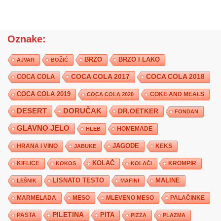
Oznake:
BRZO
BRZO I LAKO
AJVAR
BOŽIĆ
COCA COLA 2017
COCA COLA
COCA COLA 2018
COCA COLA 2019
COKE AND MEALS
COCA COLA 2020
DESERT
DORUČAK
DR.OETKER
FONDAN
GLAVNO JELO
HLEB
HOMEMADE
JAGODE
HRANA I VINO
KEKS
JABUKE
KIFLICE
KOLAČ
KROMPIR
KOKOS
KOLAČI
LISNATO TESTO
MALINE
LEŠNIK
MAFINI
MARMELADA
MESO
MLEVENO MESO
PALAČINKE
PILETINA
PITA
PASTA
PIZZA
PLAZMA