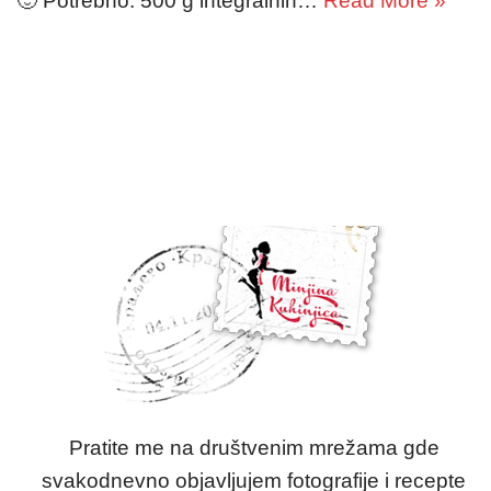
🙂 Potrebno: 500 g integralnih…
Read More »
Pratite me na društvenim mrežama gde
svakodnevno objavljujem fotografije i recepte