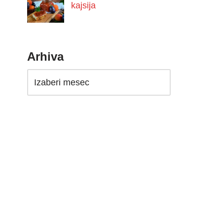
kajsija
Arhiva