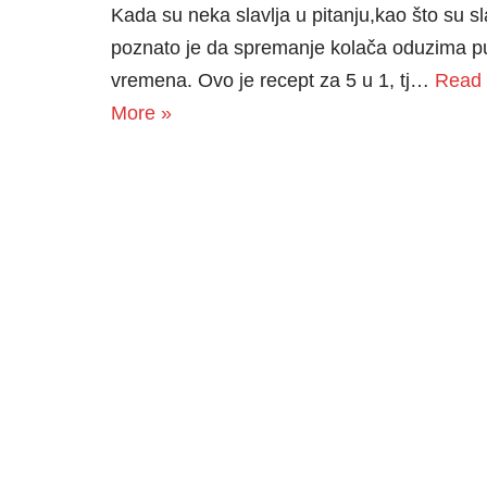
Kada su neka slavlja u pitanju,kao što su sl
poznato je da spremanje kolača oduzima 
vremena. Ovo je recept za 5 u 1, tj…
Read
More »