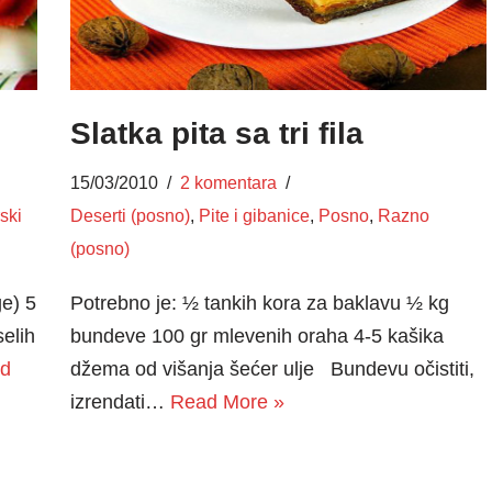
Slatka pita sa tri fila
15/03/2010
2 komentara
ski
Deserti (posno)
,
Pite i gibanice
,
Posno
,
Razno
(posno)
ge) 5
Potrebno je: ½ tankih kora za baklavu ½ kg
elih
bundeve 100 gr mlevenih oraha 4-5 kašika
d
džema od višanja šećer ulje Bundevu očistiti,
izrendati…
Read More »