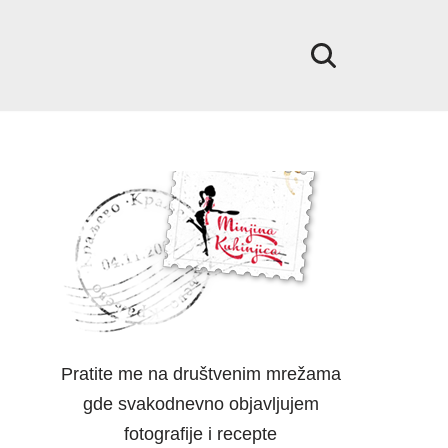
Pratite me na društvenim mrežama
gde svakodnevno objavljujem
fotografije i recepte