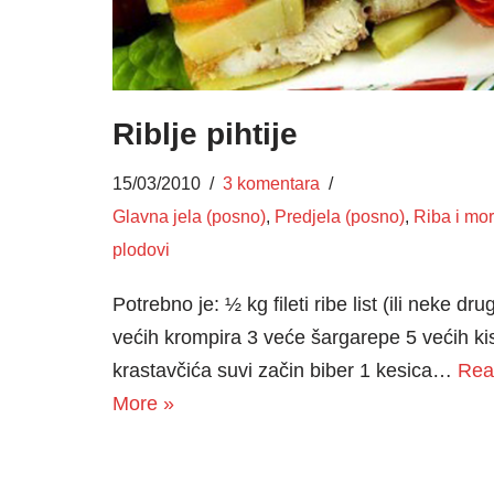
Riblje pihtije
15/03/2010
3 komentara
Glavna jela (posno)
,
Predjela (posno)
,
Riba i mor
plodovi
Potrebno je: ½ kg fileti ribe list (ili neke dru
većih krompira 3 veće šargarepe 5 većih kis
krastavčića suvi začin biber 1 kesica…
Rea
More »