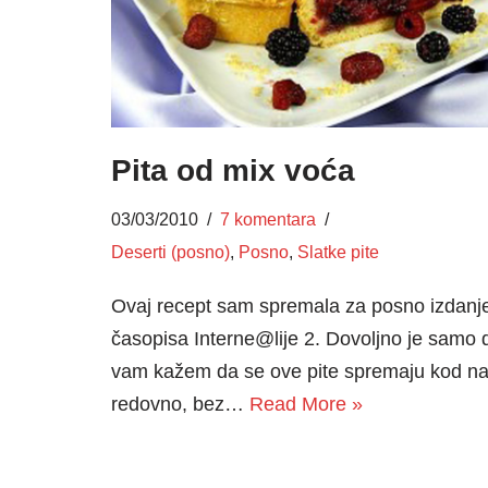
Pita od mix voća
03/03/2010
7 komentara
Deserti (posno)
,
Posno
,
Slatke pite
Ovaj recept sam spremala za posno izdanj
časopisa Interne@lije 2. Dovoljno je samo 
vam kažem da se ove pite spremaju kod n
redovno, bez…
Read More »