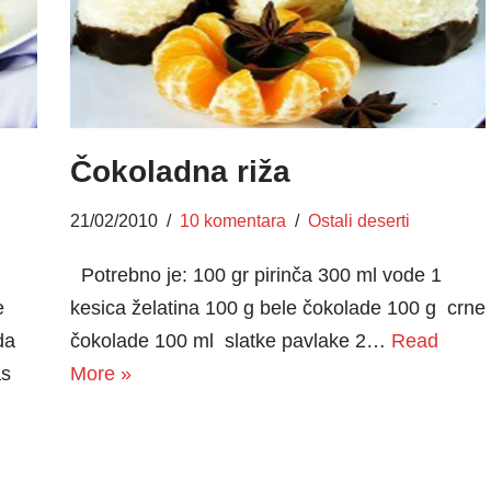
Čokoladna riža
21/02/2010
10 komentara
Ostali deserti
Potrebno je: 100 gr pirinča 300 ml vode 1
e
kesica želatina 100 g bele čokolade 100 g crne
da
čokolade 100 ml slatke pavlake 2…
Read
as
More »