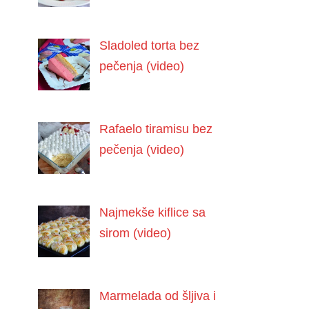
Sladoled torta bez
pečenja (video)
Rafaelo tiramisu bez
pečenja (video)
Najmekše kiflice sa
sirom (video)
Marmelada od šljiva i