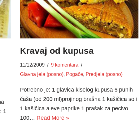
Kravaj od kupusa
11/12/2009
9 komentara
Glavna jela (posno)
,
Pogače
,
Predjela (posno)
Potrebno je: 1 glavica kiselog kupusa 6 punih
čaša (od 200 ml)projinog brašna 1 kašičica soli
ma
1 kašičica aleve paprike 1 prašak za pecivo
: 1
100…
Read More »