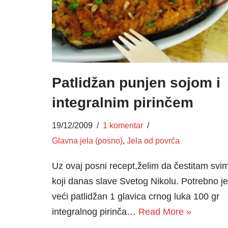
Patlidžan punjen sojom i
integralnim pirinčem
19/12/2009
1 komentar
Glavna jela (posno)
,
Jela od povrća
Uz ovaj posni recept,želim da čestitam svi
koji danas slave Svetog Nikolu. Potrebno je
veći patlidžan 1 glavica crnog luka 100 gr
integralnog pirinča…
Read More »