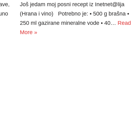
ave,
Još jedam moj posni recept iz Inetnet@lija
puno
(Hrana i vino) Potrebno je: • 500 g brašna •
250 ml gazirane mineralne vode • 40…
Read
More »