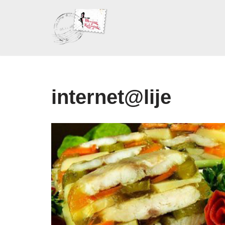
Skoči
na
sadržaj
internet@lije