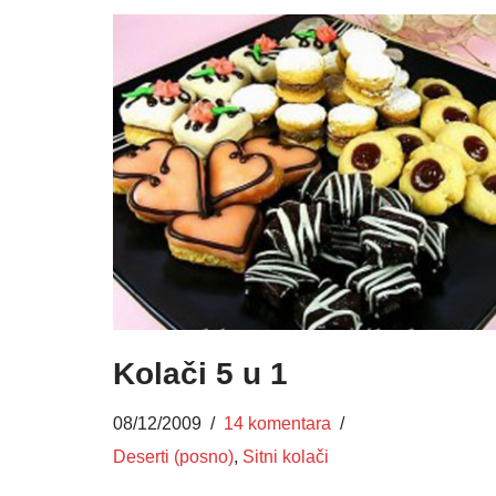
Kolači 5 u 1
08/12/2009
14 komentara
Deserti (posno)
,
Sitni kolači