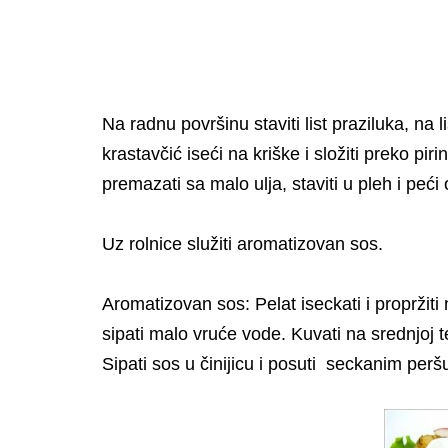
Na radnu površinu staviti list praziluka, na li
krastavčić iseći na kriške i složiti preko pi
premazati sa malo ulja, staviti u pleh i peć
Uz rolnice služiti aromatizovan sos.
Aromatizovan sos: Pelat iseckati i propržiti
sipati malo vruće vode. Kuvati na srednjoj 
Sipati sos u činijicu i posuti seckanim per