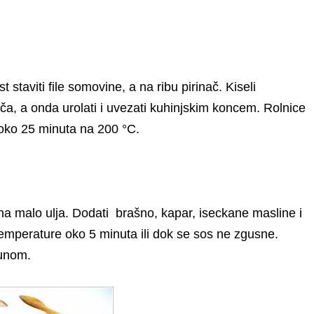
st staviti file somovine, a na ribu pirinač. Kiseli
rinča, a onda urolati i uvezati kuhinjskim koncem. Rolnice
i oko 25 minuta na 200 °C.
 na malo ulja. Dodati brašno, kapar, iseckane masline i
temperature oko 5 minuta ili dok se sos ne zgusne.
šunom.