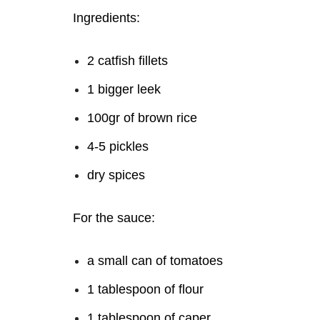
Ingredients:
2 catfish fillets
1 bigger leek
100gr of brown rice
4-5 pickles
dry spices
For the sauce:
a small can of tomatoes
1 tablespoon of flour
1 tablespoon of caper