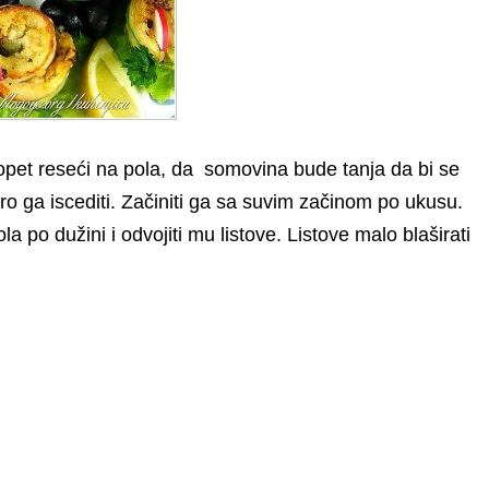
 opet reseći na pola, da somovina bude tanja da bi se
dobro ga iscediti. Začiniti ga sa suvim začinom po ukusu.
ola po dužini i odvojiti mu listove. Listove malo blaširati