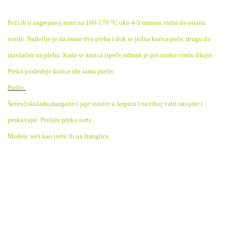
Peći ih u zagrejanoj rerni na 160-170 °C oko 4-5 minuta. treba da ostanu
svetle. Najbolje je da imate dva pleha i dok se jedna korica peče, drugu da
razvlačite na plehu. Kada se korica ispeče,odmah je još onako vruću filujte.
Preko poslednje korice ide samo preliv.
Preliv:
Šećer,čokoladu,margarin i jaje stavite u šerpicu i na tihoj vatri istopite i
prokuvajte. Prelijte preko torte.
Možete seći kao tortu ili na štanglice.