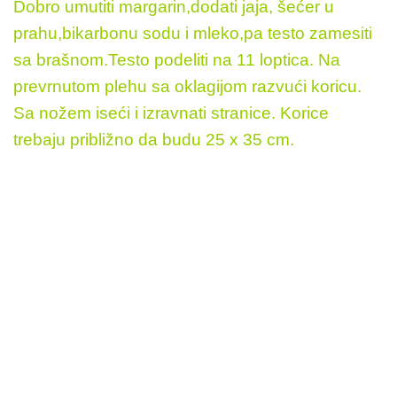
Dobro umutiti margarin,dodati jaja, šećer u
prahu,bikarbonu sodu i mleko,pa testo zamesiti
sa brašnom.Testo podeliti na 11 loptica. Na
prevrnutom plehu sa oklagijom razvući koricu.
Sa nožem iseći i izravnati stranice. Korice
trebaju približno da budu 25 x 35 cm.