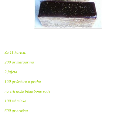
Za 11 korica:
200 gr margarina
2 jajeta
150 gr šećera u prahu
na vrh noža bikarbone sode
100 ml mleka
600 gr brašna