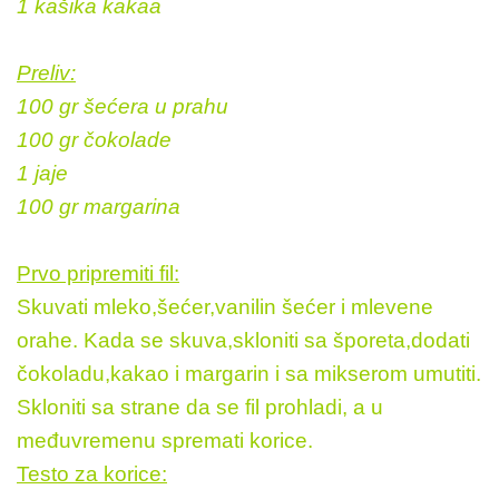
1 kašika kakaa
Preliv:
100 gr šećera u prahu
100 gr čokolade
1 jaje
100 gr margarina
Prvo pripremiti fil:
Skuvati mleko,šećer,vanilin šećer i mlevene
orahe. Kada se skuva,skloniti sa šporeta,dodati
čokoladu,kakao i margarin i sa mikserom umutiti.
Skloniti sa strane da se fil prohladi, a u
međuvremenu spremati korice.
Testo za korice: