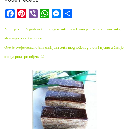
F
Pi
Vi
W
M
S
a
nt
b
h
e
h
Znam je već 15 godina kao Špagen tortu i uvek sam je tako sekla kao tortu,
c
er
er
at
ss
ar
ali ovoga puta kao šnite.
e
e
s
e
e
Ovo je svojevremeno bila omiljena torta mog rođenog brata i njemu u čast je
b
st
A
n
ovoga puta spremljena 🙂
o
p
g
o
p
er
k