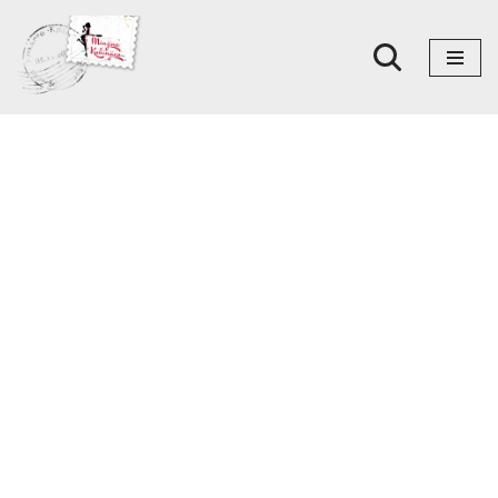
Skoči
na
sadržaj