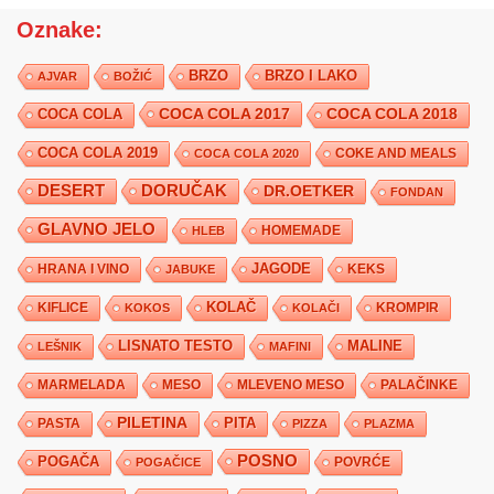
Oznake:
BRZO
BRZO I LAKO
AJVAR
BOŽIĆ
COCA COLA 2017
COCA COLA
COCA COLA 2018
COCA COLA 2019
COKE AND MEALS
COCA COLA 2020
DESERT
DORUČAK
DR.OETKER
FONDAN
GLAVNO JELO
HLEB
HOMEMADE
JAGODE
HRANA I VINO
KEKS
JABUKE
KIFLICE
KOLAČ
KROMPIR
KOKOS
KOLAČI
LISNATO TESTO
MALINE
LEŠNIK
MAFINI
MARMELADA
MESO
MLEVENO MESO
PALAČINKE
PILETINA
PITA
PASTA
PIZZA
PLAZMA
POSNO
POGAČA
POVRĆE
POGAČICE