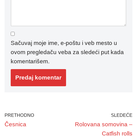
Sačuvaj moje ime, e-poštu i veb mesto u
ovom pregledaču veba za sledeći put kada
komentarišem.
PRETHODNO
SLEDEĆE
Česnica
Rolovana somovina –
Catfish rolls