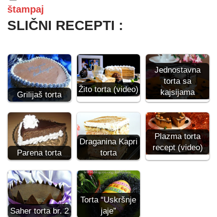
štampaj
SLIČNI RECEPTI :
Jednostavna
torta sa
Žito torta (video)
kajsijama
Grilijaš torta
Plazma torta
Draganina Kapri
recept (video)
Parena torta
torta
Torta “Uskršnje
Saher torta br. 2
jaje”