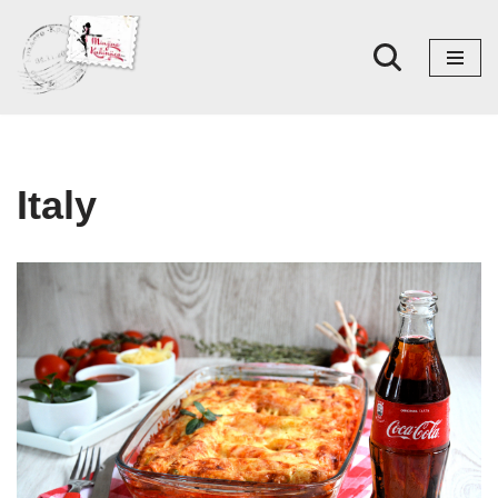
Skoči
na
sadržaj
Italy