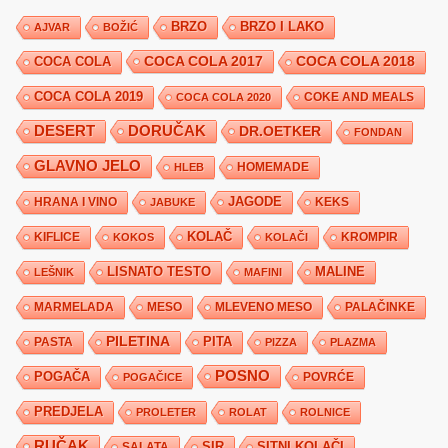
BRZO
BRZO I LAKO
AJVAR
BOŽIĆ
COCA COLA 2017
COCA COLA
COCA COLA 2018
COCA COLA 2019
COKE AND MEALS
COCA COLA 2020
DESERT
DORUČAK
DR.OETKER
FONDAN
GLAVNO JELO
HLEB
HOMEMADE
JAGODE
HRANA I VINO
KEKS
JABUKE
KIFLICE
KOLAČ
KROMPIR
KOKOS
KOLAČI
LISNATO TESTO
MALINE
LEŠNIK
MAFINI
MARMELADA
MESO
MLEVENO MESO
PALAČINKE
PILETINA
PITA
PASTA
PIZZA
PLAZMA
POSNO
POGAČA
POVRĆE
POGAČICE
PREDJELA
PROLETER
ROLAT
ROLNICE
RUČAK
SIR
SITNI KOLAČI
SALATA