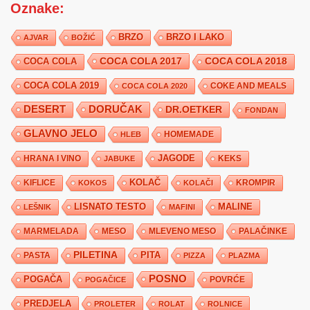
Oznake:
BRZO
BRZO I LAKO
AJVAR
BOŽIĆ
COCA COLA 2017
COCA COLA
COCA COLA 2018
COCA COLA 2019
COKE AND MEALS
COCA COLA 2020
DESERT
DORUČAK
DR.OETKER
FONDAN
GLAVNO JELO
HLEB
HOMEMADE
JAGODE
HRANA I VINO
KEKS
JABUKE
KIFLICE
KOLAČ
KROMPIR
KOKOS
KOLAČI
LISNATO TESTO
MALINE
LEŠNIK
MAFINI
MARMELADA
MESO
MLEVENO MESO
PALAČINKE
PILETINA
PITA
PASTA
PIZZA
PLAZMA
POSNO
POGAČA
POVRĆE
POGAČICE
PREDJELA
PROLETER
ROLAT
ROLNICE