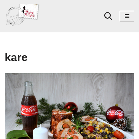
Skoči
na
sadržaj
kare