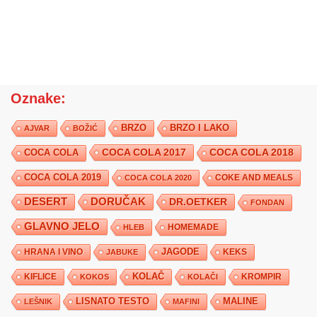
Oznake:
BRZO
BRZO I LAKO
AJVAR
BOŽIĆ
COCA COLA 2017
COCA COLA
COCA COLA 2018
COCA COLA 2019
COKE AND MEALS
COCA COLA 2020
DESERT
DORUČAK
DR.OETKER
FONDAN
GLAVNO JELO
HLEB
HOMEMADE
JAGODE
HRANA I VINO
KEKS
JABUKE
KIFLICE
KOLAČ
KROMPIR
KOKOS
KOLAČI
LISNATO TESTO
MALINE
LEŠNIK
MAFINI