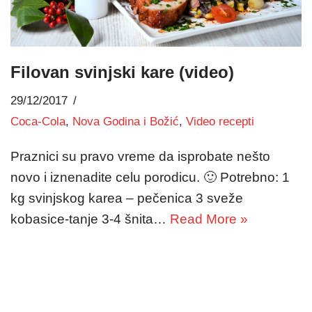
Filovan svinjski kare (video)
29/12/2017
Coca-Cola
,
Nova Godina i Božić
,
Video recepti
Praznici su pravo vreme da isprobate nešto
novo i iznenadite celu porodicu. 🙂 Potrebno: 1
kg svinjskog karea – pečenica 3 sveže
kobasice-tanje 3-4 šnita…
Read More »