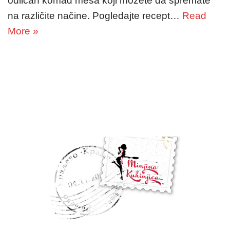
odličan komad mesa koji možete da spremate
na različite načine. Pogledajte recept…
Read
More »