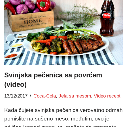
Svinjska pečenica sa povrćem
(video)
13/12/2017
Coca-Cola
,
Jela sa mesom
,
Video recepti
Kada čujete svinjska pečenica verovatno odmah
pomislite na sušeno meso, međutim, ovo je