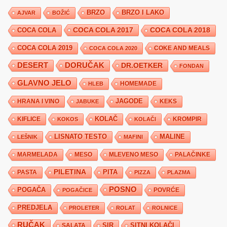
BRZO
BRZO I LAKO
AJVAR
BOŽIĆ
COCA COLA 2017
COCA COLA
COCA COLA 2018
COCA COLA 2019
COKE AND MEALS
COCA COLA 2020
DESERT
DORUČAK
DR.OETKER
FONDAN
GLAVNO JELO
HLEB
HOMEMADE
JAGODE
HRANA I VINO
KEKS
JABUKE
KIFLICE
KOLAČ
KROMPIR
KOKOS
KOLAČI
LISNATO TESTO
MALINE
LEŠNIK
MAFINI
MARMELADA
MESO
MLEVENO MESO
PALAČINKE
PILETINA
PITA
PASTA
PIZZA
PLAZMA
POSNO
POGAČA
POVRĆE
POGAČICE
PREDJELA
PROLETER
ROLAT
ROLNICE
RUČAK
SIR
SITNI KOLAČI
SALATA