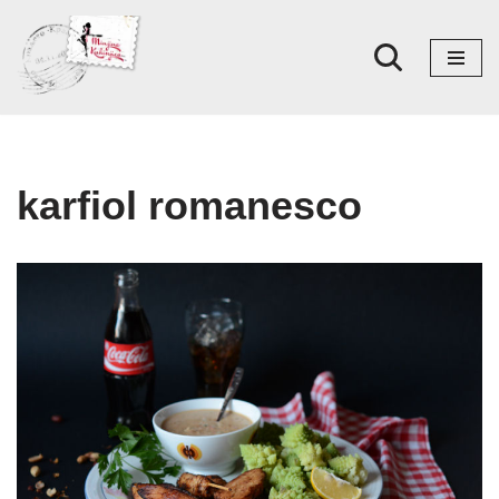
Skoči
na
sadržaj
karfiol romanesco