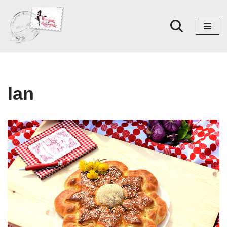
Skoči
na
sadržaj
lan