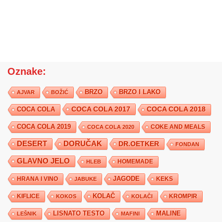
Oznake:
BRZO
BRZO I LAKO
AJVAR
BOŽIĆ
COCA COLA 2017
COCA COLA
COCA COLA 2018
COCA COLA 2019
COKE AND MEALS
COCA COLA 2020
DESERT
DORUČAK
DR.OETKER
FONDAN
GLAVNO JELO
HLEB
HOMEMADE
JAGODE
HRANA I VINO
KEKS
JABUKE
KIFLICE
KOLAČ
KROMPIR
KOKOS
KOLAČI
LISNATO TESTO
MALINE
LEŠNIK
MAFINI