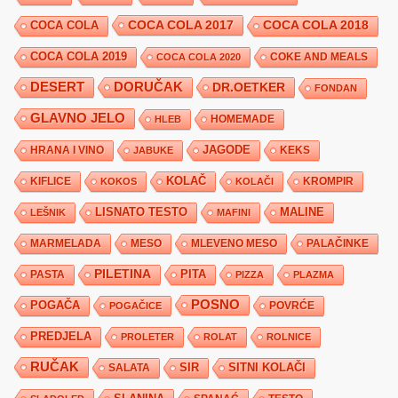
COCA COLA 2017
COCA COLA
COCA COLA 2018
COCA COLA 2019
COKE AND MEALS
COCA COLA 2020
DESERT
DORUČAK
DR.OETKER
FONDAN
GLAVNO JELO
HLEB
HOMEMADE
JAGODE
HRANA I VINO
KEKS
JABUKE
KIFLICE
KOLAČ
KROMPIR
KOKOS
KOLAČI
LISNATO TESTO
MALINE
LEŠNIK
MAFINI
MARMELADA
MESO
MLEVENO MESO
PALAČINKE
PILETINA
PITA
PASTA
PIZZA
PLAZMA
POSNO
POGAČA
POVRĆE
POGAČICE
PREDJELA
PROLETER
ROLAT
ROLNICE
RUČAK
SIR
SITNI KOLAČI
SALATA