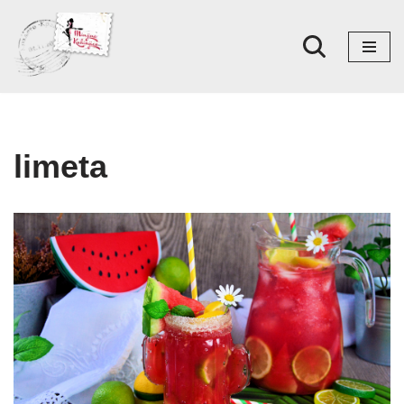
Skoči
na
sadržaj
limeta