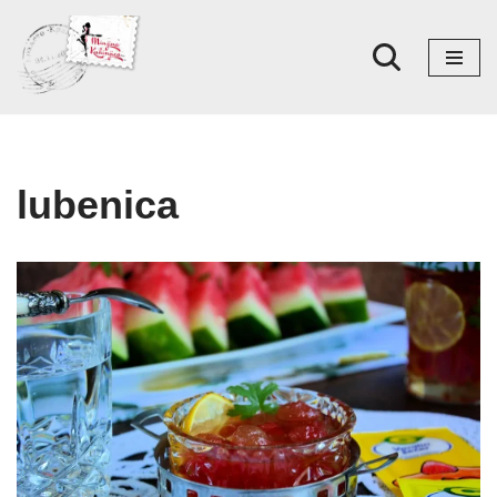
Skoči
na
sadržaj
lubenica