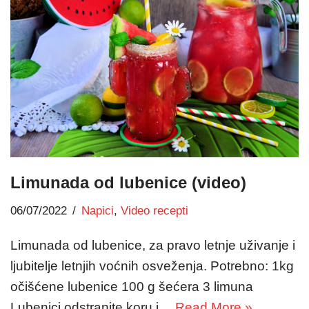
Limunada od lubenice (video)
06/07/2022
Napici
,
Video recepti
Limunada od lubenice, za pravo letnje uživanje i
ljubitelje letnjih voćnih osveženja. Potrebno: 1kg
očišćene lubenice 100 g šećera 3 limuna
Lubenici odstranite koru i…
Read More »