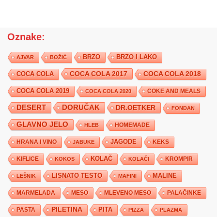
Oznake:
BRZO
BRZO I LAKO
AJVAR
BOŽIĆ
COCA COLA 2017
COCA COLA
COCA COLA 2018
COCA COLA 2019
COKE AND MEALS
COCA COLA 2020
DESERT
DORUČAK
DR.OETKER
FONDAN
GLAVNO JELO
HLEB
HOMEMADE
JAGODE
HRANA I VINO
KEKS
JABUKE
KIFLICE
KOLAČ
KROMPIR
KOKOS
KOLAČI
LISNATO TESTO
MALINE
LEŠNIK
MAFINI
MARMELADA
MESO
MLEVENO MESO
PALAČINKE
PILETINA
PITA
PASTA
PIZZA
PLAZMA