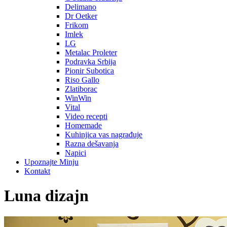
Delimano
Dr Oetker
Frikom
Imlek
LG
Metalac Proleter
Podravka Srbija
Pionir Subotica
Riso Gallo
Zlatiborac
WinWin
Vital
Video recepti
Homemade
Kuhinjica vas nagrađuje
Razna dešavanja
Napici
Upoznajte Minju
Kontakt
Luna dizajn