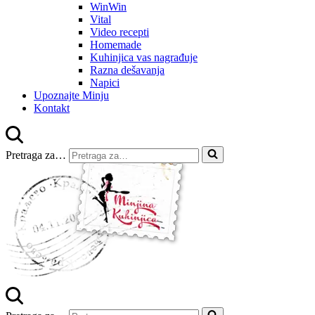
WinWin
Vital
Video recepti
Homemade
Kuhinjica vas nagrađuje
Razna dešavanja
Napici
Upoznajte Minju
Kontakt
Pretraga za…