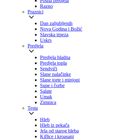
Posna predjela
Razno
Praznici
Dan zaljubljenih
Nova Godina i Božić
Slavska trpeza
Uskrs
Predjela
Predjela hladna
Predjela topla
Sendviči
Slane palačinke
Slane torte i minjoni
Supe i čorbe
Salate
Umak
Zimnica
Testa
Hleb
Hleb iz pekača
Jela od starog hleba
Kiflice i kroasani