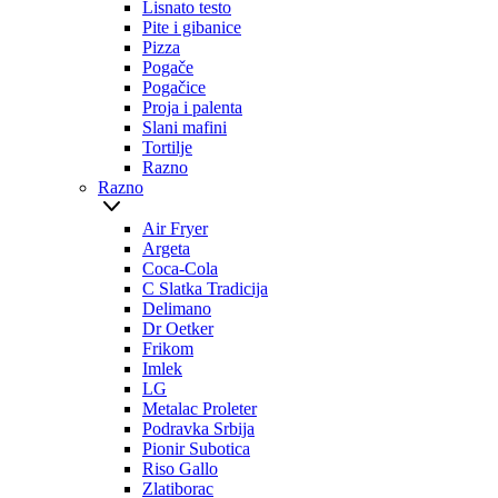
Lisnato testo
Pite i gibanice
Pizza
Pogače
Pogačice
Proja i palenta
Slani mafini
Tortilje
Razno
Razno
Air Fryer
Argeta
Coca-Cola
C Slatka Tradicija
Delimano
Dr Oetker
Frikom
Imlek
LG
Metalac Proleter
Podravka Srbija
Pionir Subotica
Riso Gallo
Zlatiborac