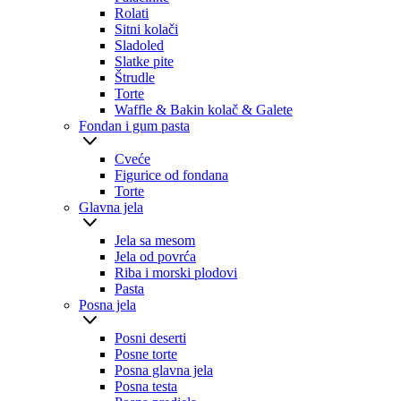
Rolati
Sitni kolači
Sladoled
Slatke pite
Štrudle
Torte
Waffle & Bakin kolač & Galete
Fondan i gum pasta
Cveće
Figurice od fondana
Torte
Glavna jela
Jela sa mesom
Jela od povrća
Riba i morski plodovi
Pasta
Posna jela
Posni deserti
Posne torte
Posna glavna jela
Posna testa