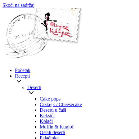
Skoči na sadržaj
Početak
Recepti
Deserti
Cake pops
Čizkejk / Cheesecake
Deserti u čaši
Keksići
Kolači
Muffin & Kuglof
Ostali deserti
Palačinke