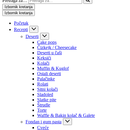
Pretraga za…
Izbornik kretanja
Izbornik kretanja
Početak
Recepti
Deserti
Cake pops
Čizkejk / Cheesecake
Deserti u čaši
Keksići
Kolači
Muffin & Kuglof
Ostali deserti
Palačinke
Rolati
Sitni kolači
Sladoled
Slatke pite
Štrudle
Torte
Waffle & Bakin kolač & Galete
Fondan i gum pasta
Cveće