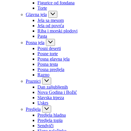
Figurice od fondana
Torte
Glavna jela
Jela sa mesom
Jela od povrća
Riba i morski plodovi
Pasta
Posna jela
Posni deserti
Posne torte
Posna glavna jela
Posna testa
Posna predjela
Razno
Praznici
Dan zaljubljenih
Nova Godina i Božić
Slavska trpeza
Uskrs
Predjela
Predjela hladna
Predjela topla
Sendviči
Slane palačinke