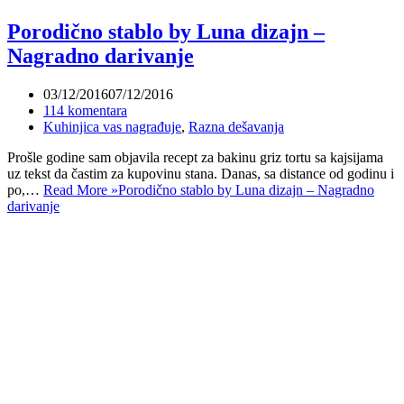
Porodično stablo by Luna dizajn –
Nagradno darivanje
03/12/2016
07/12/2016
114 komentara
Kuhinjica vas nagrađuje
,
Razna dešavanja
Prošle godine sam objavila recept za bakinu griz tortu sa kajsijama
uz tekst da častim za kupovinu stana. Danas, sa distance od godinu i
po,…
Read More »
Porodično stablo by Luna dizajn – Nagradno
darivanje