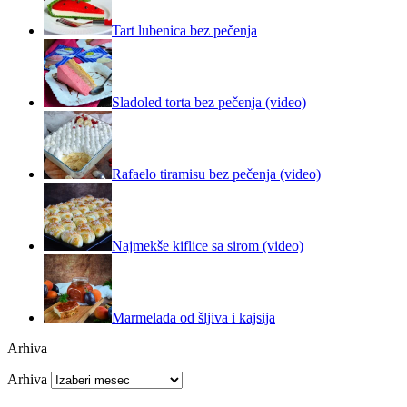
Tart lubenica bez pečenja
Sladoled torta bez pečenja (video)
Rafaelo tiramisu bez pečenja (video)
Najmekše kiflice sa sirom (video)
Marmelada od šljiva i kajsija
Arhiva
Arhiva