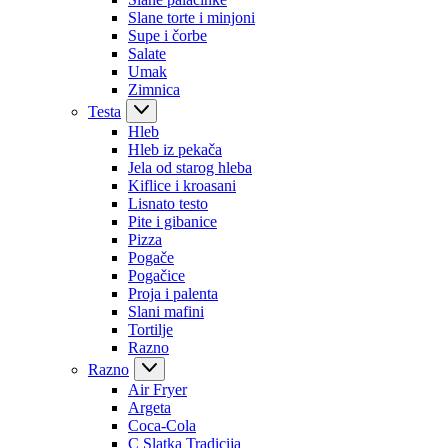
Slane torte i minjoni
Supe i čorbe
Salate
Umak
Zimnica
Testa
Hleb
Hleb iz pekača
Jela od starog hleba
Kiflice i kroasani
Lisnato testo
Pite i gibanice
Pizza
Pogače
Pogačice
Proja i palenta
Slani mafini
Tortilje
Razno
Razno
Air Fryer
Argeta
Coca-Cola
C Slatka Tradicija