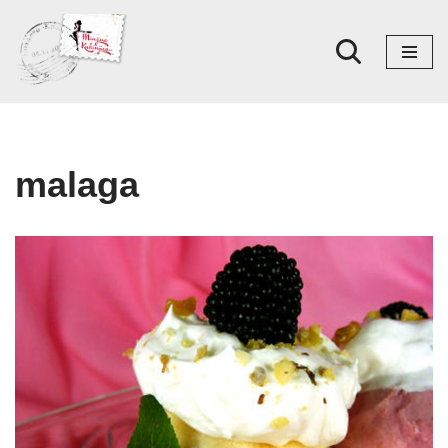
Skoči
na
sadržaj
malaga