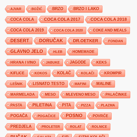
BRZO
BRZO I LAKO
AJVAR
BOŽIĆ
COCA COLA 2017
COCA COLA
COCA COLA 2018
COCA COLA 2019
COKE AND MEALS
COCA COLA 2020
DESERT
DORUČAK
DR.OETKER
FONDAN
GLAVNO JELO
HLEB
HOMEMADE
JAGODE
HRANA I VINO
KEKS
JABUKE
KIFLICE
KOLAČ
KROMPIR
KOKOS
KOLAČI
LISNATO TESTO
MALINE
LEŠNIK
MAFINI
MARMELADA
MESO
MLEVENO MESO
PALAČINKE
PILETINA
PITA
PASTA
PIZZA
PLAZMA
POSNO
POGAČA
POVRĆE
POGAČICE
PREDJELA
PROLETER
ROLAT
ROLNICE
RUČAK