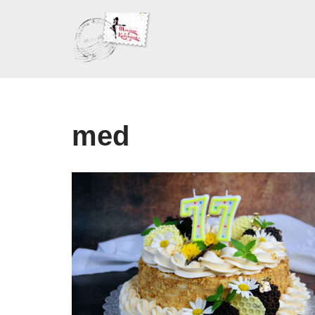
Skoči
na
sadržaj
med