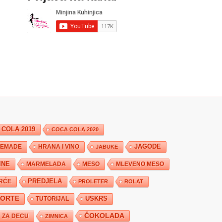
 COLA 2019
COCA COLA 2020
JAGODE
HRANA I VINO
EMADE
JABUKE
INE
MARMELADA
MESO
MLEVENO MESO
PREDJELA
RĆE
PROLETER
ROLAT
TORTE
USKRS
TUTORIJAL
ČOKOLADA
ZA DECU
ZIMNICA