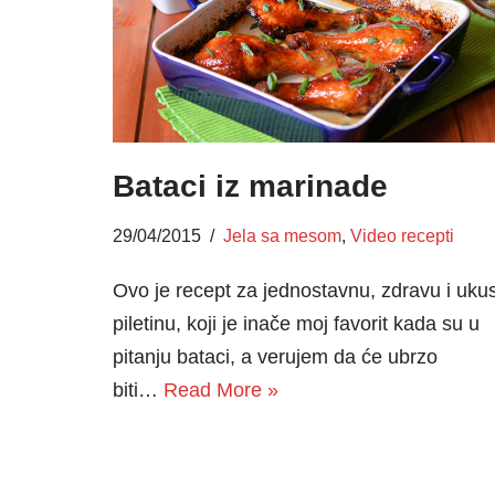
Bataci iz marinade
29/04/2015
Jela sa mesom
,
Video recepti
Ovo je recept za jednostavnu, zdravu i uku
piletinu, koji je inače moj favorit kada su u
pitanju bataci, a verujem da će ubrzo
biti…
Read More »