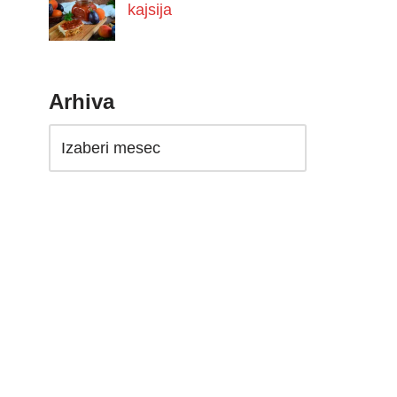
kajsija
Arhiva