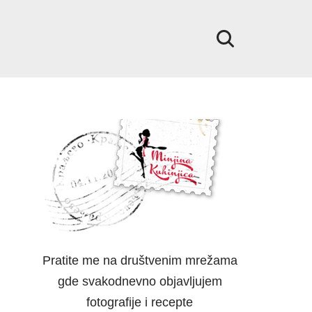
Pratite me na društvenim mrežama
gde svakodnevno objavljujem
fotografije i recepte