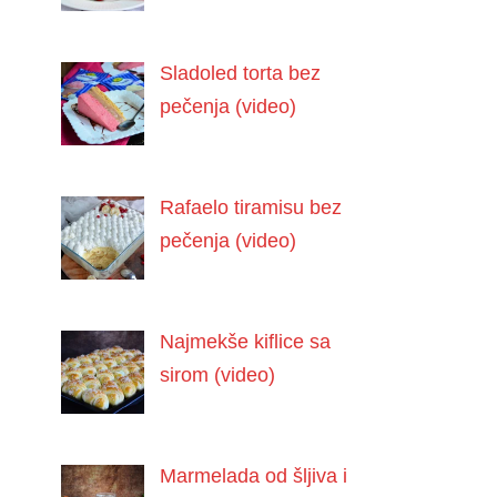
Sladoled torta bez
pečenja (video)
Rafaelo tiramisu bez
pečenja (video)
Najmekše kiflice sa
sirom (video)
Marmelada od šljiva i