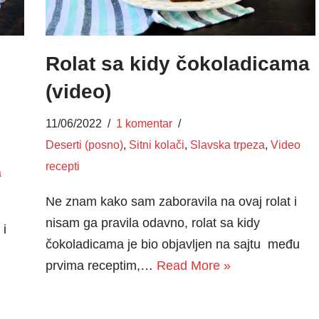
Rolat sa kidy čokoladicama
(video)
11/06/2022
1 komentar
Deserti (posno)
,
Sitni kolači
,
Slavska trpeza
,
Video
recepti
a
Ne znam kako sam zaboravila na ovaj rolat i
nisam ga pravila odavno, rolat sa kidy
 i
čokoladicama je bio objavljen na sajtu među
prvima receptim,…
Read More »