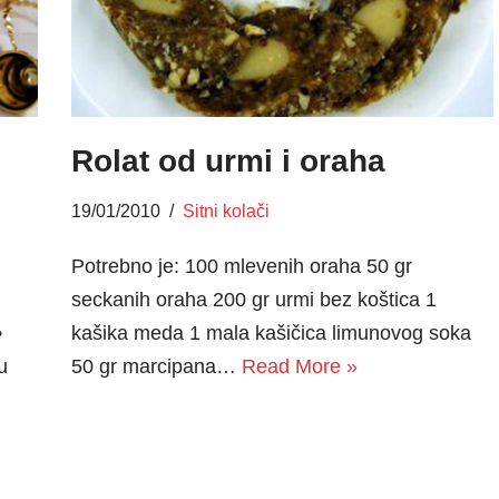
Rolat od urmi i oraha
19/01/2010
Sitni kolači
Potrebno je: 100 mlevenih oraha 50 gr
seckanih oraha 200 gr urmi bez koštica 1
•
kašika meda 1 mala kašičica limunovog soka
u
50 gr marcipana…
Read More »