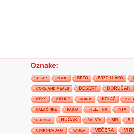
Oznake:
BRZO
BRZO I LAKO
AJVAR
BOŽIĆ
DESERT
DORUČAK
COKE AND MEALS
KEKS
KIFLICE
KOLAČ
KOKOS
KOLA
PILETINA
PITA
PALAČINKE
PASTA
RUČAK
SIR
SI
SALATA
ROLNICE
VID
VEČERA
USKRŠNJA JAJA
VANILA