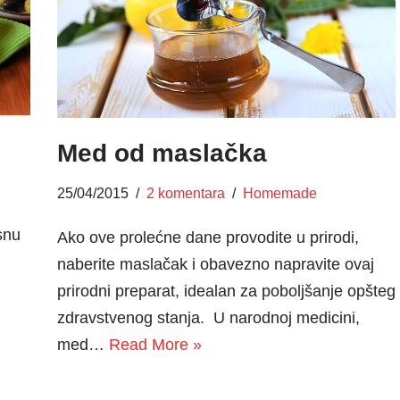
Med od maslačka
25/04/2015
2 komentara
Homemade
snu
Ako ove prolećne dane provodite u prirodi,
naberite maslačak i obavezno napravite ovaj
prirodni preparat, idealan za poboljšanje opšteg
zdravstvenog stanja. U narodnoj medicini,
med…
Read More »