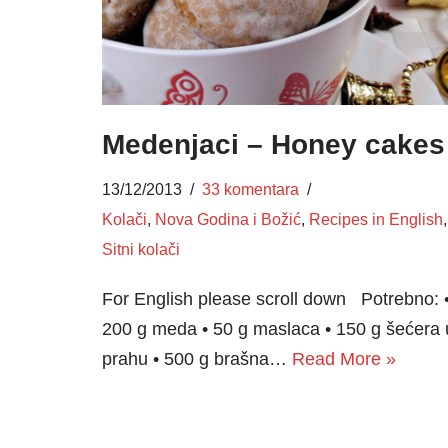
Medenjaci – Honey cakes
13/12/2013
33 komentara
Kolači
,
Nova Godina i Božić
,
Recipes in English
,
Sitni kolači
For English please scroll down Potrebno: 
200 g meda • 50 g maslaca • 150 g šećera 
prahu • 500 g brašna…
Read More »