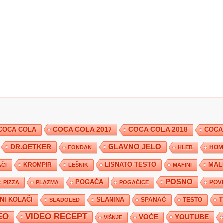
COCA COLA 2017
COCA COLA
COCA COLA 2018
COCA
DR.OETKER
GLAVNO JELO
FONDAN
HLEB
HOM
KROMPIR
LISNATO TESTO
MAL
ČI
LEŠNIK
MAFINI
POSNO
POGAČA
POV
PIZZA
PLAZMA
POGAČICE
TNI KOLAČI
SLANINA
SPANAĆ
TESTO
SLADOLED
EO
VIDEO RECEPT
YOUTUBE
VOĆE
VIŠNJE