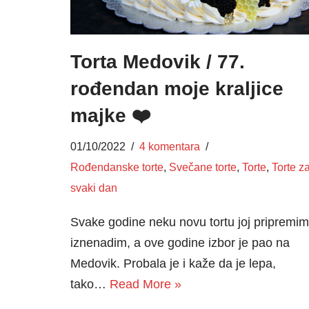
Torta Medovik / 77.
rođendan moje kraljice
majke ❤️
01/10/2022
4 komentara
Rođendanske torte
,
Svečane torte
,
Torte
,
Torte z
svaki dan
Svake godine neku novu tortu joj pripremim
iznenadim, a ove godine izbor je pao na
Medovik. Probala je i kaže da je lepa,
tako…
Read More »