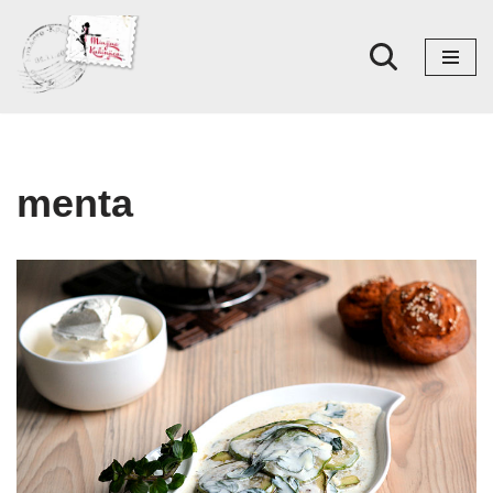
Skoči
na
sadržaj
menta