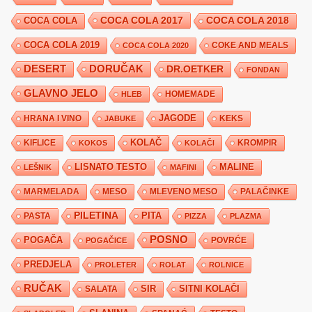
COCA COLA 2017
COCA COLA
COCA COLA 2018
COCA COLA 2019
COKE AND MEALS
COCA COLA 2020
DESERT
DORUČAK
DR.OETKER
FONDAN
GLAVNO JELO
HLEB
HOMEMADE
JAGODE
HRANA I VINO
KEKS
JABUKE
KIFLICE
KOLAČ
KROMPIR
KOKOS
KOLAČI
LISNATO TESTO
MALINE
LEŠNIK
MAFINI
MARMELADA
MESO
MLEVENO MESO
PALAČINKE
PILETINA
PITA
PASTA
PIZZA
PLAZMA
POSNO
POGAČA
POVRĆE
POGAČICE
PREDJELA
PROLETER
ROLAT
ROLNICE
RUČAK
SIR
SITNI KOLAČI
SALATA