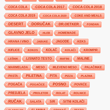
COCA COLA 2017
COCA COLA
COCA COLA 2018
COCA COLA 2019
COKE AND MEALS
COCA COLA 2020
DESERT
DORUČAK
DR.OETKER
FONDAN
GLAVNO JELO
HLEB
HOMEMADE
JAGODE
HRANA I VINO
KEKS
JABUKE
KIFLICE
KOLAČ
KROMPIR
KOKOS
KOLAČI
LISNATO TESTO
MALINE
LEŠNIK
MAFINI
MARMELADA
MESO
MLEVENO MESO
PALAČINKE
PILETINA
PITA
PASTA
PIZZA
PLAZMA
POSNO
POGAČA
POVRĆE
POGAČICE
PREDJELA
PROLETER
ROLAT
ROLNICE
RUČAK
SIR
SITNI KOLAČI
SALATA