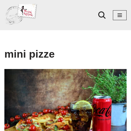
Skoči
na
sadržaj
mini pizze