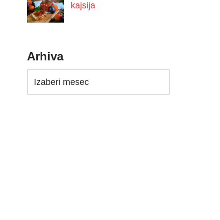
kajsija
Arhiva