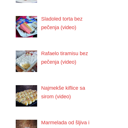
Sladoled torta bez
pečenja (video)
Rafaelo tiramisu bez
pečenja (video)
Najmekše kiflice sa
sirom (video)
Marmelada od šljiva i