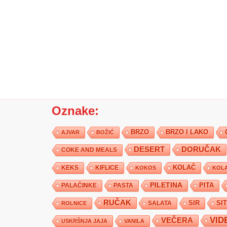
Oznake:
BRZO
BRZO I LAKO
AJVAR
BOŽIĆ
DESERT
DORUČAK
COKE AND MEALS
KEKS
KIFLICE
KOLAČ
KOKOS
KOLA
PILETINA
PITA
PALAČINKE
PASTA
RUČAK
SIR
SI
SALATA
ROLNICE
VID
VEČERA
USKRŠNJA JAJA
VANILA