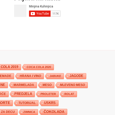
 COLA 2019
COCA COLA 2020
JAGODE
HRANA I VINO
EMADE
JABUKE
INE
MARMELADA
MESO
MLEVENO MESO
PREDJELA
RĆE
PROLETER
ROLAT
TORTE
USKRS
TUTORIJAL
ČOKOLADA
ZA DECU
ZIMNICA