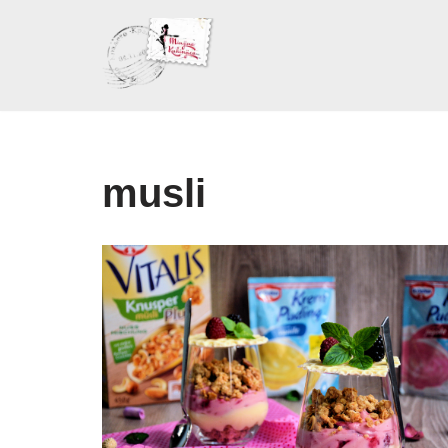
Skoči
na
sadržaj
musli