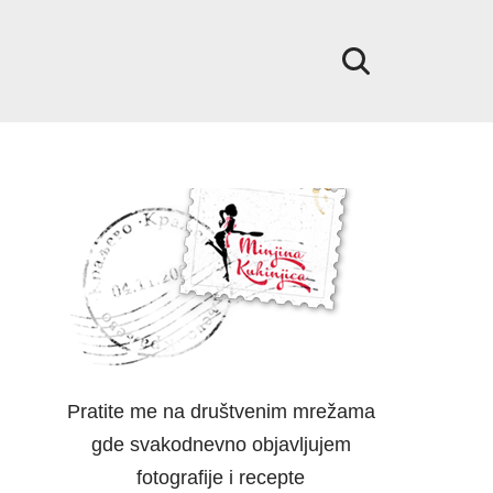
Pratite me na društvenim mrežama
gde svakodnevno objavljujem
fotografije i recepte