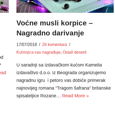
Voćne musli korpice –
Nagradno darivanje
17/07/2018
26 komentara
Kuhinjica vas nagrađuje
,
Ostali deserti
od
?
U saradnji sa izdavačkom kućom Kamelia
ead
izdavaštvo d.o.o. iz Beograda organizujemo
nagradnu igru i petoro vas dobiće primerak
najnovijeg romana “Tragom šafrana” britanske
spisateljice Rozane…
Read More »