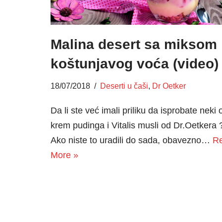
Malina desert sa miksom
koštunjavog voća (video)
18/07/2018
Deserti u čaši
,
Dr Oetker
Da li ste već imali priliku da isprobate neki 
krem pudinga i Vitalis musli od Dr.Oetkera 
Ako niste to uradili do sada, obavezno…
R
More »