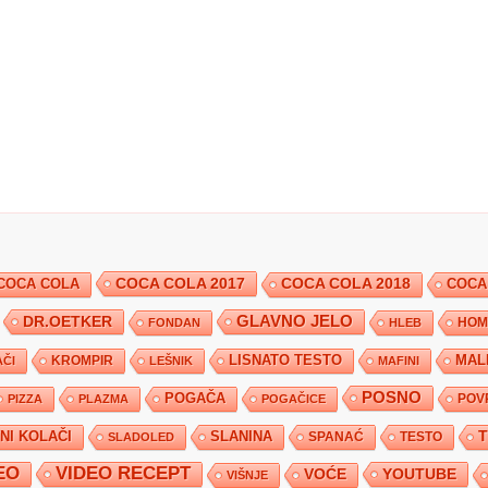
COCA COLA 2017
COCA COLA
COCA COLA 2018
COCA
DR.OETKER
GLAVNO JELO
FONDAN
HLEB
HOM
KROMPIR
LISNATO TESTO
MAL
ČI
LEŠNIK
MAFINI
POSNO
POGAČA
POV
PIZZA
PLAZMA
POGAČICE
TNI KOLAČI
SLANINA
SPANAĆ
TESTO
SLADOLED
EO
VIDEO RECEPT
YOUTUBE
VOĆE
VIŠNJE