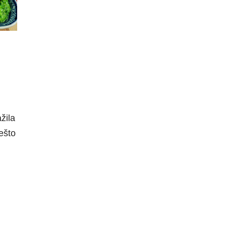
žila
ešto