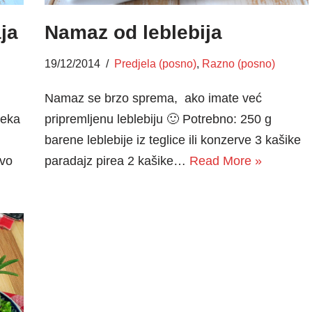
ja
Namaz od leblebija
19/12/2014
Predjela (posno)
,
Razno (posno)
Namaz se brzo sprema, ako imate već
leka
pripremljenu leblebiju 🙂 Potrebno: 250 g
barene leblebije iz teglice ili konzerve 3 kašike
ivo
paradajz pirea 2 kašike…
Read More »