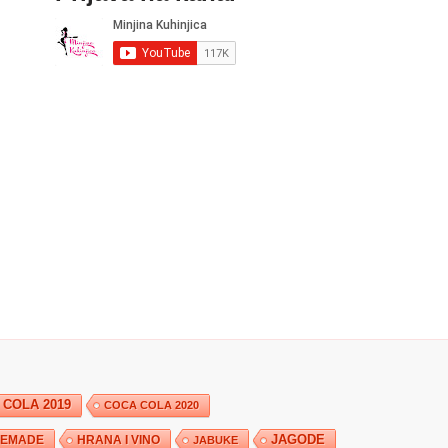
 COLA 2019
COCA COLA 2020
JAGODE
HRANA I VINO
EMADE
JABUKE