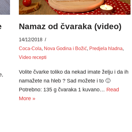
e
Namaz od čvaraka (video)
14/12/2018
Coca-Cola
,
Nova Godina i Božić
,
Predjela hladna
,
Video recepti
Volite čvarke toliko da nekad imate želju i da ih
e,
namažete na hleb ? Sad možete i to 🙂
Potrebno: 135 g čvaraka 1 kuvano…
Read
More »