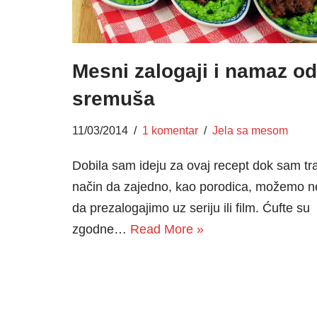
Mesni zalogaji i namaz od
sremuša
11/03/2014
1 komentar
Jela sa mesom
Dobila sam ideju za ovaj recept dok sam tra
način da zajedno, kao porodica, možemo n
da prezalogajimo uz seriju ili film. Ćufte su
zgodne…
Read More »