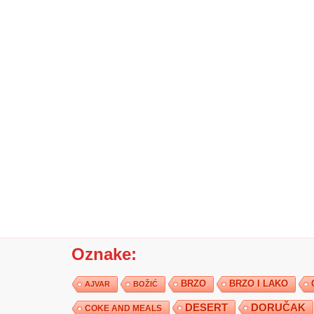
Oznake:
BRZO
BRZO I LAKO
AJVAR
BOŽIĆ
DESERT
DORUČAK
COKE AND MEALS