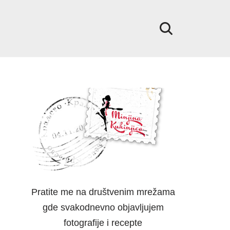
Pratite me na društvenim mrežama
gde svakodnevno objavljujem
fotografije i recepte