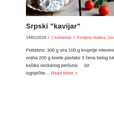
Srpski ”kavijar”
14/01/2016
1 komentar
Predjela hladna
,
Um
Potrebno: 300 g sira 100 g krupnije mleven
oraha 200 g kisele pavlake 3 čena belog lu
kašika seckanog peršuna Sir
izgnječite…
Read More »