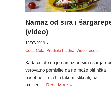
Namaz od sira i šargarep
(video)
18/07/2019
Coca-Cola
,
Predjela hladna
,
Video recepti
Kada čujete da je namaz od sira i šargarep
verovatno pomislite da ne može biti ništa
posebno… i ja bih tako mislila ali, uz
omiljeni…
Read More »