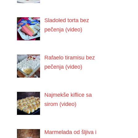
Sladoled torta bez
pečenja (video)
Rafaelo tiramisu bez
pečenja (video)
Najmekše kiflice sa
sirom (video)
Marmelada od šljiva i