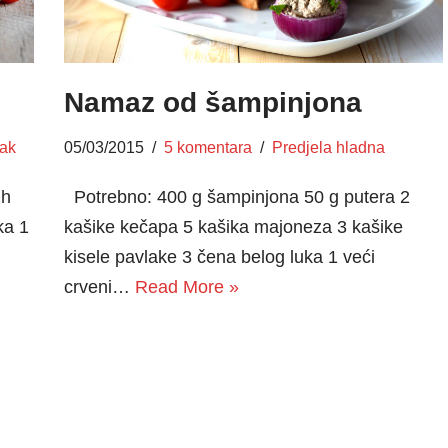
Namaz od šampinjona
ak
05/03/2015
5 komentara
Predjela hladna
ih
Potrebno: 400 g šampinjona 50 g putera 2
ka 1
kašike kečapa 5 kašika majoneza 3 kašike
kisele pavlake 3 čena belog luka 1 veći
crveni…
Read More »