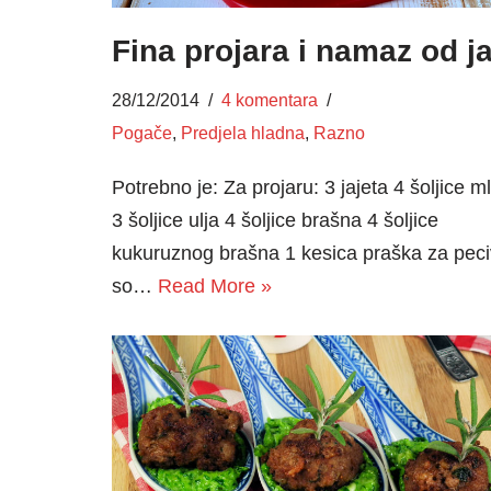
Fina projara i namaz od ja
28/12/2014
4 komentara
Pogače
,
Predjela hladna
,
Razno
Potrebno je: Za projaru: 3 jajeta 4 šoljice m
3 šoljice ulja 4 šoljice brašna 4 šoljice
kukuruznog brašna 1 kesica praška za pec
so…
Read More »