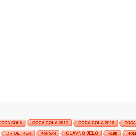
COCA COLA 2017
COCA COLA
COCA COLA 2018
COCA
DR.OETKER
GLAVNO JELO
FONDAN
HLEB
HOM