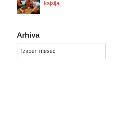
kajsija
Arhiva