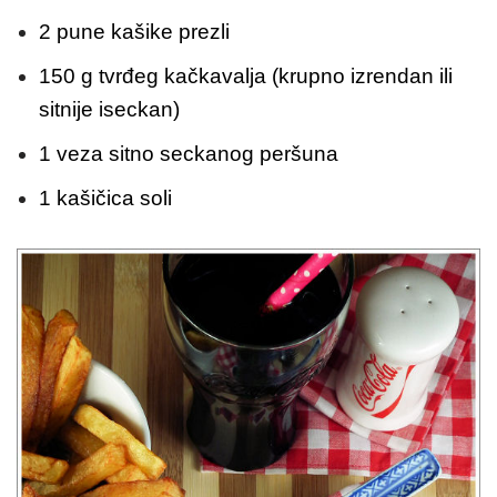
2 pune kašike prezli
150 g tvrđeg kačkavalja (krupno izrendan ili
sitnije iseckan)
1 veza sitno seckanog peršuna
1 kašičica soli