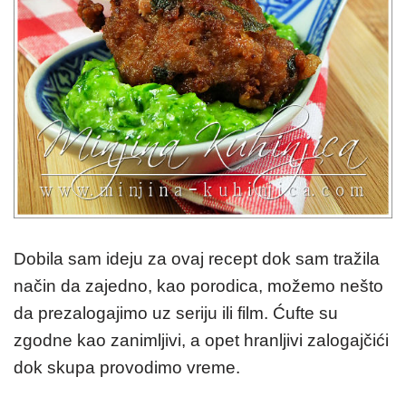
Dobila sam ideju za ovaj recept dok sam tražila
način da zajedno, kao porodica, možemo nešto
da prezalogajimo uz seriju ili film. Ćufte su
zgodne kao zanimljivi, a opet hranljivi zalogajčići
dok skupa provodimo vreme.