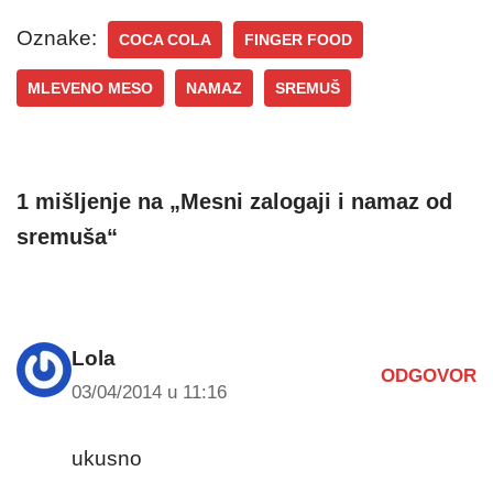
Oznake:
COCA COLA
FINGER FOOD
MLEVENO MESO
NAMAZ
SREMUŠ
1 mišljenje na „Mesni zalogaji i namaz od
sremuša“
Lola
ODGOVOR
03/04/2014 u 11:16
ukusno