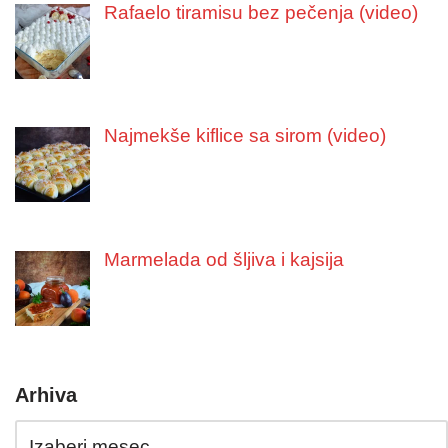
Rafaelo tiramisu bez pečenja (video)
Najmekše kiflice sa sirom (video)
Marmelada od šljiva i kajsija
Arhiva