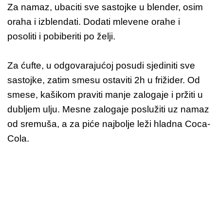
Za namaz, ubaciti sve sastojke u blender, osim
oraha i izblendati. Dodati mlevene orahe i
posoliti i pobiberiti po želji.
Za ćufte, u odgovarajućoj posudi sjediniti sve
sastojke, zatim smesu ostaviti 2h u frižider. Od
smese, kašikom praviti manje zalogaje i pržiti u
dubljem ulju. Mesne zalogaje poslužiti uz namaz
od sremuša, a za piće najbolje leži hladna Coca-
Cola.