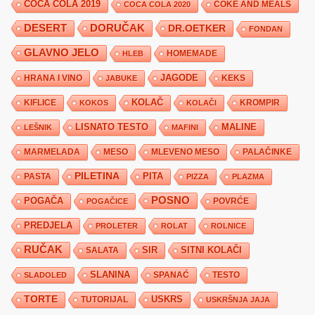
COCA COLA 2019
COKE AND MEALS
COCA COLA 2020
DESERT
DORUČAK
DR.OETKER
FONDAN
GLAVNO JELO
HLEB
HOMEMADE
JAGODE
HRANA I VINO
KEKS
JABUKE
KIFLICE
KOLAČ
KROMPIR
KOKOS
KOLAČI
LISNATO TESTO
MALINE
LEŠNIK
MAFINI
MARMELADA
MESO
MLEVENO MESO
PALAČINKE
PILETINA
PITA
PASTA
PIZZA
PLAZMA
POSNO
POGAČA
POVRĆE
POGAČICE
PREDJELA
PROLETER
ROLAT
ROLNICE
RUČAK
SIR
SITNI KOLAČI
SALATA
SLANINA
SPANAĆ
TESTO
SLADOLED
TORTE
USKRS
TUTORIJAL
USKRŠNJA JAJA