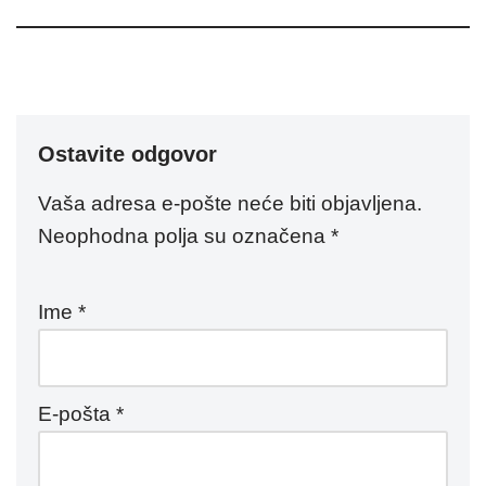
Ostavite odgovor
Vaša adresa e-pošte neće biti objavljena.
Neophodna polja su označena
*
Ime
*
E-pošta
*