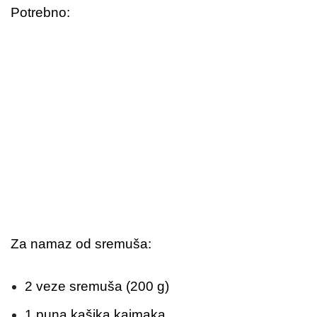
Potrebno:
Za namaz od sremuša:
2 veze sremuša (200 g)
1 puna kašika kajmaka