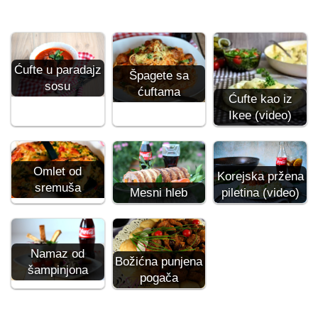
Ćufte u paradajz
Špagete sa
sosu
ćuftama
Ćufte kao iz
Ikee (video)
Omlet od
Korejska pržena
sremuša
piletina (video)
Mesni hleb
Namaz od
Božićna punjena
šampinjona
pogača