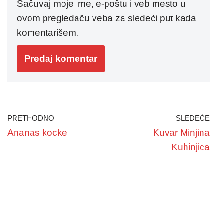
Sačuvaj moje ime, e-poštu i veb mesto u
ovom pregledaču veba za sledeći put kada
komentarišem.
PRETHODNO
SLEDEĆE
Ananas kocke
Kuvar Minjina
Kuhinjica