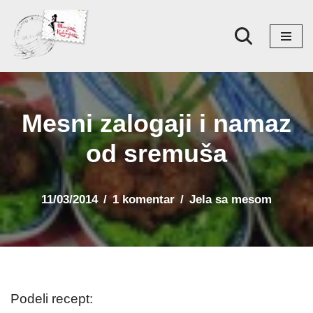
Skoči
na
sadržaj
Mesni zalogaji i namaz
od sremuša
11/03/2014
1 komentar
Jela sa mesom
Podeli recept: