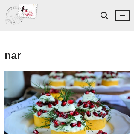
Skoči
na
sadržaj
nar