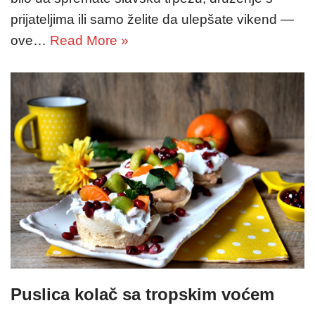
prijateljima ili samo želite da ulepšate vikend —
ove…
Read More »
Puslica kolač sa tropskim voćem