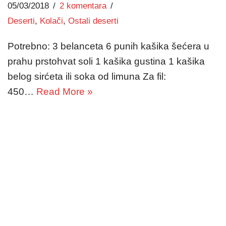
05/03/2018
2 komentara
Deserti
,
Kolači
,
Ostali deserti
Potrebno: 3 belanceta 6 punih kašika šećera u
prahu prstohvat soli 1 kašika gustina 1 kašika
belog sirćeta ili soka od limuna Za fil:
450…
Read More »