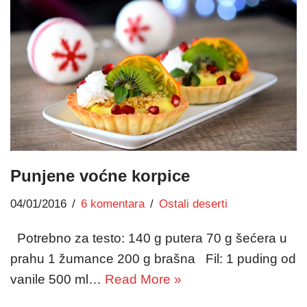
Punjene voćne korpice
04/01/2016
6 komentara
Ostali deserti
Potrebno za testo: 140 g putera 70 g šećera u
prahu 1 žumance 200 g brašna Fil: 1 puding od
vanile 500 ml…
Read More »