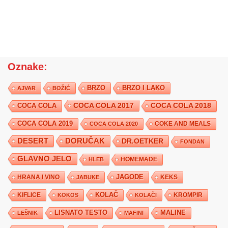
Oznake:
BRZO
BRZO I LAKO
AJVAR
BOŽIĆ
COCA COLA 2017
COCA COLA
COCA COLA 2018
COCA COLA 2019
COKE AND MEALS
COCA COLA 2020
DESERT
DORUČAK
DR.OETKER
FONDAN
GLAVNO JELO
HLEB
HOMEMADE
JAGODE
HRANA I VINO
KEKS
JABUKE
KIFLICE
KOLAČ
KROMPIR
KOKOS
KOLAČI
LISNATO TESTO
MALINE
LEŠNIK
MAFINI