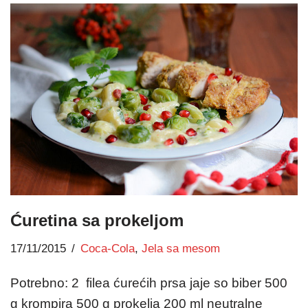
Ćuretina sa prokeljom
17/11/2015
Coca-Cola
,
Jela sa mesom
Potrebno: 2 filea ćurećih prsa jaje so biber 500
g krompira 500 g prokelja 200 ml neutralne