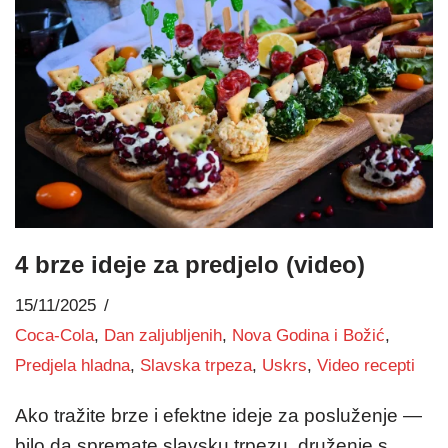
4 brze ideje za predjelo (video)
15/11/2025
Coca-Cola
,
Dan zaljubljenih
,
Nova Godina i Božić
,
Predjela hladna
,
Slavska trpeza
,
Uskrs
,
Video recepti
Ako tražite brze i efektne ideje za posluženje —
bilo da spremate slavsku trpezu, druženje s