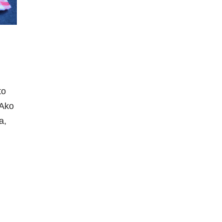
to
 Ako
a,