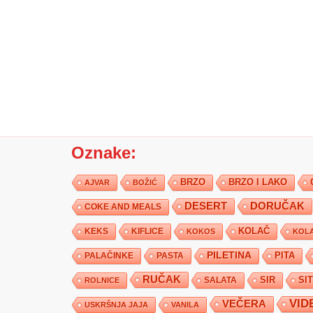
Oznake:
BRZO
BRZO I LAKO
AJVAR
BOŽIĆ
DESERT
DORUČAK
COKE AND MEALS
KEKS
KIFLICE
KOLAČ
KOKOS
KOLA
PILETINA
PITA
PALAČINKE
PASTA
RUČAK
SIR
SI
SALATA
ROLNICE
VID
VEČERA
USKRŠNJA JAJA
VANILA