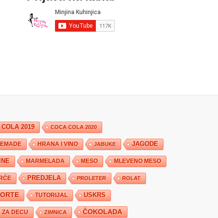
 COLA 2019
COCA COLA 2020
JAGODE
HRANA I VINO
EMADE
JABUKE
INE
MARMELADA
MESO
MLEVENO MESO
PREDJELA
RĆE
PROLETER
ROLAT
TORTE
USKRS
TUTORIJAL
ČOKOLADA
ZA DECU
ZIMNICA