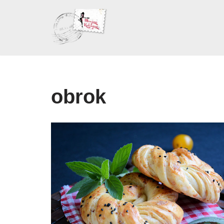
Skoči
na
sadržaj
obrok