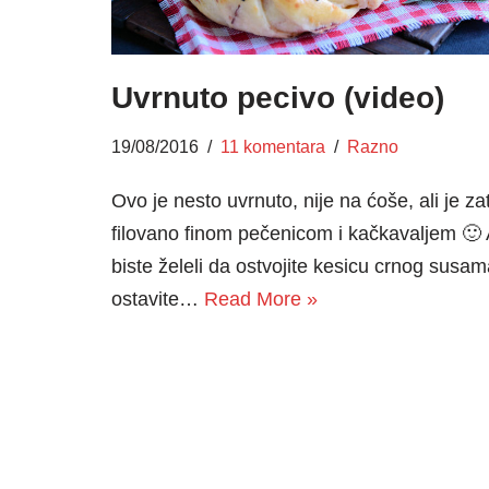
Uvrnuto pecivo (video)
19/08/2016
11 komentara
Razno
Ovo je nesto uvrnuto, nije na ćoše, ali je za
filovano finom pečenicom i kačkavaljem 🙂
biste želeli da ostvojite kesicu crnog susam
ostavite…
Read More »