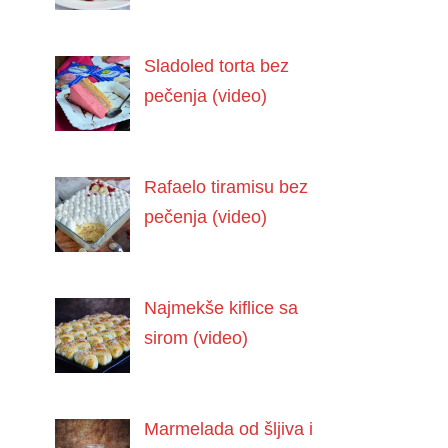
Sladoled torta bez
pečenja (video)
Rafaelo tiramisu bez
pečenja (video)
Najmekše kiflice sa
sirom (video)
Marmelada od šljiva i