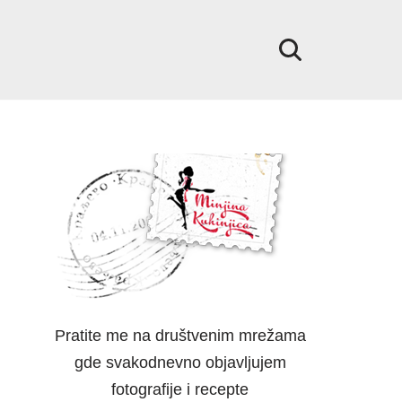
Pratite me na društvenim mrežama
gde svakodnevno objavljujem
fotografije i recepte