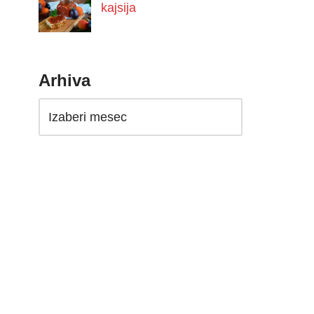
kajsija
Arhiva