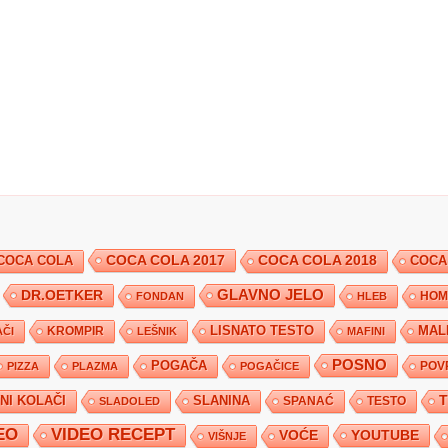
COCA COLA 2017
COCA COLA
COCA COLA 2018
COCA
DR.OETKER
GLAVNO JELO
FONDAN
HLEB
HOM
KROMPIR
LISNATO TESTO
MAL
ČI
LEŠNIK
MAFINI
POSNO
POGAČA
POV
PIZZA
PLAZMA
POGAČICE
TNI KOLAČI
SLANINA
SPANAĆ
TESTO
SLADOLED
EO
VIDEO RECEPT
YOUTUBE
VOĆE
VIŠNJE