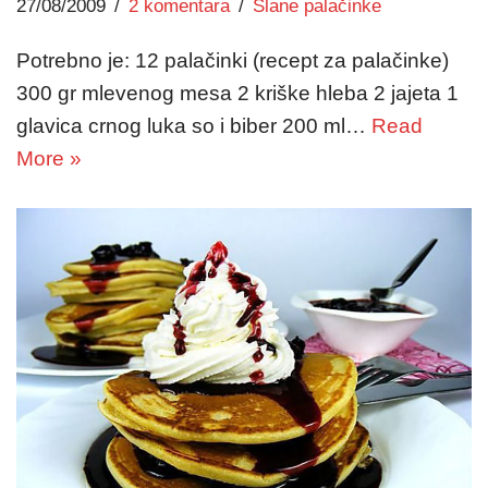
27/08/2009
2 komentara
Slane palačinke
Potrebno je: 12 palačinki (recept za palačinke)
300 gr mlevenog mesa 2 kriške hleba 2 jajeta 1
glavica crnog luka so i biber 200 ml…
Read
More »