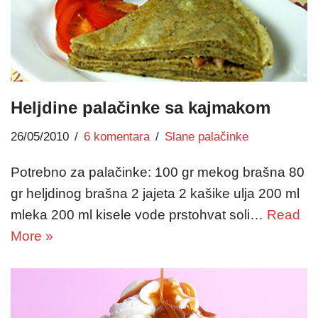
Heljdine palačinke sa kajmakom
26/05/2010
6 komentara
Slane palačinke
Potrebno za palačinke: 100 gr mekog brašna 80
gr heljdinog brašna 2 jajeta 2 kašike ulja 200 ml
mleka 200 ml kisele vode prstohvat soli…
Read
More »