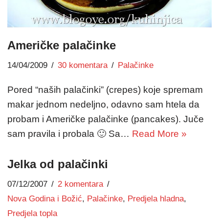
Američke palačinke
14/04/2009
30 komentara
Palačinke
Pored “naših palačinki” (crepes) koje spremam
makar jednom nedeljno, odavno sam htela da
probam i Američke palačinke (pancakes). Juče
sam pravila i probala 🙂 Sa…
Read More »
Jelka od palačinki
07/12/2007
2 komentara
Nova Godina i Božić
,
Palačinke
,
Predjela hladna
,
Predjela topla