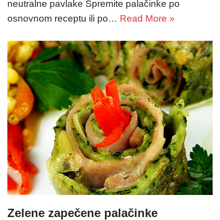
neutralne pavlake Spremite palačinke po
osnovnom receptu ili po…
Read More »
Zelene zapečene palačinke