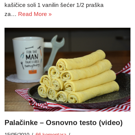
kašičice soli 1 vanilin šećer 1/2 praška
za…
Read More »
Palačinke – Osnovno testo (video)
15/05/2010
66 komentara