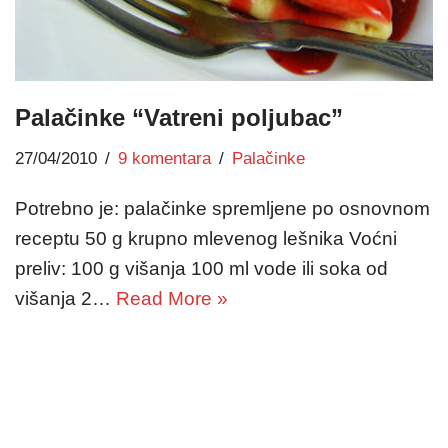
Palačinke “Vatreni poljubac”
27/04/2010
9 komentara
Palačinke
Potrebno je: palačinke spremljene po osnovnom
receptu 50 g krupno mlevenog lešnika Voćni
preliv: 100 g višanja 100 ml vode ili soka od
višanja 2…
Read More »