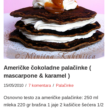
Američke čokoladne palačinke (
mascarpone & karamel )
15/05/2010
7 komentara
Palačinke
Osnovno testo za američke palačinke: 250 ml
mleka 220 gr brašna 1 jaje 2 kašičice šećera 1/2