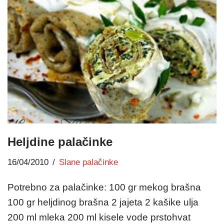
Heljdine palačinke
16/04/2010
Slane palačinke
Potrebno za palačinke: 100 gr mekog brašna
100 gr heljdinog brašna 2 jajeta 2 kašike ulja
200 ml mleka 200 ml kisele vode prstohvat