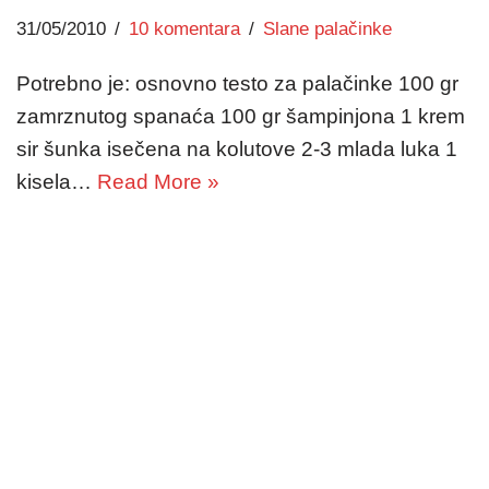
31/05/2010
10 komentara
Slane palačinke
Potrebno je: osnovno testo za palačinke 100 gr
zamrznutog spanaća 100 gr šampinjona 1 krem
sir šunka isečena na kolutove 2-3 mlada luka 1
kisela…
Read More »