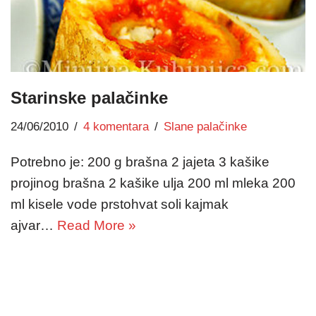
Starinske palačinke
24/06/2010
4 komentara
Slane palačinke
Potrebno je: 200 g brašna 2 jajeta 3 kašike
projinog brašna 2 kašike ulja 200 ml mleka 200
ml kisele vode prstohvat soli kajmak
ajvar…
Read More »