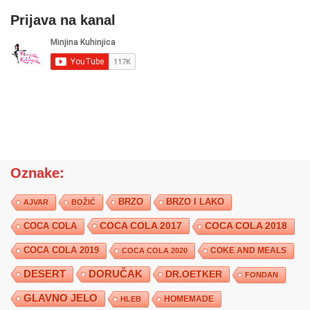
Prijava na kanal
Oznake:
BRZO
BRZO I LAKO
AJVAR
BOŽIĆ
COCA COLA 2017
COCA COLA
COCA COLA 2018
COCA COLA 2019
COKE AND MEALS
COCA COLA 2020
DESERT
DORUČAK
DR.OETKER
FONDAN
GLAVNO JELO
HLEB
HOMEMADE