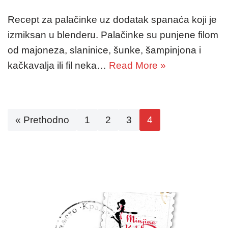
Recept za palačinke uz dodatak spanaća koji je
izmiksan u blenderu. Palačinke su punjene filom
od majoneza, slaninice, šunke, šampinjona i
kačkavalja ili fil neka…
Read More »
« Prethodno
1
2
3
4