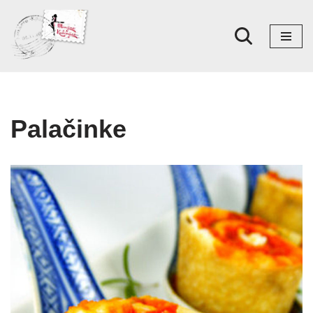
Skoči
na
sadržaj
Palačinke