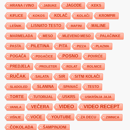
JAGODE
HRANA I VINO
KEKS
JABUKE
KIFLICE
KOLAČ
KROMPIR
KOKOS
KOLAČI
LISNATO TESTO
MALINE
LEŠNIK
MAFINI
MARMELADA
MESO
MLEVENO MESO
PALAČINKE
PILETINA
PITA
PASTA
PIZZA
PLAZMA
POSNO
POGAČA
POVRĆE
POGAČICE
PREDJELA
PROLETER
ROLAT
ROLNICE
RUČAK
SIR
SITNI KOLAČI
SALATA
SLANINA
SPANAĆ
TESTO
SLADOLED
TORTE
USKRS
TUTORIJAL
USKRŠNJA JAJA
VIDEO
VIDEO RECEPT
VEČERA
VANILA
YOUTUBE
VOĆE
ZA DECU
VIŠNJE
ZIMNICA
ČOKOLADA
ŠAMPINJONI