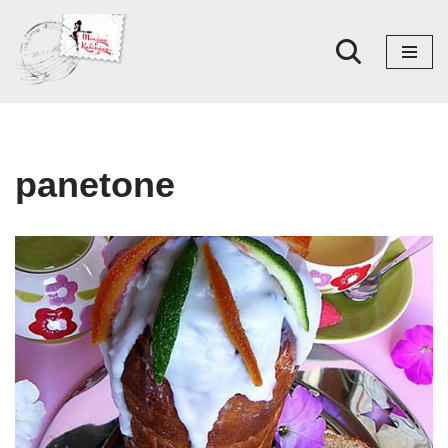
Skoči
na
sadržaj
panetone