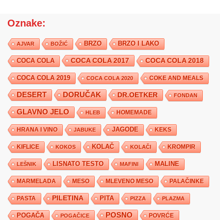
Oznake:
BRZO
BRZO I LAKO
AJVAR
BOŽIĆ
COCA COLA 2017
COCA COLA
COCA COLA 2018
COCA COLA 2019
COKE AND MEALS
COCA COLA 2020
DESERT
DORUČAK
DR.OETKER
FONDAN
GLAVNO JELO
HLEB
HOMEMADE
JAGODE
HRANA I VINO
KEKS
JABUKE
KIFLICE
KOLAČ
KROMPIR
KOKOS
KOLAČI
LISNATO TESTO
MALINE
LEŠNIK
MAFINI
MARMELADA
MESO
MLEVENO MESO
PALAČINKE
PILETINA
PITA
PASTA
PIZZA
PLAZMA
POSNO
POGAČA
POVRĆE
POGAČICE