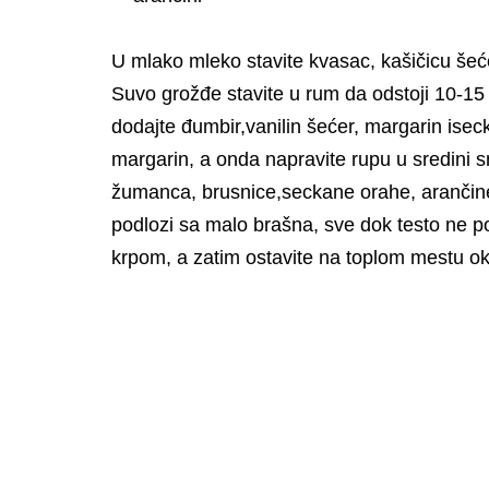
U mlako mleko stavite kvasac, kašičicu šeć
Suvo grožđe stavite u rum da odstoji 10-15
dodajte đumbir,vanilin šećer, margarin isec
margarin, a onda napravite rupu u sredini 
žumanca, brusnice,seckane orahe, arančine
podlozi sa malo brašna, sve dok testo ne po
krpom, a zatim ostavite na toplom mestu o