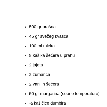
500 gr brašna
45 gr svežeg kvasca
100 ml mleka
8 kašika šećera u prahu
2 jajeta
2 žumanca
2 vanilin šećera
50 gr margarina (sobne temperature)
½ kašičice đumbira