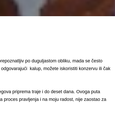
prepoznatljiv po duguljastom obliku, mada se često
dgovarajući kalup, možete iskoristiti konzervu ili čak
egova priprema traje i do deset dana. Ovoga puta
proces pravljenja i na moju radost, nije zaostao za