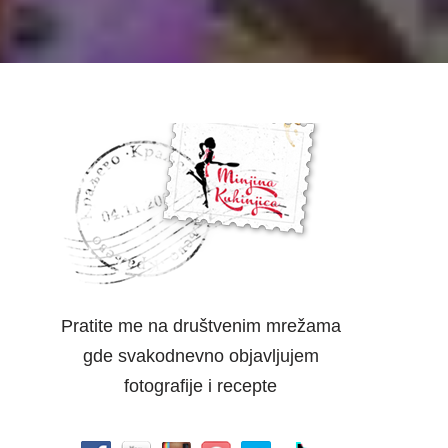
Pratite me na društvenim mrežama
gde svakodnevno objavljujem
fotografije i recepte