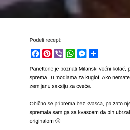
Podeli recept:
F
Pi
Vi
W
M
S
a
nt
b
h
e
h
Panettone je poznati Milanski voćni kolač, 
c
er
er
at
ss
ar
sprema i u modlama za kuglof. Ako nemate o
e
e
s
e
e
zemljanu saksiju za cveće.
b
st
A
n
o
p
g
Obično se priprema bez kvasca, pa zato nj
o
p
er
spremala sam ga sa kvascem da bih ubrzala 
k
originalom 🙂