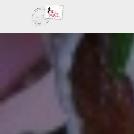
Skoči
na
sadržaj