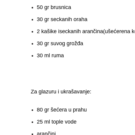
50 gr brusnica
30 gr seckanih oraha
2 kašike iseckanih arančina(ušećerena 
30 gr suvog grožđa
30 ml ruma
Za glazuru i ukrašavanje:
80 gr šećera u prahu
25 ml tople vode
arančini