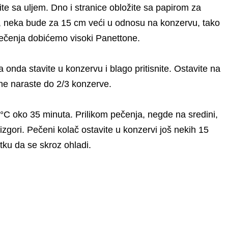
te sa uljem. Dno i stranice obložite sa papirom za
cu, neka bude za 15 cm veći u odnosu na konzervu, tako
m pečenja dobićemo visoki Panettone.
a onda stavite u konzervu i blago pritisnite. Ostavite na
ne naraste do 2/3 konzerve.
 °C oko 35 minuta. Prilikom pečenja, negde na sredini,
izgori. Pečeni kolač ostavite u konzervi još nekih 15
tku da se skroz ohladi.