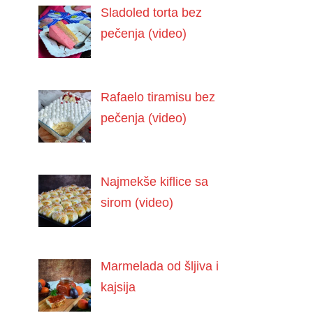
Sladoled torta bez
pečenja (video)
Rafaelo tiramisu bez
pečenja (video)
Najmekše kiflice sa
sirom (video)
Marmelada od šljiva i
kajsija