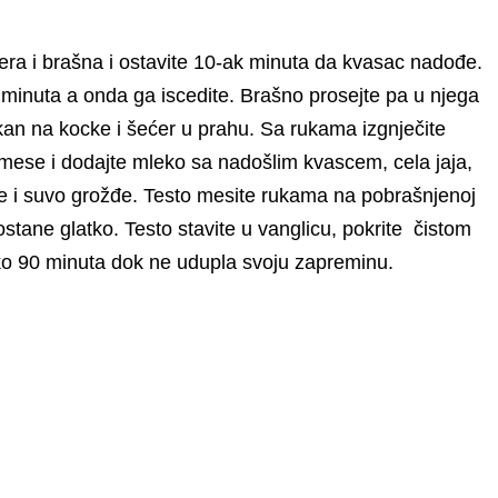
era i brašna i ostavite 10-ak minuta da kvasac nadođe.
 minuta a onda ga iscedite. Brašno prosejte pa u njega
kan na kocke i šećer u prahu. Sa rukama izgnječite
smese i dodajte mleko sa nadošlim kvascem, cela jaja,
 i suvo grožđe. Testo mesite rukama na pobrašnjenoj
stane glatko. Testo stavite u vanglicu, pokrite čistom
ko 90 minuta dok ne udupla svoju zapreminu.