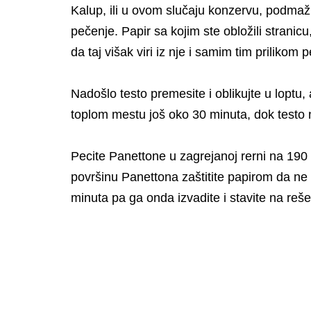
Kalup, ili u ovom slučaju konzervu, podmaži
pečenje. Papir sa kojim ste obložili strani
da taj višak viri iz nje i samim tim priliko
Nadošlo testo premesite i oblikujte u loptu, 
toplom mestu još oko 30 minuta, dok testo 
Pecite Panettone u zagrejanoj rerni na 190
površinu Panettona zaštitite papirom da ne 
minuta pa ga onda izvadite i stavite na reše