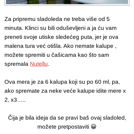
Za pripremu sladoleda ne treba više od 5
minuta. Klinci su bili oduševljeni a ja ću vam
preneti svoje utiske sledećeg puta, jer je ova
malena tura već otišla. Ako nemate kalupe ,
možete spremiti u čašicama kao što sam
spremala
Nutellu
.
Ova mera je za 6 kalupa koji su po 60 ml, pa,
ako spremate za neke veće kalupe idite mere x
2, x3…..
Čija je bila ideja da se pravi baš ovaj sladoled,
možete pretpostaviti 😀