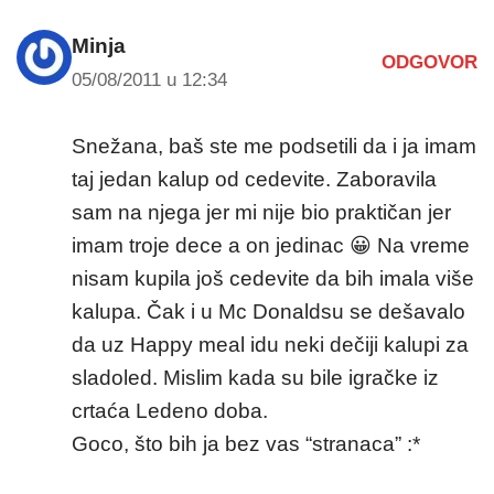
Minja
ODGOVOR
05/08/2011 u 12:34
Snežana, baš ste me podsetili da i ja imam
taj jedan kalup od cedevite. Zaboravila
sam na njega jer mi nije bio praktičan jer
imam troje dece a on jedinac 😀 Na vreme
nisam kupila još cedevite da bih imala više
kalupa. Čak i u Mc Donaldsu se dešavalo
da uz Happy meal idu neki dečiji kalupi za
sladoled. Mislim kada su bile igračke iz
crtaća Ledeno doba.
Goco, što bih ja bez vas “stranaca” :*