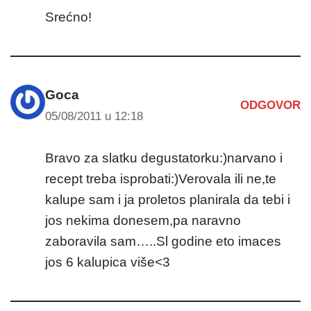
Srećno!
Goca
ODGOVOR
05/08/2011 u 12:18
Bravo za slatku degustatorku:)narvano i
recept treba isprobati:)Verovala ili ne,te
kalupe sam i ja proletos planirala da tebi i
jos nekima donesem,pa naravno
zaboravila sam…..Sl godine eto imaces
jos 6 kalupica više<3