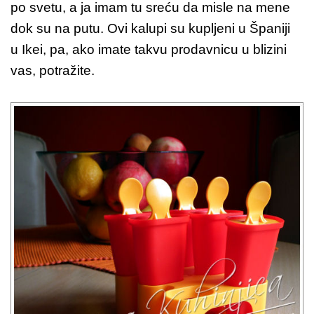
po svetu, a ja imam tu sreću da misle na mene
dok su na putu. Ovi kalupi su kupljeni u Španiji
u Ikei, pa, ako imate takvu prodavnicu u blizini
vas, potražite.