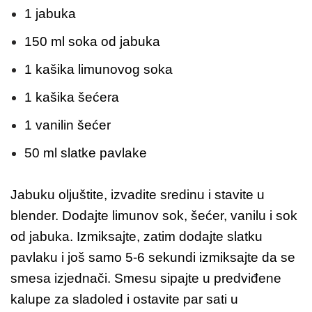
1 jabuka
150 ml soka od jabuka
1 kašika limunovog soka
1 kašika šećera
1 vanilin šećer
50 ml slatke pavlake
Jabuku oljuštite, izvadite sredinu i stavite u
blender. Dodajte limunov sok, šećer, vanilu i sok
od jabuka. Izmiksajte, zatim dodajte slatku
pavlaku i još samo 5-6 sekundi izmiksajte da se
smesa izjednači. Smesu sipajte u predviđene
kalupe za sladoled i ostavite par sati u