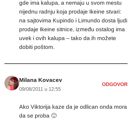
gde ima kalupa, a nemaju u svom mestu
nijednu radnju koja prodaje Ikeine stvari:
na sajtovima Kupindo i Limundo dosta ljudi
prodaje Ikeine sitnice, između ostalog ima
uvek i ovih kalupa – tako da ih možete
dobiti poštom.
Milana Kovacev
ODGOVOR
09/08/2011 u 12:55
Ako Viktorija kaze da je odlican onda mora
da se proba 🙂