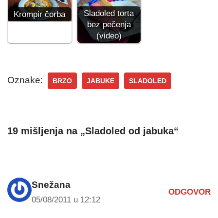
Sladoled torta
Krompir čorba
bez pečenja
(video)
Oznake:
BRZO
JABUKE
SLADOLED
19 mišljenja na „Sladoled od jabuka“
Snežana
ODGOVOR
05/08/2011 u 12:12