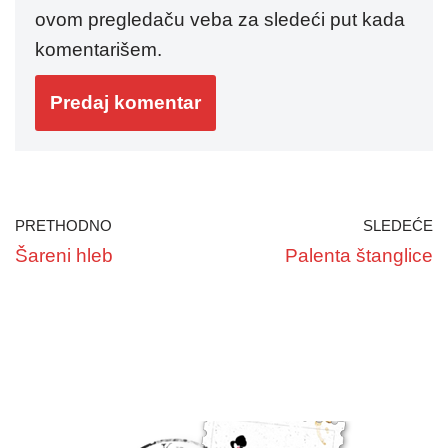
ovom pregledaču veba za sledeći put kada
komentarišem.
PRETHODNO
SLEDEĆE
Šareni hleb
Palenta štanglice