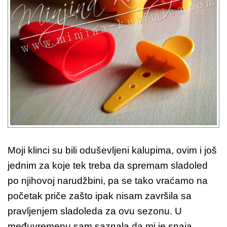
Moji klinci su bili oduševljeni kalupima, ovim i još
jednim za koje tek treba da spremam sladoled
po njihovoj narudžbini, pa se tako vraćamo na
početak priče zašto ipak nisam završila sa
pravljenjem sladoleda za ovu sezonu. U
međuvremenu sam saznala da mi je snaja