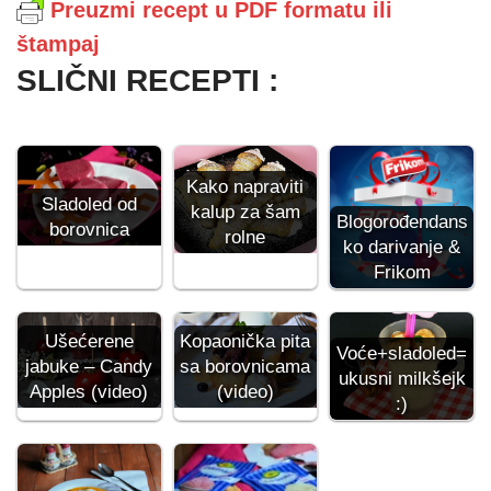
Preuzmi recept u PDF formatu ili
štampaj
SLIČNI RECEPTI :
Kako napraviti
Sladoled od
kalup za šam
Blogorođendans
borovnica
rolne
ko darivanje &
Frikom
Ušećerene
Kopaonička pita
Voće+sladoled=
jabuke – Candy
sa borovnicama
ukusni milkšejk
Apples (video)
(video)
:)