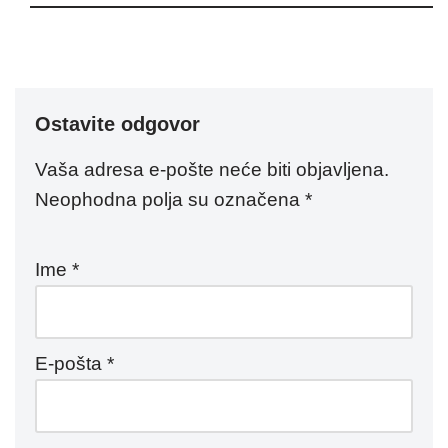
Ostavite odgovor
Vaša adresa e-pošte neće biti objavljena.
Neophodna polja su označena
*
Ime
*
E-pošta
*