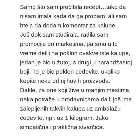
Samo što sam pročitala recept…tako da
nisam imala kada da ga probam, ali sam
htela da dodam komentar za kalupe.
Još dok sam studirala, radila sam
promocije po marketima, pa smo u to
vreme delili na poklon ovakve iste kalupe,
jedan je bio u žutoj, a drugi u narandžastoj
boji. To je bio poklon cedevite, ukoliko
kupite neke od njihovih proizvoda.
Dakle, za one koji žive u manjim mestima,
neka potraže u prodavnicama da li još ima
zalepljenih takvih kalupa uz ambalažu
cedevite, npr. uz 1 kilogram. Jako
simpatična i praktična stvarčica.