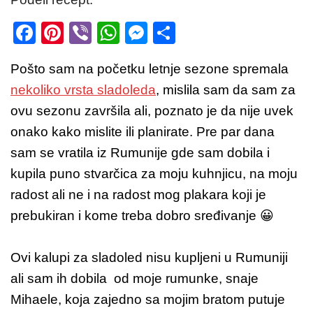
F
Pi
Vi
W
M
S
a
nt
b
h
e
h
Pošto sam na početku letnje sezone spremala
c
er
er
at
ss
ar
nekoliko vrsta sladoleda
, mislila sam da sam za
e
e
s
e
e
ovu sezonu završila ali, poznato je da nije uvek
b
st
A
n
onako kako mislite ili planirate. Pre par dana
o
p
g
sam se vratila iz Rumunije gde sam dobila i
o
p
er
kupila puno stvarčica za moju kuhnjicu, na moju
k
radost ali ne i na radost mog plakara koji je
prebukiran i kome treba dobro sređivanje 😀
Ovi kalupi za sladoled nisu kupljeni u Rumuniji
ali sam ih dobila od moje rumunke, snaje
Mihaele, koja zajedno sa mojim bratom putuje