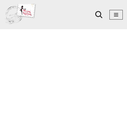
Skoči
na
sadržaj