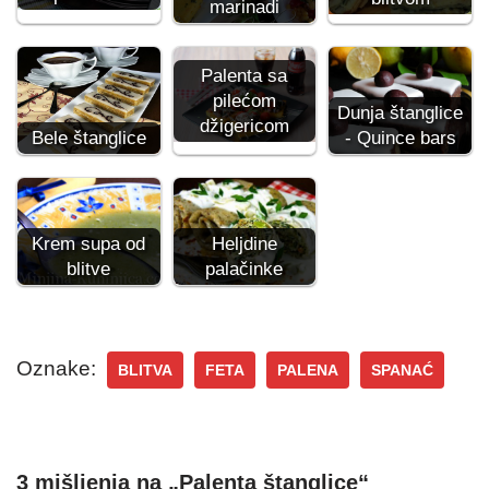
marinadi
Palenta sa
pilećom
Dunja štanglice
džigericom
Bele štanglice
- Quince bars
Krem supa od
Heljdine
blitve
palačinke
Oznake:
BLITVA
FETA
PALENA
SPANAĆ
3 mišljenja na „Palenta štanglice“