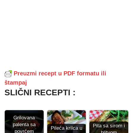
Preuzmi recept u PDF formatu ili
štampaj
SLIČNI RECEPTI :
Grilovana
palenta sa
Pita sa sirom i
Pileća krilca u
povrćem
blitvom