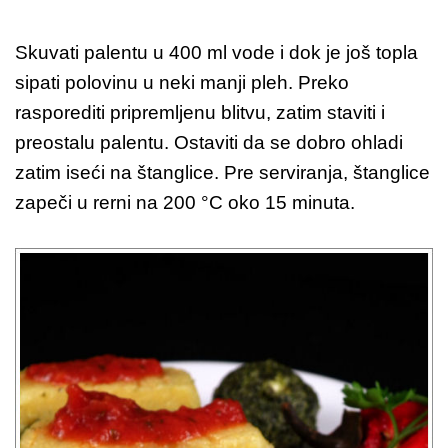
Skuvati palentu u 400 ml vode i dok je još topla
sipati polovinu u neki manji pleh. Preko
rasporediti pripremljenu blitvu, zatim staviti i
preostalu palentu. Ostaviti da se dobro ohladi
zatim iseći na štanglice. Pre serviranja, štanglice
zapeči u rerni na 200 °C oko 15 minuta.