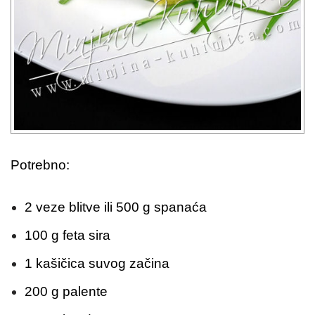
Potrebno:
2 veze blitve ili 500 g spanaća
100 g feta sira
1 kašičica suvog začina
200 g palente