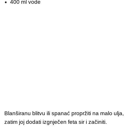
400 ml vode
Blanširanu blitvu ili spanać propržiti na malo ulja,
zatim joj dodati izgnječen feta sir i začiniti.