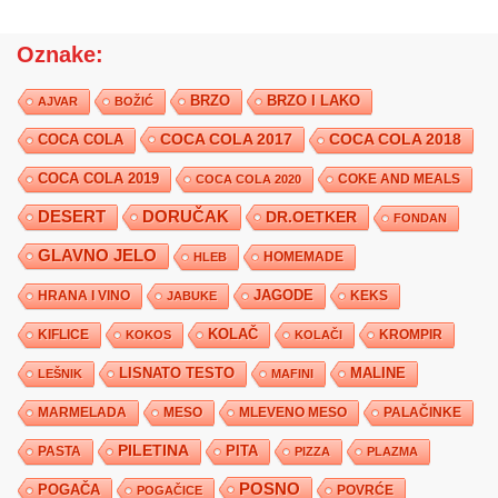
Oznake:
BRZO
BRZO I LAKO
AJVAR
BOŽIĆ
COCA COLA 2017
COCA COLA
COCA COLA 2018
COCA COLA 2019
COKE AND MEALS
COCA COLA 2020
DESERT
DORUČAK
DR.OETKER
FONDAN
GLAVNO JELO
HLEB
HOMEMADE
JAGODE
HRANA I VINO
KEKS
JABUKE
KIFLICE
KOLAČ
KROMPIR
KOKOS
KOLAČI
LISNATO TESTO
MALINE
LEŠNIK
MAFINI
MARMELADA
MESO
MLEVENO MESO
PALAČINKE
PILETINA
PITA
PASTA
PIZZA
PLAZMA
POSNO
POGAČA
POVRĆE
POGAČICE