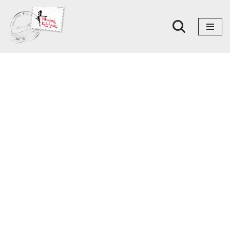
Skoči
na
sadržaj