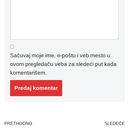
Sačuvaj moje ime, e-poštu i veb mesto u
ovom pregledaču veba za sledeći put kada
komentarišem.
PRETHODNO
SLEDEĆE