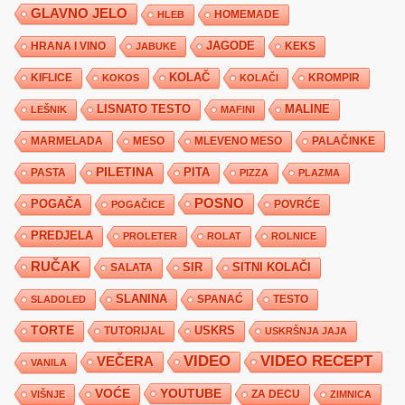
GLAVNO JELO
HLEB
HOMEMADE
JAGODE
HRANA I VINO
KEKS
JABUKE
KIFLICE
KOLAČ
KROMPIR
KOKOS
KOLAČI
LISNATO TESTO
MALINE
LEŠNIK
MAFINI
MARMELADA
MESO
MLEVENO MESO
PALAČINKE
PILETINA
PITA
PASTA
PIZZA
PLAZMA
POSNO
POGAČA
POVRĆE
POGAČICE
PREDJELA
PROLETER
ROLAT
ROLNICE
RUČAK
SIR
SITNI KOLAČI
SALATA
SLANINA
SPANAĆ
TESTO
SLADOLED
TORTE
USKRS
TUTORIJAL
USKRŠNJA JAJA
VIDEO
VIDEO RECEPT
VEČERA
VANILA
YOUTUBE
VOĆE
ZA DECU
VIŠNJE
ZIMNICA