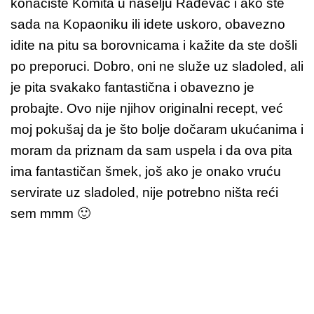
konačište Komita u naselju Rađevac i ako ste
sada na Kopaoniku ili idete uskoro, obavezno
idite na pitu sa borovnicama i kažite da ste došli
po preporuci. Dobro, oni ne služe uz sladoled, ali
je pita svakako fantastična i obavezno je
probajte. Ovo nije njihov originalni recept, već
moj pokušaj da je što bolje dočaram ukućanima i
moram da priznam da sam uspela i da ova pita
ima fantastičan šmek, još ako je onako vruću
servirate uz sladoled, nije potrebno ništa reći
sem mmm 🙂