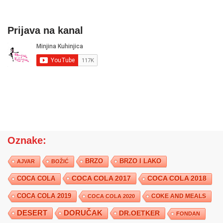
Prijava na kanal
Oznake:
BRZO
BRZO I LAKO
AJVAR
BOŽIĆ
COCA COLA 2017
COCA COLA
COCA COLA 2018
COCA COLA 2019
COKE AND MEALS
COCA COLA 2020
DESERT
DORUČAK
DR.OETKER
FONDAN