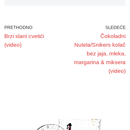
PRETHODNO
SLEDEĆE
Brzi slani cvetići
Čokoladni
(video)
Nutela/Snikers kolač
bez jaja, mleka,
margarina & miksera
(video)