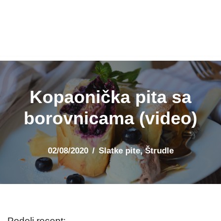
Kopaonička pita sa
borovnicama (video)
02/08/2020
Slatke pite
,
Štrudle
Podeli recept: