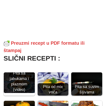
Preuzmi recept u PDF formatu ili
štampaj
SLIČNI RECEPTI :
Pita sa
jabukama i
plazmom
Pita od mix
Pita sa suvim
(video)
voća
šljivama