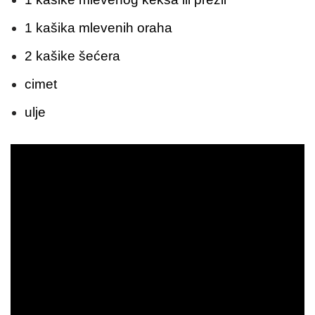
1 kašika mlevenih oraha
2 kašike šećera
cimet
ulje