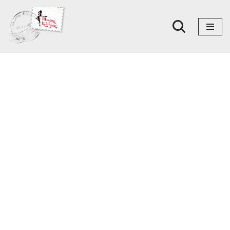
Skoči
na
sadržaj