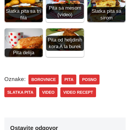
Pita sa mesom
Slatka pita sa tri
Slatka pita sa
(video)
fila
sirom
Pita od heljdinih
kora A la burek
Pita delija
Oznake:
BOROVNICE
PITA
POSNO
SLATKA PITA
VIDEO
VIDEO RECEPT
Ostavite odgovor