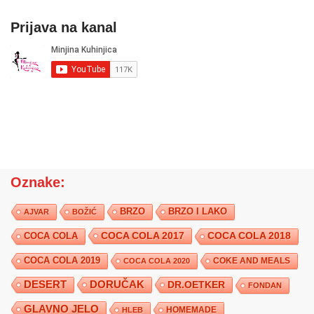
Prijava na kanal
Oznake:
BRZO
BRZO I LAKO
AJVAR
BOŽIĆ
COCA COLA 2017
COCA COLA
COCA COLA 2018
COCA COLA 2019
COKE AND MEALS
COCA COLA 2020
DESERT
DORUČAK
DR.OETKER
FONDAN
GLAVNO JELO
HLEB
HOMEMADE