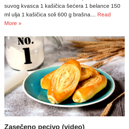
suvog kvasca 1 kašičica šećera 1 belance 150
ml ulja 1 kašičica soli 600 g brašna…
Read
More »
Zasečeno pecivo (video)