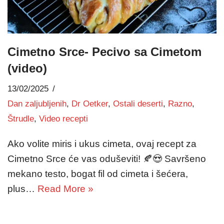
Cimetno Srce- Pecivo sa Cimetom
(video)
13/02/2025
Dan zaljubljenih
,
Dr Oetker
,
Ostali deserti
,
Razno
,
Štrudle
,
Video recepti
Ako volite miris i ukus cimeta, ovaj recept za
Cimetno Srce će vas oduševiti! 🍂😍 Savršeno
mekano testo, bogat fil od cimeta i šećera,
plus…
Read More »