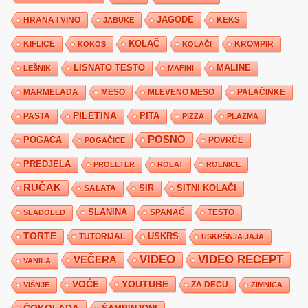
JAGODE
HRANA I VINO
KEKS
JABUKE
KIFLICE
KOLAČ
KROMPIR
KOKOS
KOLAČI
LISNATO TESTO
MALINE
LEŠNIK
MAFINI
MARMELADA
MESO
MLEVENO MESO
PALAČINKE
PILETINA
PITA
PASTA
PIZZA
PLAZMA
POSNO
POGAČA
POVRĆE
POGAČICE
PREDJELA
PROLETER
ROLAT
ROLNICE
RUČAK
SIR
SITNI KOLAČI
SALATA
SLANINA
SPANAĆ
TESTO
SLADOLED
TORTE
USKRS
TUTORIJAL
USKRŠNJA JAJA
VIDEO
VIDEO RECEPT
VEČERA
VANILA
YOUTUBE
VOĆE
ZA DECU
VIŠNJE
ZIMNICA