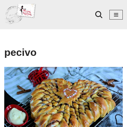
Skoči
na
sadržaj
pecivo