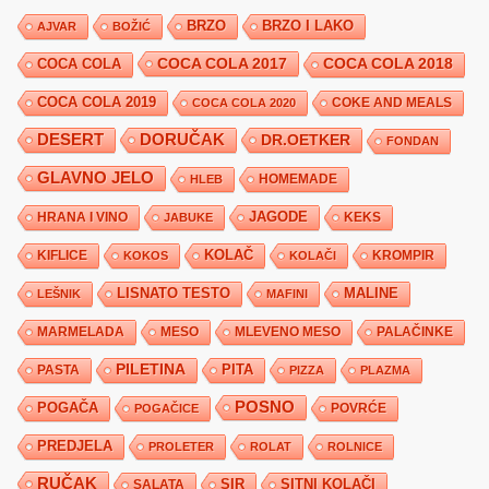
BRZO
BRZO I LAKO
AJVAR
BOŽIĆ
COCA COLA 2017
COCA COLA
COCA COLA 2018
COCA COLA 2019
COKE AND MEALS
COCA COLA 2020
DESERT
DORUČAK
DR.OETKER
FONDAN
GLAVNO JELO
HLEB
HOMEMADE
JAGODE
HRANA I VINO
KEKS
JABUKE
KIFLICE
KOLAČ
KROMPIR
KOKOS
KOLAČI
LISNATO TESTO
MALINE
LEŠNIK
MAFINI
MARMELADA
MESO
MLEVENO MESO
PALAČINKE
PILETINA
PITA
PASTA
PIZZA
PLAZMA
POSNO
POGAČA
POVRĆE
POGAČICE
PREDJELA
PROLETER
ROLAT
ROLNICE
RUČAK
SIR
SITNI KOLAČI
SALATA