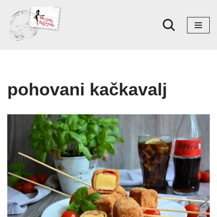
Skoči
na
sadržaj
pohovani kačkavalj