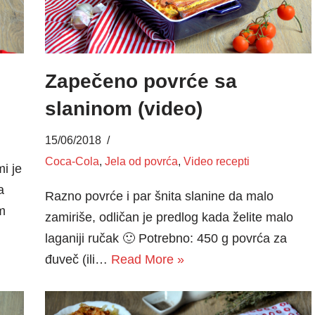
Zapečeno povrće sa
slaninom (video)
15/06/2018
Coca-Cola
,
Jela od povrća
,
Video recepti
i je
a
Razno povrće i par šnita slanine da malo
m
zamiriše, odličan je predlog kada želite malo
laganiji ručak 🙂 Potrebno: 450 g povrća za
đuveč (ili…
Read More »