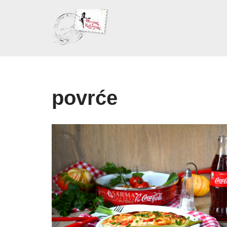
Skoči
na
sadržaj
povrće