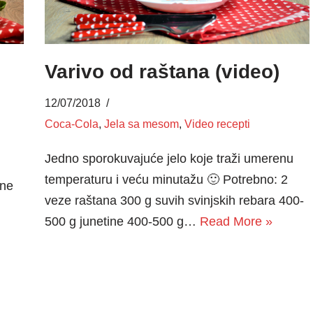
Varivo od raštana (video)
12/07/2018
Coca-Cola
,
Jela sa mesom
,
Video recepti
Jedno sporokuvajuće jelo koje traži umerenu
temperaturu i veću minutažu 🙂 Potrebno: 2
ane
veze raštana 300 g suvih svinjskih rebara 400-
500 g junetine 400-500 g…
Read More »