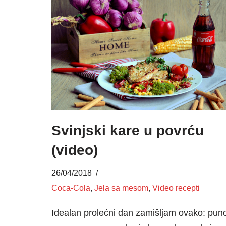
Svinjski kare u povrću
(video)
26/04/2018
Coca-Cola
,
Jela sa mesom
,
Video recepti
Idealan prolećni dan zamišljam ovako: pun