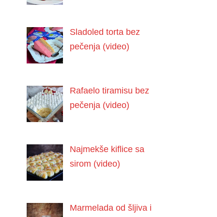
Sladoled torta bez
pečenja (video)
Rafaelo tiramisu bez
pečenja (video)
Najmekše kiflice sa
sirom (video)
Marmelada od šljiva i