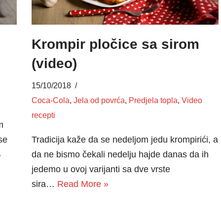
Krompir pločice sa sirom
(video)
15/10/2018
Coca-Cola
,
Jela od povrća
,
Predjela topla
,
Video
recepti
m
 se
Tradicija kaže da se nedeljom jedu krompirići, a
4
da ne bismo čekali nedelju hajde danas da ih
jedemo u ovoj varijanti sa dve vrste
sira…
Read More »