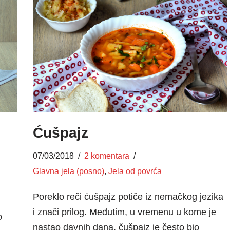
Ćušpajz
07/03/2018
2 komentara
Glavna jela (posno)
,
Jela od povrća
Poreklo reči ćušpajz potiče iz nemačkog jezika
i znači prilog. Međutim, u vremenu u kome je
o
nastao davnih dana, čušpajz je često bio