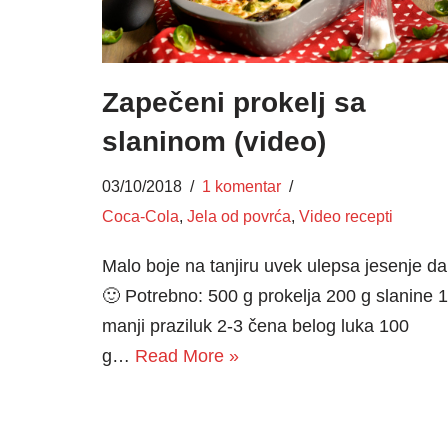
Zapečeni prokelj sa
slaninom (video)
03/10/2018
1 komentar
Coca-Cola
,
Jela od povrća
,
Video recepti
Malo boje na tanjiru uvek ulepsa jesenje d
🙂 Potrebno: 500 g prokelja 200 g slanine 1
manji praziluk 2-3 čena belog luka 100
g…
Read More »