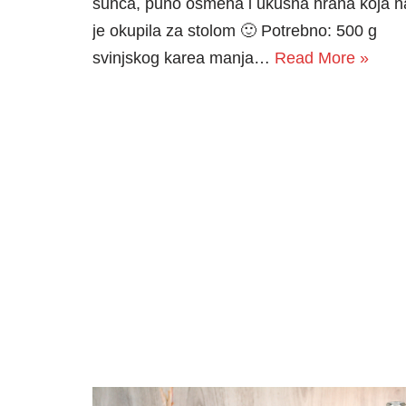
sunca, puno osmeha i ukusna hrana koja n
je okupila za stolom 🙂 Potrebno: 500 g
svinjskog karea manja…
Read More »