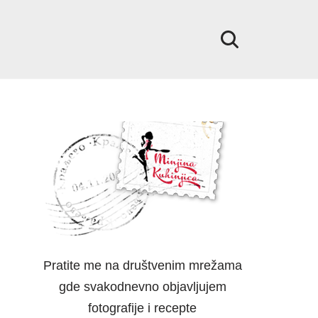
Pratite me na društvenim mrežama
gde svakodnevno objavljujem
fotografije i recepte