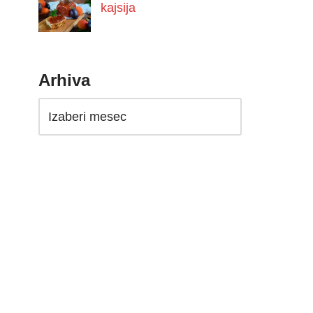
kajsija
Arhiva