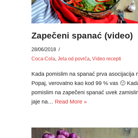
Zapečeni spanać (video)
28/06/2018
Coca-Cola
,
Jela od povrća
,
Video recepti
Kada pomislim na spanać prva asocijacija m
Popaj, verovatno kao kod 99 % vas 🙂 Kad
pomislim na zapečeni spanać uvek zamisli
jaje na…
Read More »