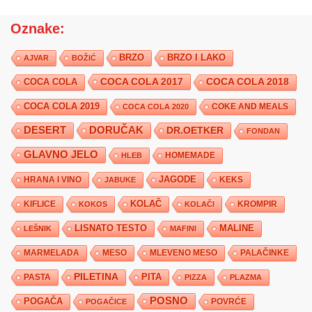
Oznake:
BRZO
BRZO I LAKO
AJVAR
BOŽIĆ
COCA COLA 2017
COCA COLA
COCA COLA 2018
COCA COLA 2019
COKE AND MEALS
COCA COLA 2020
DESERT
DORUČAK
DR.OETKER
FONDAN
GLAVNO JELO
HLEB
HOMEMADE
JAGODE
HRANA I VINO
KEKS
JABUKE
KIFLICE
KOLAČ
KROMPIR
KOKOS
KOLAČI
LISNATO TESTO
MALINE
LEŠNIK
MAFINI
MARMELADA
MESO
MLEVENO MESO
PALAČINKE
PILETINA
PITA
PASTA
PIZZA
PLAZMA
POSNO
POGAČA
POVRĆE
POGAČICE