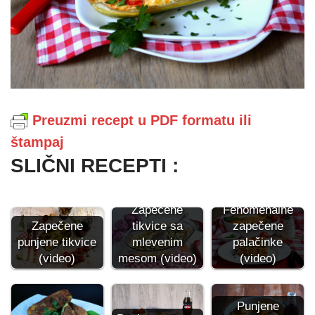
Preuzmi recept u PDF formatu ili
štampaj
SLIČNI RECEPTI :
Zapečene
Fenomenalne
tikvice sa
zapečene
Zapečene
mlevenim
palačinke
punjene tikvice
mesom (video)
(video)
(video)
Punjene