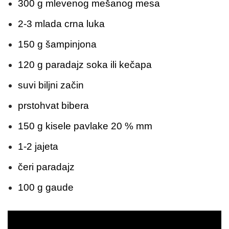
300 g mlevenog mešanog mesa
2-3 mlada crna luka
150 g šampinjona
120 g paradajz soka ili kečapa
suvi biljni začin
prstohvat bibera
150 g kisele pavlake 20 % mm
1-2 jajeta
čeri paradajz
100 g gaude