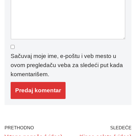
Sačuvaj moje ime, e-poštu i veb mesto u
ovom pregledaču veba za sledeći put kada
komentarišem.
PRETHODNO
SLEDEĆE