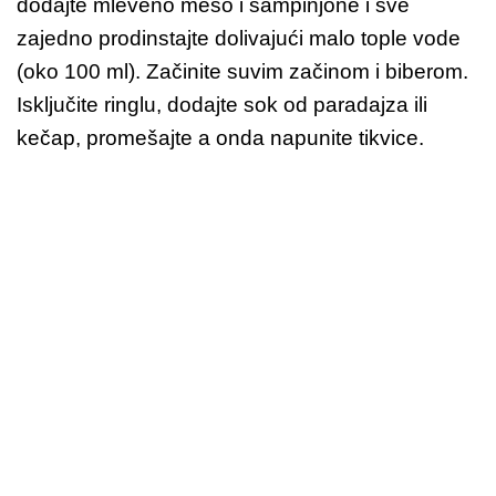
dodajte mleveno meso i šampinjone i sve
zajedno prodinstajte dolivajući malo tople vode
(oko 100 ml). Začinite suvim začinom i biberom.
Isključite ringlu, dodajte sok od paradajza ili
kečap, promešajte a onda napunite tikvice.