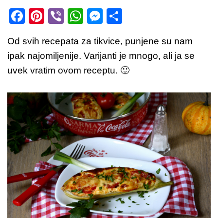
F
Pi
Vi
W
M
S
a
nt
b
h
e
h
Od svih recepata za tikvice, punjene su nam
c
er
er
at
ss
ar
ipak najomiljenije. Varijanti je mnogo, ali ja se
e
e
s
e
e
uvek vratim ovom receptu. 🙂
b
st
A
n
o
p
g
o
p
er
k