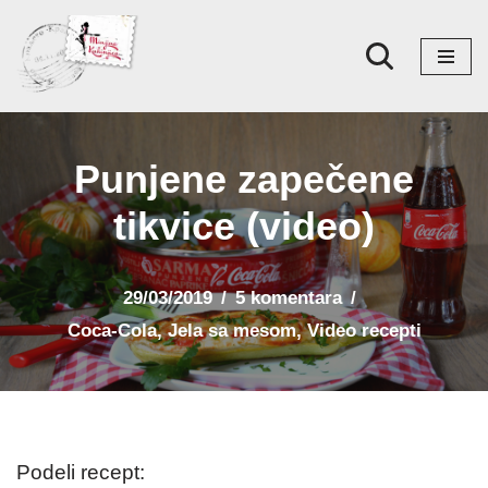
Skoči
na
sadržaj
Punjene zapečene
tikvice (video)
29/03/2019
5 komentara
Coca-Cola
,
Jela sa mesom
,
Video recepti
Podeli recept: