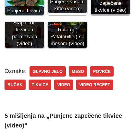
Punjene susam
zapečene
kifle (video)
tikvice (video)
Punjene tikvice
Štapići od
tikvica i
Ratatuj (
parmezana
Ratatouille ) sa
(video)
mesom (video)
Oznake:
GLAVNO JELO
MESO
POVRĆE
RUČAK
TIKVICE
VIDEO
VIDEO RECEPT
5 mišljenja na „Punjene zapečene tikvice
(video)“