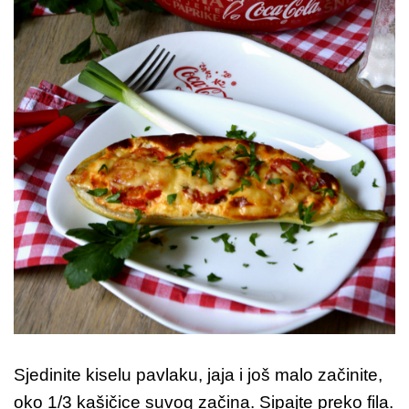
Sjedinite kiselu pavlaku, jaja i još malo začinite,
oko 1/3 kašičice suvog začina. Sipajte preko fila.