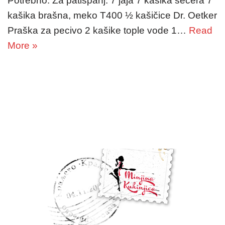
Potrebno: Za patišpanj: 7 jaja 7 kašika šećera 7
kašika brašna, meko T400 ½ kašičice Dr. Oetker
Praška za pecivo 2 kašike tople vode 1…
Read
More »