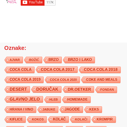
Oznake:
BRZO
BRZO I LAKO
AJVAR
BOŽIĆ
COCA COLA 2017
COCA COLA
COCA COLA 2018
COCA COLA 2019
COKE AND MEALS
COCA COLA 2020
DESERT
DORUČAK
DR.OETKER
FONDAN
GLAVNO JELO
HLEB
HOMEMADE
JAGODE
HRANA I VINO
KEKS
JABUKE
KIFLICE
KOLAČ
KROMPIR
KOKOS
KOLAČI