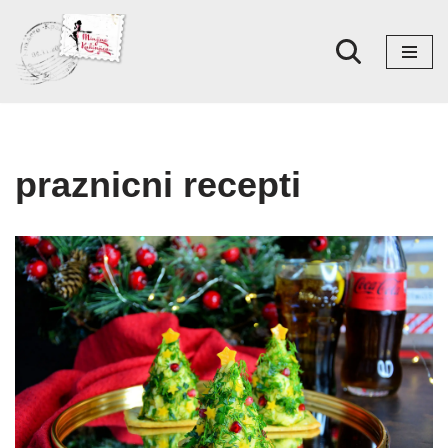
Skoči
na
sadržaj
praznicni recepti