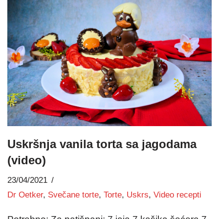
Uskršnja vanila torta sa jagodama
(video)
23/04/2021
Dr Oetker
,
Svečane torte
,
Torte
,
Uskrs
,
Video recepti