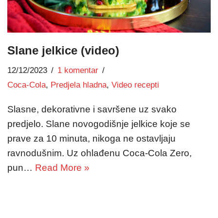
Slane jelkice (video)
12/12/2023
1 komentar
Coca-Cola
,
Predjela hladna
,
Video recepti
Slasne, dekorativne i savršene uz svako
predjelo. Slane novogodišnje jelkice koje se
prave za 10 minuta, nikoga ne ostavljaju
ravnodušnim. Uz ohlađenu Coca-Cola Zero,
pun…
Read More »