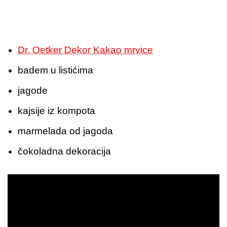
Dr. Oetker Dekor Kakao mrvice
badem u listićima
jagode
kajsije iz kompota
marmelada od jagoda
čokoladna dekoracija