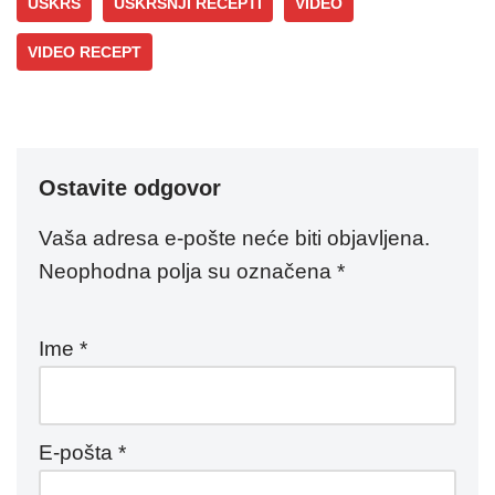
USKRS
USKRSNJI RECEPTI
VIDEO
VIDEO RECEPT
Ostavite odgovor
Vaša adresa e-pošte neće biti objavljena.
Neophodna polja su označena
*
Ime
*
E-pošta
*