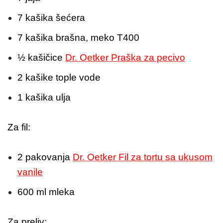
7 kašika šećera
7 kašika brašna, meko T400
½ kašičice
Dr. Oetker Praška za pecivo
2 kašike tople vode
1 kašika ulja
Za fil:
2 pakovanja
Dr. Oetker Fil za tortu sa ukusom
vanile
600 ml mleka
Za preliv: