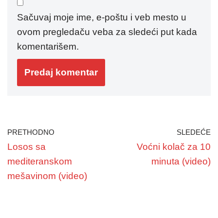
Sačuvaj moje ime, e-poštu i veb mesto u
ovom pregledaču veba za sledeći put kada
komentarišem.
PRETHODNO
SLEDEĆE
Losos sa
Voćni kolač za 10
mediteranskom
minuta (video)
mešavinom (video)