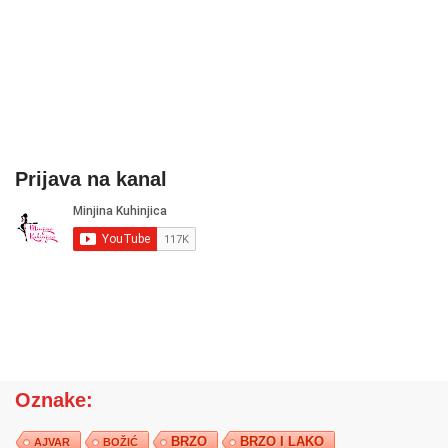
Prijava na kanal
Oznake:
BRZO
BRZO I LAKO
AJVAR
BOŽIĆ