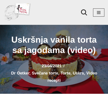
Skoči
na
sadržaj
Uskršnja vanila torta
sa jagodama (video)
23/04/2021
Dr Oetker
,
Svečane torte
,
Torte
,
Uskrs
,
Video
recepti