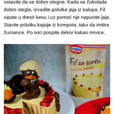
ostavite da se dobro stegne. Kada se čokolada
dobro stegla, izvadite polutke jaja iz kalupa. Fil
sipate u dresir kesu i uz pomoć nje napunite jaja.
Stavite polutku kajsije iz kompota, tako da imitira
žumance. Po ivici pospite dekor kakao mrvice.