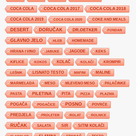
COCA COLA 2017
COCA COLA
COCA COLA 2018
COCA COLA 2019
COKE AND MEALS
COCA COLA 2020
DESERT
DORUČAK
DR.OETKER
FONDAN
GLAVNO JELO
HLEB
HOMEMADE
JAGODE
HRANA I VINO
KEKS
JABUKE
KIFLICE
KOLAČ
KROMPIR
KOKOS
KOLAČI
LISNATO TESTO
MALINE
LEŠNIK
MAFINI
MARMELADA
MESO
MLEVENO MESO
PALAČINKE
PILETINA
PITA
PASTA
PIZZA
PLAZMA
POSNO
POGAČA
POVRĆE
POGAČICE
PREDJELA
PROLETER
ROLAT
ROLNICE
RUČAK
SIR
SITNI KOLAČI
SALATA