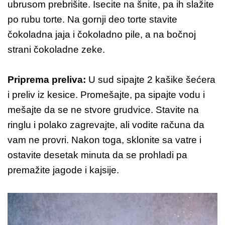
ubrusom prebrišite. Isecite na šnite, pa ih slažite
po rubu torte. Na gornji deo torte stavite
čokoladna jaja i čokoladno pile, a na bočnoj
strani čokoladne zeke.
Priprema preliva:
U sud sipajte 2 kašike šećera
i preliv iz kesice. Promešajte, pa sipajte vodu i
mešajte da se ne stvore grudvice. Stavite na
ringlu i polako zagrevajte, ali vodite računa da
vam ne provri. Nakon toga, sklonite sa vatre i
ostavite desetak minuta da se prohladi pa
premažite jagode i kajsije.