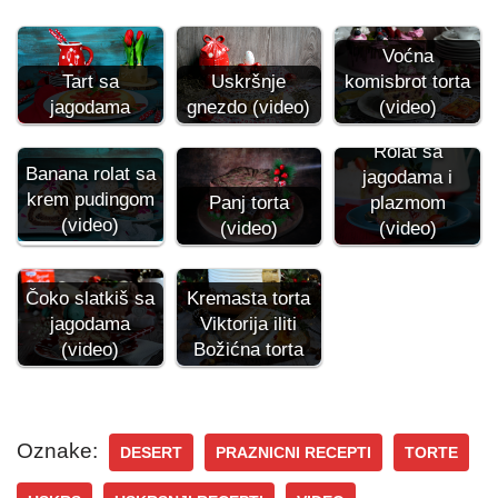
Voćna
Tart sa
Uskršnje
komisbrot torta
jagodama
gnezdo (video)
(video)
Rolat sa
Banana rolat sa
jagodama i
krem pudingom
plazmom
Panj torta
(video)
(video)
(video)
Čoko slatkiš sa
Kremasta torta
jagodama
Viktorija iliti
(video)
Božićna torta
Oznake:
DESERT
PRAZNICNI RECEPTI
TORTE