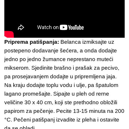
Priprema patišpanja:
Belanca izmiksajte uz
postepeno dodavanje šećera, a onda dodajte
jedno po jedno žumance neprestano muteći
mikserom. Sjedinite brašno i prašak za pecivo,
pa prosejavanjem dodajte u pripremljena jaja.
Na kraju dodajte toplu vodu i ulje, pa špatulom
lagano promešajte. Sipajte u pleh od rerne
veličine 30 x 40 cm, koji ste prethodno obložili
papirom za pečenje. Pecite 13-15 minuta na 200
°C. Pečeni patišpanj izvadite iz pleha i ostavite
da se ohladi.