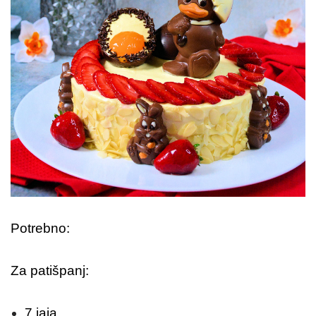
Potrebno:
Za patišpanj:
7 jaja