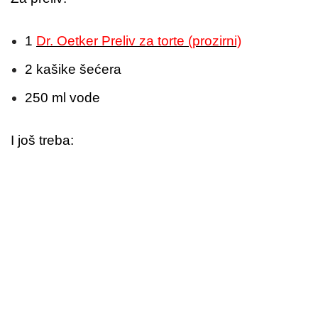
1
Dr. Oetker Preliv za torte (prozirni)
2 kašike šećera
250 ml vode
I još treba: