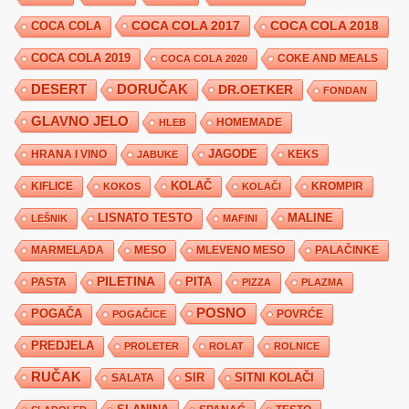
COCA COLA 2017
COCA COLA
COCA COLA 2018
COCA COLA 2019
COKE AND MEALS
COCA COLA 2020
DESERT
DORUČAK
DR.OETKER
FONDAN
GLAVNO JELO
HLEB
HOMEMADE
JAGODE
HRANA I VINO
KEKS
JABUKE
KIFLICE
KOLAČ
KROMPIR
KOKOS
KOLAČI
LISNATO TESTO
MALINE
LEŠNIK
MAFINI
MARMELADA
MESO
MLEVENO MESO
PALAČINKE
PILETINA
PITA
PASTA
PIZZA
PLAZMA
POSNO
POGAČA
POVRĆE
POGAČICE
PREDJELA
PROLETER
ROLAT
ROLNICE
RUČAK
SIR
SITNI KOLAČI
SALATA