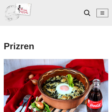
Skoči
na
sadržaj
Prizren