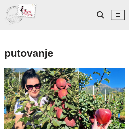
Skoči
na
sadržaj
putovanje