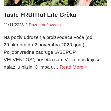
Taste FRUITful Life Grčka
11/11/2023
Razna dešavanja
Na poziv udruženja proizvođača voća (od
29.oktobra do 2.novembra 2023.god.) ,
Poljoprivredne zadruge „ASEPOP
VELVENTOS“, posetila sam Velventos koji se
nalazi u blizini Olimpa u…
Read More »