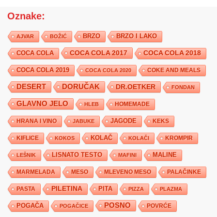
Oznake:
BRZO
BRZO I LAKO
AJVAR
BOŽIĆ
COCA COLA 2017
COCA COLA
COCA COLA 2018
COCA COLA 2019
COKE AND MEALS
COCA COLA 2020
DESERT
DORUČAK
DR.OETKER
FONDAN
GLAVNO JELO
HLEB
HOMEMADE
JAGODE
HRANA I VINO
KEKS
JABUKE
KIFLICE
KOLAČ
KROMPIR
KOKOS
KOLAČI
LISNATO TESTO
MALINE
LEŠNIK
MAFINI
MARMELADA
MESO
MLEVENO MESO
PALAČINKE
PILETINA
PITA
PASTA
PIZZA
PLAZMA
POSNO
POGAČA
POVRĆE
POGAČICE