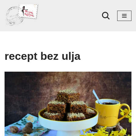
Skoči
na
sadržaj
recept bez ulja