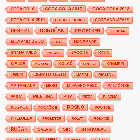
COCA COLA 2017
COCA COLA
COCA COLA 2018
COCA COLA 2019
COKE AND MEALS
COCA COLA 2020
DESERT
DORUČAK
DR.OETKER
FONDAN
GLAVNO JELO
HLEB
HOMEMADE
JAGODE
HRANA I VINO
KEKS
JABUKE
KIFLICE
KOLAČ
KROMPIR
KOKOS
KOLAČI
LISNATO TESTO
MALINE
LEŠNIK
MAFINI
MARMELADA
MESO
MLEVENO MESO
PALAČINKE
PILETINA
PITA
PASTA
PIZZA
PLAZMA
POSNO
POGAČA
POVRĆE
POGAČICE
PREDJELA
PROLETER
ROLAT
ROLNICE
RUČAK
SIR
SITNI KOLAČI
SALATA