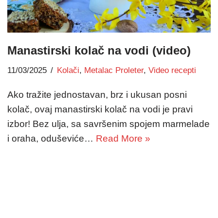
Manastirski kolač na vodi (video)
11/03/2025
Kolači
,
Metalac Proleter
,
Video recepti
Ako tražite jednostavan, brz i ukusan posni
kolač, ovaj manastirski kolač na vodi je pravi
izbor! Bez ulja, sa savršenim spojem marmelade
i oraha, oduševiće…
Read More »