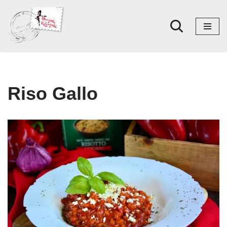
Skoči
na
sadržaj
Riso Gallo