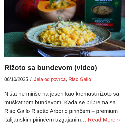
Rižoto sa bundevom (video)
06/10/2025
Jela od povrća
,
Riso Gallo
Ništa ne miriše na jesen kao kremasti rižoto sa
muškatnom bundevom. Kada se priprema sa
Riso Gallo Risotto Arborio pirinčem – premium
italijanskim pirinčem uzgajanim…
Read More »