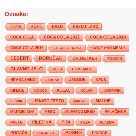
Oznake:
BRZO
BRZO I LAKO
AJVAR
BOŽIĆ
COCA COLA 2017
COCA COLA
COCA COLA 2018
COCA COLA 2019
COKE AND MEALS
COCA COLA 2020
DESERT
DORUČAK
DR.OETKER
FONDAN
GLAVNO JELO
HLEB
HOMEMADE
JAGODE
HRANA I VINO
KEKS
JABUKE
KIFLICE
KOLAČ
KROMPIR
KOKOS
KOLAČI
LISNATO TESTO
MALINE
LEŠNIK
MAFINI
MARMELADA
MESO
MLEVENO MESO
PALAČINKE
PILETINA
PITA
PASTA
PIZZA
PLAZMA
POSNO
POGAČA
POVRĆE
POGAČICE