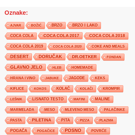
Oznake:
BRZO
BRZO I LAKO
AJVAR
BOŽIĆ
COCA COLA 2017
COCA COLA
COCA COLA 2018
COCA COLA 2019
COKE AND MEALS
COCA COLA 2020
DESERT
DORUČAK
DR.OETKER
FONDAN
GLAVNO JELO
HLEB
HOMEMADE
JAGODE
HRANA I VINO
KEKS
JABUKE
KIFLICE
KOLAČ
KROMPIR
KOKOS
KOLAČI
LISNATO TESTO
MALINE
LEŠNIK
MAFINI
MARMELADA
MESO
MLEVENO MESO
PALAČINKE
PILETINA
PITA
PASTA
PIZZA
PLAZMA
POSNO
POGAČA
POVRĆE
POGAČICE