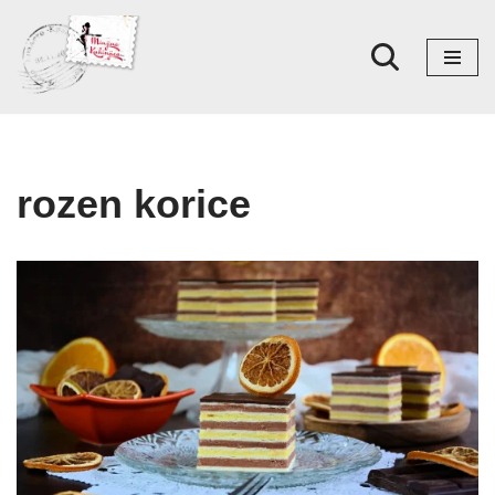
Skoči
na
sadržaj
rozen korice