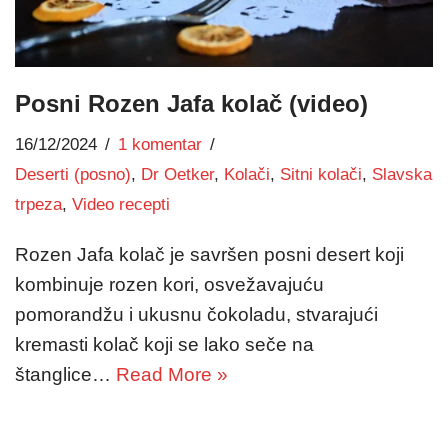
Posni Rozen Jafa kolač (video)
16/12/2024
1 komentar
Deserti (posno)
,
Dr Oetker
,
Kolači
,
Sitni kolači
,
Slavska
trpeza
,
Video recepti
Rozen Jafa kolač je savršen posni desert koji
kombinuje rozen kori, osvežavajuću
pomorandžu i ukusnu čokoladu, stvarajući
kremasti kolač koji se lako seče na
štanglice…
Read More »