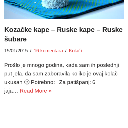
Kozačke kape – Ruske kape – Ruske
šubare
15/01/2015
16 komentara
Kolači
Prošlo je mnogo godina, kada sam ih poslednji
put jela, da sam zaboravila koliko je ovaj kolač
ukusan 🙂 Potrebno: Za patišpanj: 6
jaja…
Read More »