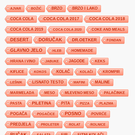
BRZO
BRZO I LAKO
AJVAR
BOŽIĆ
COCA COLA 2017
COCA COLA
COCA COLA 2018
COCA COLA 2019
COKE AND MEALS
COCA COLA 2020
DESERT
DORUČAK
DR.OETKER
FONDAN
GLAVNO JELO
HLEB
HOMEMADE
JAGODE
HRANA I VINO
KEKS
JABUKE
KIFLICE
KOLAČ
KROMPIR
KOKOS
KOLAČI
LISNATO TESTO
MALINE
LEŠNIK
MAFINI
MARMELADA
MESO
MLEVENO MESO
PALAČINKE
PILETINA
PITA
PASTA
PIZZA
PLAZMA
POSNO
POGAČA
POVRĆE
POGAČICE
PREDJELA
PROLETER
ROLAT
ROLNICE
RUČAK
SIR
SITNI KOLAČI
SALATA