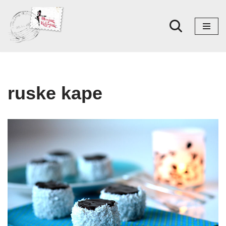
Skoči
na
sadržaj
ruske kape