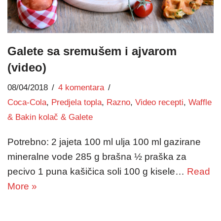
Galete sa sremušem i ajvarom
(video)
08/04/2018
4 komentara
Coca-Cola
,
Predjela topla
,
Razno
,
Video recepti
,
Waffle
& Bakin kolač & Galete
Potrebno: 2 jajeta 100 ml ulja 100 ml gazirane
mineralne vode 285 g brašna ½ praška za
pecivo 1 puna kašičica soli 100 g kisele…
Read
More »