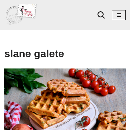
Skoči
na
sadržaj
slane galete