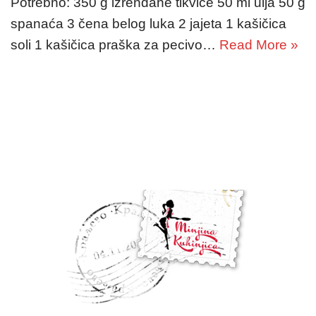
Potrebno: 350 g izrendane tikvice 50 ml ulja 50 g
spanaća 3 čena belog luka 2 jajeta 1 kašičica
soli 1 kašičica praška za pecivo…
Read More »