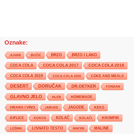
Oznake:
BRZO
BRZO I LAKO
AJVAR
BOŽIĆ
COCA COLA 2017
COCA COLA
COCA COLA 2018
COCA COLA 2019
COKE AND MEALS
COCA COLA 2020
DESERT
DORUČAK
DR.OETKER
FONDAN
GLAVNO JELO
HLEB
HOMEMADE
JAGODE
HRANA I VINO
KEKS
JABUKE
KIFLICE
KOLAČ
KROMPIR
KOKOS
KOLAČI
LISNATO TESTO
MALINE
LEŠNIK
MAFINI