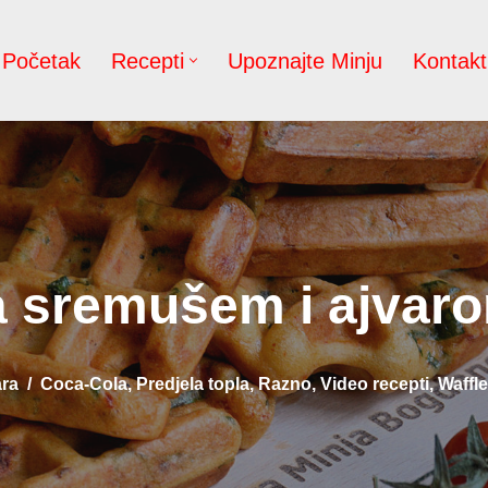
Početak
Recepti
Upoznajte Minju
Kontakt
a sremušem i ajvaro
ra
Coca-Cola
,
Predjela topla
,
Razno
,
Video recepti
,
Waffl