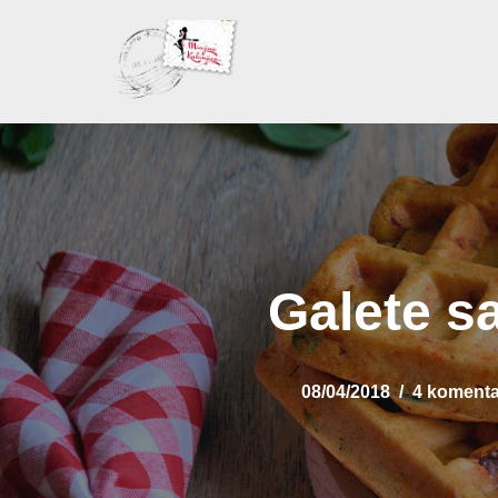
Skoči
na
sadržaj
Galete s
08/04/2018
4 komenta