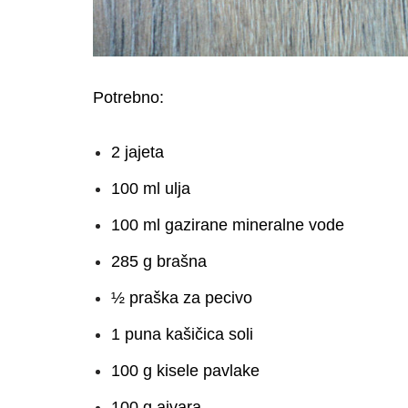
Potrebno:
2 jajeta
100 ml ulja
100 ml gazirane mineralne vode
285 g brašna
½ praška za pecivo
1 puna kašičica soli
100 g kisele pavlake
100 g ajvara