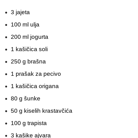
3 jajeta
100 ml ulja
200 ml jogurta
1 kašičica soli
250 g brašna
1 prašak za pecivo
1 kašičica origana
80 g šunke
50 g kiselih krastavčića
100 g trapista
3 kašike ajvara