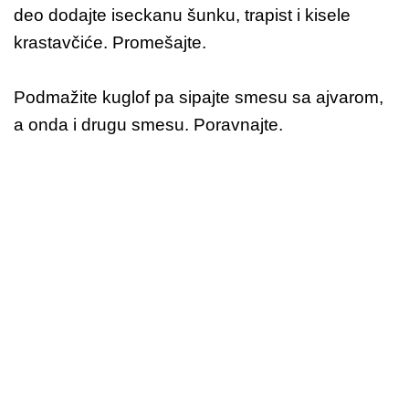
deo dodajte iseckanu šunku, trapist i kisele
krastavčiće. Promešajte.
Podmažite kuglof pa sipajte smesu sa ajvarom,
a onda i drugu smesu. Poravnajte.