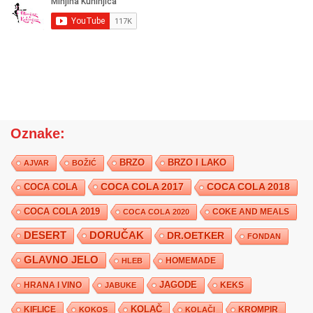
Oznake:
BRZO
BRZO I LAKO
AJVAR
BOŽIĆ
COCA COLA 2017
COCA COLA
COCA COLA 2018
COCA COLA 2019
COKE AND MEALS
COCA COLA 2020
DESERT
DORUČAK
DR.OETKER
FONDAN
GLAVNO JELO
HLEB
HOMEMADE
JAGODE
HRANA I VINO
KEKS
JABUKE
KIFLICE
KOLAČ
KROMPIR
KOKOS
KOLAČI