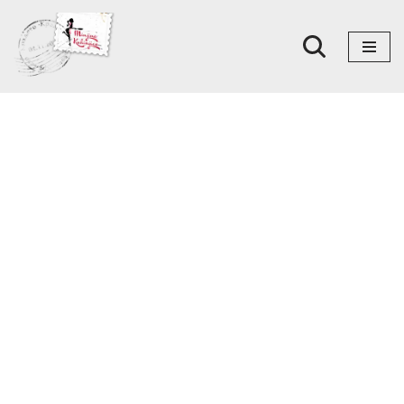
Skoči
na
sadržaj