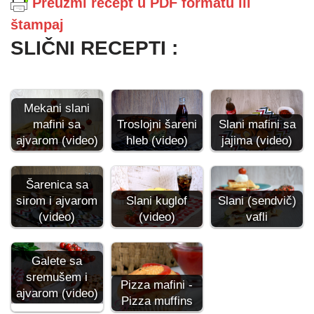
Preuzmi recept u PDF formatu ili
štampaj
SLIČNI RECEPTI :
Mekani slani
mafini sa
Troslojni šareni
Slani mafini sa
ajvarom (video)
hleb (video)
jajima (video)
Šarenica sa
sirom i ajvarom
Slani (sendvič)
Slani kuglof
(video)
vafli
(video)
Galete sa
sremušem i
Pizza mafini -
ajvarom (video)
Pizza muffins