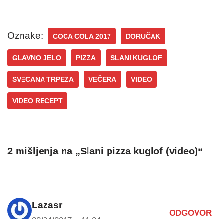
Oznake:
COCA COLA 2017
DORUČAK
GLAVNO JELO
PIZZA
SLANI KUGLOF
SVECANA TRPEZA
VEČERA
VIDEO
VIDEO RECEPT
2 mišljenja na „Slani pizza kuglof (video)“
Lazasr
ODGOVOR