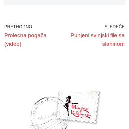
PRETHODNO
SLEDEĆE
Prolećna pogača
Punjeni svinjski file sa
(video)
slaninom