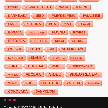
LISNATO TESTO
MALINE
LEŠNIK
MAFINI
MARMELADA
MESO
MLEVENO MESO
PALAČINKE
PILETINA
PITA
PASTA
PIZZA
PLAZMA
POSNO
POGAČA
POVRĆE
POGAČICE
PREDJELA
PROLETER
ROLAT
ROLNICE
RUČAK
SIR
SITNI KOLAČI
SALATA
SLANINA
SPANAĆ
TESTO
SLADOLED
TORTE
USKRS
TUTORIJAL
USKRŠNJA JAJA
VIDEO
VIDEO RECEPT
VEČERA
VANILA
YOUTUBE
VOĆE
ZA DECU
VIŠNJE
ZIMNICA
ČOKOLADA
ŠAMPINJONI
Copyright © 2007-2026
|
Minjina Kuhinjica