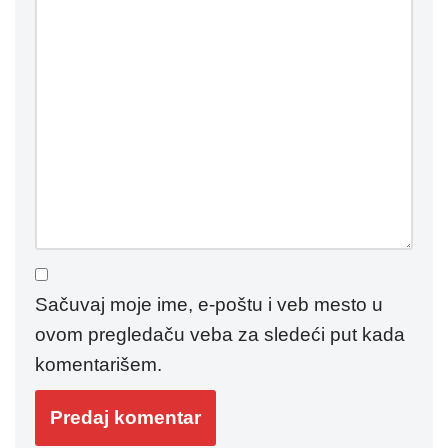
Sačuvaj moje ime, e-poštu i veb mesto u
ovom pregledaču veba za sledeći put kada
komentarišem.