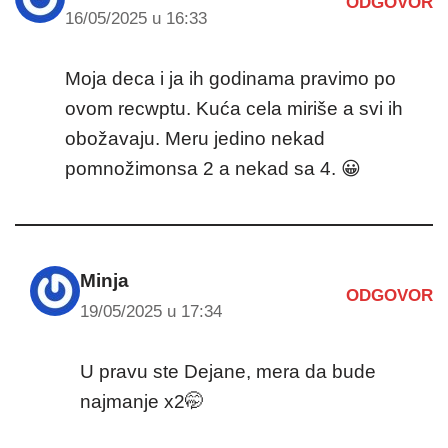
ODGOVOR
16/05/2025 u 16:33
Moja deca i ja ih godinama pravimo po
ovom recwptu. Kuća cela miriše a svi ih
obožavaju. Meru jedino nekad
pomnožimonsa 2 a nekad sa 4. 😀
Minja
ODGOVOR
19/05/2025 u 17:34
U pravu ste Dejane, mera da bude
najmanje x2🤭