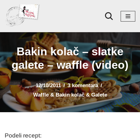
Skoči
na
sadržaj
Bakin kolač – slatke
galete – waffle (video)
12/10/2011
3 komentara
Waffle & Bakin kolač & Galete
Podeli recept: