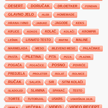
DESERT
DORUČAK
DR.OETKER
FONDAN
GLAVNO JELO
HLEB
HOMEMADE
JAGODE
HRANA I VINO
KEKS
JABUKE
KIFLICE
KOLAČ
KROMPIR
KOKOS
KOLAČI
LISNATO TESTO
MALINE
LEŠNIK
MAFINI
MARMELADA
MESO
MLEVENO MESO
PALAČINKE
PILETINA
PITA
PASTA
PIZZA
PLAZMA
POSNO
POGAČA
POVRĆE
POGAČICE
PREDJELA
PROLETER
ROLAT
ROLNICE
RUČAK
SIR
SITNI KOLAČI
SALATA
SLANINA
SPANAĆ
TESTO
SLADOLED
TORTE
USKRS
TUTORIJAL
USKRŠNJA JAJA
VIDEO
VIDEO RECEPT
VEČERA
VANILA