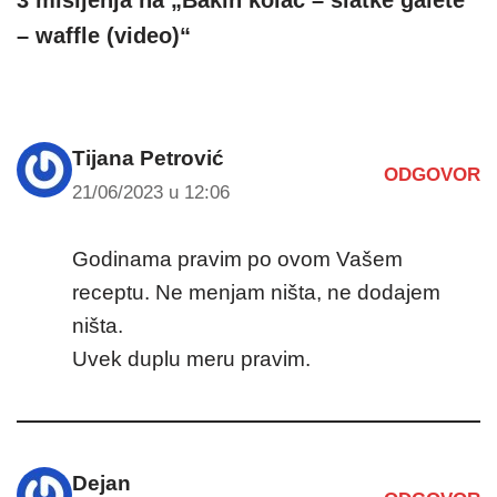
– waffle (video)“
Tijana Petrović
ODGOVOR
21/06/2023 u 12:06
Godinama pravim po ovom Vašem
receptu. Ne menjam ništa, ne dodajem
ništa.
Uvek duplu meru pravim.
Dejan