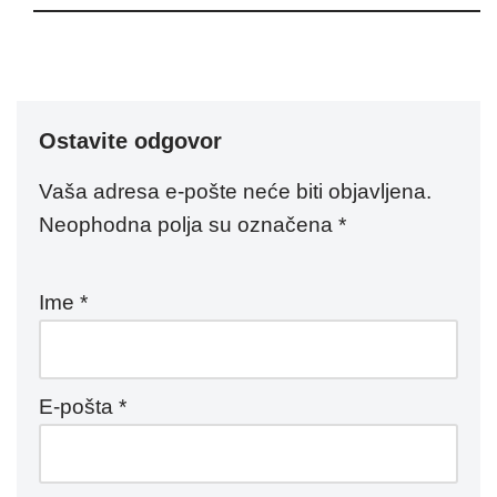
Ostavite odgovor
Vaša adresa e-pošte neće biti objavljena.
Neophodna polja su označena
*
Ime
*
E-pošta
*