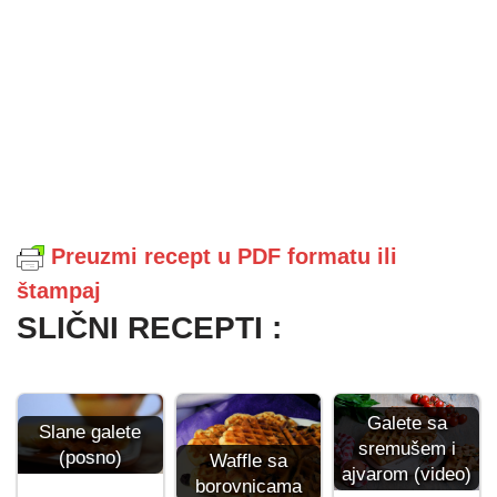
Preuzmi recept u PDF formatu ili
štampaj
SLIČNI RECEPTI :
Galete sa
Slane galete
sremušem i
(posno)
Waffle sa
ajvarom (video)
borovnicama