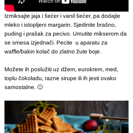
Izmiksajte jaja i šećer i vanil šećer, pa dodajte
mleko i istopljeni margarin. Sjedinite brašno,
puding i prašak za pecivo. Umutite mikserom da
se smesa izjednači. Pecite u aparatu za
waffle/bakin kolač do zlatno žute boje.
Možete ih poslužiti uz džem, eurokrem, med,
toplu čokoladu, razne sirupe ili ih jesti ovako
samostalne. 🙂