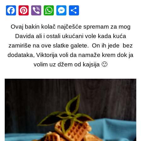
F
Pi
Vi
W
M
S
a
nt
b
h
e
h
Ovaj bakin kolač najčešće spremam za mog
c
er
er
at
ss
ar
Davida ali i ostali ukućani vole kada kuća
e
e
s
e
e
zamiriše na ove slatke galete. On ih jede bez
b
st
A
n
dodataka, Viktorija voli da namaže krem dok ja
o
p
g
volim uz džem od kajsija 🙂
o
p
er
k