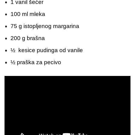
1 vanil šećer
100 ml mleka
75 g istopljenog margarina
200 g brašna
½ kesice pudinga od vanile
½ praška za pecivo