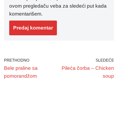
ovom pregledaču veba za sledeći put kada
komentarišem.
PRETHODNO
SLEDEĆE
Bele praline sa
Pileća čorba – Chicken
pomorandžom
soup