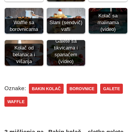
Kolač sa
Waffle sa
Slani (sendvič)
malinama
borovnicama
vafli
(video)
Galete sa
tikvicama i
Kolač od
spanaćem
belanaca i
(video)
višanja
Oznake:
BAKIN KOLAČ
BOROVNICE
GALETE
WAFFLE
3 mišljenja na „Bakin kolač – slatke galete