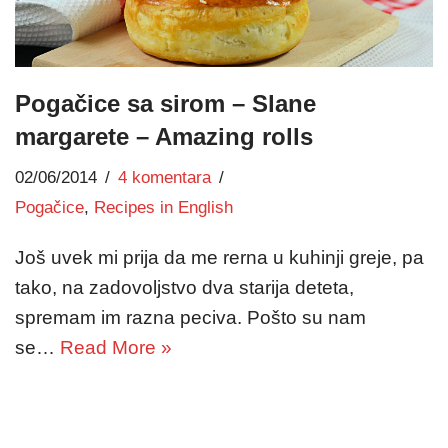
Pogačice sa sirom – Slane
margarete – Amazing rolls
02/06/2014
4 komentara
Pogačice
,
Recipes in English
Još uvek mi prija da me rerna u kuhinji greje, pa
tako, na zadovoljstvo dva starija deteta,
spremam im razna peciva. Pošto su nam
se…
Read More »