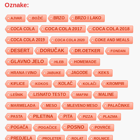
Oznake:
BRZO
BRZO I LAKO
AJVAR
BOŽIĆ
COCA COLA 2017
COCA COLA
COCA COLA 2018
COCA COLA 2019
COKE AND MEALS
COCA COLA 2020
DESERT
DORUČAK
DR.OETKER
FONDAN
GLAVNO JELO
HLEB
HOMEMADE
JAGODE
HRANA I VINO
KEKS
JABUKE
KIFLICE
KOLAČ
KROMPIR
KOKOS
KOLAČI
LISNATO TESTO
MALINE
LEŠNIK
MAFINI
MARMELADA
MESO
MLEVENO MESO
PALAČINKE
PILETINA
PITA
PASTA
PIZZA
PLAZMA
POSNO
POGAČA
POVRĆE
POGAČICE
PREDJELA
PROLETER
ROLAT
ROLNICE