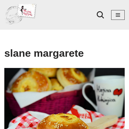
Skoči
na
sadržaj
slane margarete