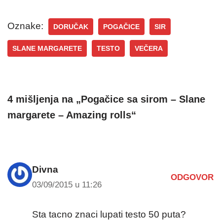
Oznake:
DORUČAK
POGAČICE
SIR
SLANE MARGARETE
TESTO
VEČERA
4 mišljenja na „Pogačice sa sirom – Slane
margarete – Amazing rolls“
Divna
ODGOVOR
03/09/2015 u 11:26
Sta tacno znaci lupati testo 50 puta?