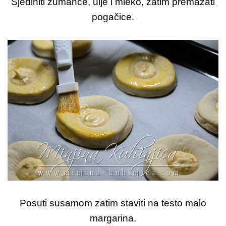
Sjediniti žumance, ulje i mleko, zatim premazati
pogačice.
Posuti susamom zatim staviti na testo malo
margarina.