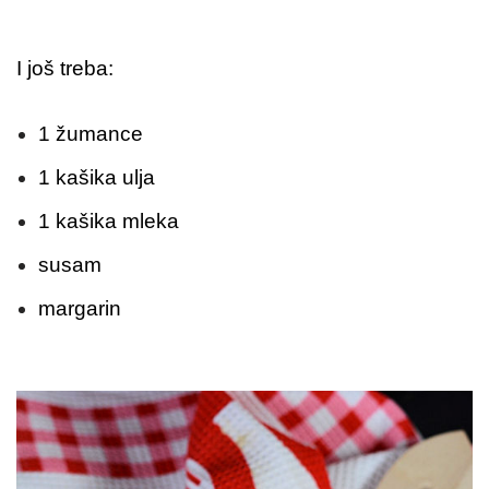
I još treba:
1 žumance
1 kašika ulja
1 kašika mleka
susam
margarin