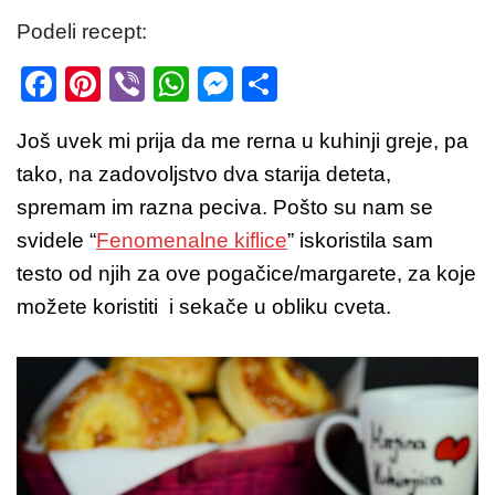
Podeli recept:
F
Pi
Vi
W
M
S
a
nt
b
h
e
h
Još uvek mi prija da me rerna u kuhinji greje, pa
c
er
er
at
ss
ar
tako, na zadovoljstvo dva starija deteta,
e
e
s
e
e
spremam im razna peciva. Pošto su nam se
b
st
A
n
svidele “
Fenomenalne kiflice
” iskoristila sam
o
p
g
testo od njih za ove pogačice/margarete, za koje
o
p
er
možete koristiti i sekače u obliku cveta.
k