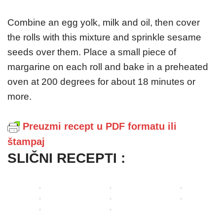
o
-
s
i
e
f
k
-
M
a
c
p
l
r
Combine an egg yolk, milk and oil, then cover
d
a
č
e
o
i
e
the rolls with this mixture and sprinkle sesame
v
P
r
v
s
g
c
m
seeds over them. Place a small piece of
a
u
g
a
a
a
e
s
p
n
margarine on each roll and bake in a preheated
a
r
s
č
-
i
e
j
r
c
i
i
S
r
oven at 200 degrees for about 18 minutes or
c
e
e
i
r
c
a
o
more.
i
n
t
m
o
e
l
m
v
e
e
a
m
(
t
(
a
p
(
(
(
v
y
v
Preuzmi recept u PDF formatu ili
(
o
v
v
v
i
r
i
štampaj
v
g
i
i
i
d
o
d
SLIČNI RECEPTI :
i
a
d
d
d
e
l
e
d
č
e
e
e
o
l
o
e
i
o
o
o
)
s
)
o
c
)
)
)
)
e