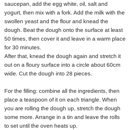
i
saucepan, add the egg white, oil, salt and
v
yogurt, then mix with a fork. Add the milk with the
o
swollen yeast and the flour and knead the
/
F
dough. Beat the dough onto the surface at least
i
M
50 times, then cover it and leave in a warm place
l
e
for 30 minutes.
o
F
k
v
After that, knead the dough again and stretch it
e
a
a
N
n
n
out on a floury surface into a circle about 60cm
n
o
o
e
wide. Cut the dough into 28 pieces.
J
e
v
m
k
e
p
P
o
e
i
d
o
o
g
n
f
For the filling: combine all the ingredients, then
n
g
g
o
a
l
place a teaspoon of it on each triangle. When
o
a
a
P
d
l
i
you are rolling the dough up, stretch the dough
t
č
č
o
i
n
c
e
i
i
g
š
e
e
some more. Arrange in a tin and leave the rolls
s
c
c
a
n
k
s
to set until the oven heats up.
t
e
e
č
j
i
a