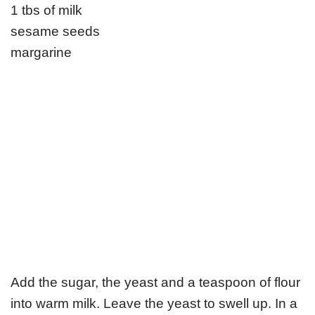
1 tbs of milk
sesame seeds
margarine
M
e
k
a
n
o
p
Add the sugar, the yeast and a teaspoon of flour
e
into warm milk. Leave the yeast to swell up. In a
c