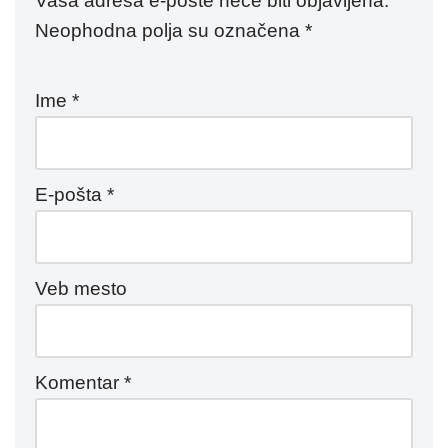
Vaša adresa e-pošte neće biti objavljena.
Neophodna polja su označena
*
Ime
*
E-pošta
*
Veb mesto
Komentar
*