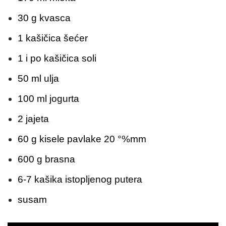
30 g kvasca
1 kašičica šećer
1 i po kašičica soli
50 ml ulja
100 ml jogurta
2 jajeta
60 g kisele pavlake 20 °%mm
600 g brasna
6-7 kašika istopljenog putera
susam