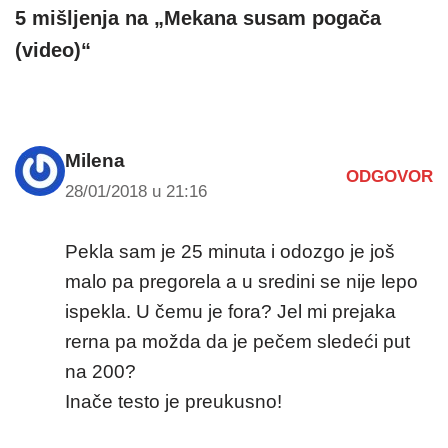
5 mišljenja na „Mekana susam pogača
(video)“
Milena
ODGOVOR
28/01/2018 u 21:16
Pekla sam je 25 minuta i odozgo je još
malo pa pregorela a u sredini se nije lepo
ispekla. U čemu je fora? Jel mi prejaka
rerna pa možda da je pečem sledeći put
na 200?
Inače testo je preukusno!