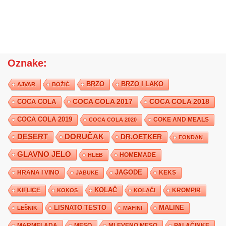
Oznake:
BRZO
BRZO I LAKO
AJVAR
BOŽIĆ
COCA COLA 2017
COCA COLA
COCA COLA 2018
COCA COLA 2019
COKE AND MEALS
COCA COLA 2020
DESERT
DORUČAK
DR.OETKER
FONDAN
GLAVNO JELO
HLEB
HOMEMADE
JAGODE
HRANA I VINO
KEKS
JABUKE
KIFLICE
KOLAČ
KROMPIR
KOKOS
KOLAČI
LISNATO TESTO
MALINE
LEŠNIK
MAFINI
MARMELADA
MESO
MLEVENO MESO
PALAČINKE