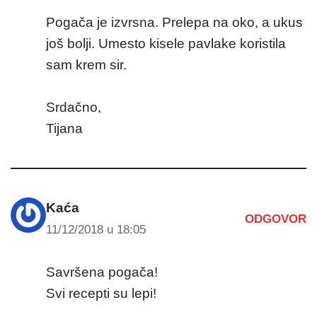
Pogača je izvrsna. Prelepa na oko, a ukus
još bolji. Umesto kisele pavlake koristila
sam krem sir.
Srdačno,
Tijana
Kaća
ODGOVOR
11/12/2018 u 18:05
Savršena pogača!
Svi recepti su lepi!