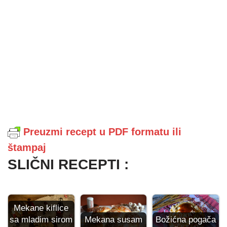
Preuzmi recept u PDF formatu ili
štampaj
SLIČNI RECEPTI :
Mekane kiflice
sa mladim sirom
Božićna pogača
Mekana susam