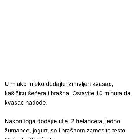
U mlako mleko dodajte izmrvljen kvasac,
kašičicu šećera i brašna. Ostavite 10 minuta da
kvasac nadođe.
Nakon toga dodajte ulje, 2 belanceta, jedno
žumance, jogurt, so i brašnom zamesite testo.