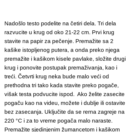
Nadošlo testo podelite na četiri dela. Tri dela
razvucite u krug od oko 21-22 cm. Prvi krug
stavite na papir za pečenje. Premažite sa 2
kašike istopljenog putera, a onda preko njega
premažite i kašikom kisele pavlake, složite drugi
krug i ponovite postupak premaživanja, kao i
treći. Četvrti krug neka bude malo veći od
prethodna tri tako kada stavite preko pogače,
višak testa podvucite ispod. Ako želite zasecite
pogaču kao na videu, možete i dublje ili ostavite
bez zasecanja. Uključite da se rerna zagreje na
220 °C i za to vreme pogača malo naraste.
Premažite sjedinjenim žumancetom i kašikom