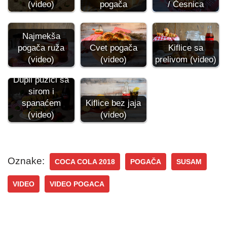
(video)
/ Česnica
pogača
Najmekša
Cvet pogača
Kiflice sa
pogača ruža
(video)
prelivom (video)
(video)
Dupli pužići sa
sirom i
spanaćem
Kiflice bez jaja
(video)
(video)
Oznake:
COCA COLA 2018
POGAČA
SUSAM
VIDEO
VIDEO POGACA