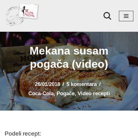
Skoči
na
sadržaj
Mekana susam
pogača (video)
26/01/2018
5 komentara
Coca-Cola
,
Pogače
,
Video recepti
Podeli recept: