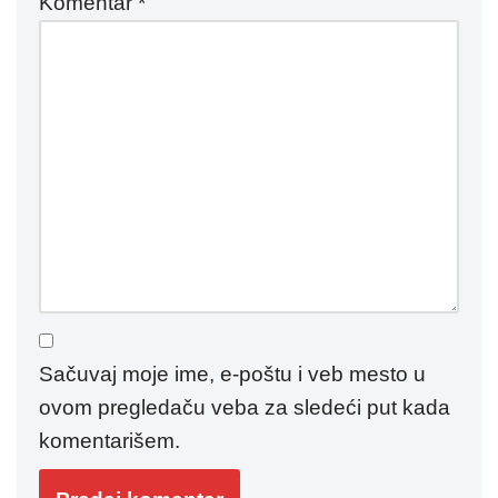
Komentar
*
Sačuvaj moje ime, e-poštu i veb mesto u
ovom pregledaču veba za sledeći put kada
komentarišem.