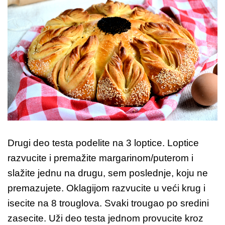
Drugi deo testa podelite na 3 loptice. Loptice
razvucite i premažite margarinom/puterom i
slažite jednu na drugu, sem poslednje, koju ne
premazujete. Oklagijom razvucite u veći krug i
isecite na 8 trouglova. Svaki trougao po sredini
zasecite. Uži deo testa jednom provucite kroz