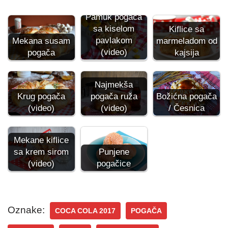
Pamuk pogača
sa kiselom
Kiflice sa
pavlakom
Mekana susam
marmeladom od
(video)
pogača
kajsija
Najmekša
Božićna pogača
pogača ruža
Krug pogača
/ Česnica
(video)
(video)
Mekane kiflice
sa krem sirom
Punjene
(video)
pogačice
Oznake:
COCA COLA 2017
POGAČA