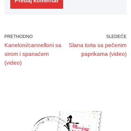
PRETHODNO
SLEDEĆE
Kaneloni/cannelloni sa
Slana torta sa pečenim
sirom i spanaćem
paprikama (video)
(video)