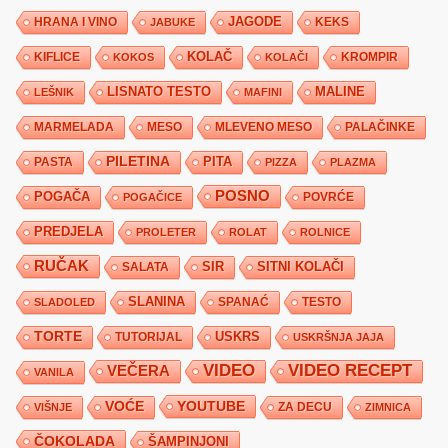
JAGODE
HRANA I VINO
KEKS
JABUKE
KIFLICE
KOLAČ
KROMPIR
KOKOS
KOLAČI
LISNATO TESTO
MALINE
LEŠNIK
MAFINI
MARMELADA
MESO
MLEVENO MESO
PALAČINKE
PILETINA
PITA
PASTA
PIZZA
PLAZMA
POSNO
POGAČA
POVRĆE
POGAČICE
PREDJELA
PROLETER
ROLAT
ROLNICE
RUČAK
SIR
SITNI KOLAČI
SALATA
SLANINA
SPANAĆ
TESTO
SLADOLED
TORTE
USKRS
TUTORIJAL
USKRŠNJA JAJA
VIDEO
VIDEO RECEPT
VEČERA
VANILA
YOUTUBE
VOĆE
ZA DECU
VIŠNJE
ZIMNICA
ČOKOLADA
ŠAMPINJONI