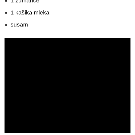
1 žumance
1 kašika mleka
susam