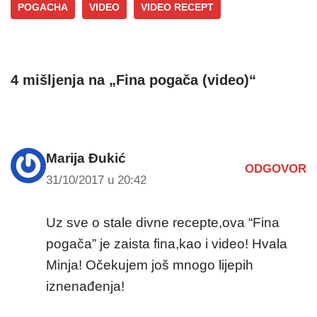
POGACHA
VIDEO
VIDEO RECEPT
4 mišljenja na „Fina pogača (video)“
Marija Đukić
ODGOVOR
31/10/2017 u 20:42
Uz sve o stale divne recepte,ova “Fina
pogača” je zaista fina,kao i video! Hvala
Minja! Očekujem još mnogo lijepih
iznenađenja!