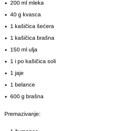
200 ml mleka
40 g kvasca
1 kašičica šećera
1 kašičica brašna
150 ml ulja
1 i po kašičica soli
1 jaje
1 belance
600 g brašna
Premazivanje: