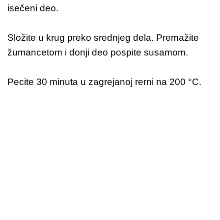
isečeni deo.
Složite u krug preko srednjeg dela. Premažite
žumancetom i donji deo pospite susamom.
Pecite 30 minuta u zagrejanoj rerni na 200 °C.