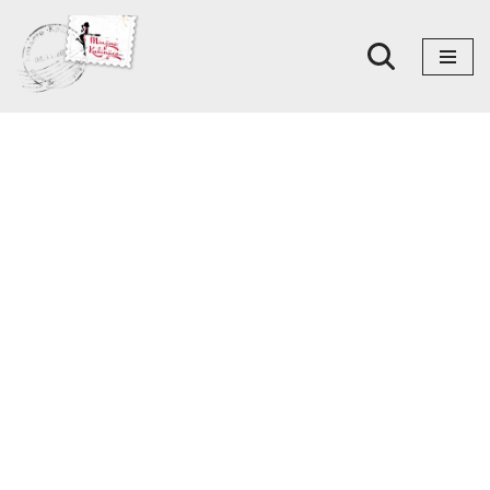
Skoči
na
sadržaj