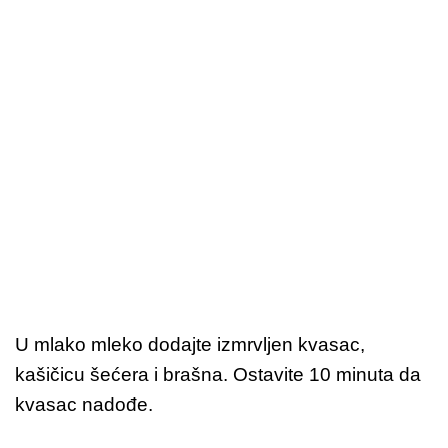
U mlako mleko dodajte izmrvljen kvasac,
kašičicu šećera i brašna. Ostavite 10 minuta da
kvasac nadođe.