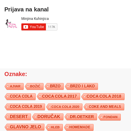
Prijava na kanal
Oznake:
BRZO
BRZO I LAKO
AJVAR
BOŽIĆ
COCA COLA 2017
COCA COLA
COCA COLA 2018
COCA COLA 2019
COKE AND MEALS
COCA COLA 2020
DESERT
DORUČAK
DR.OETKER
FONDAN
GLAVNO JELO
HLEB
HOMEMADE