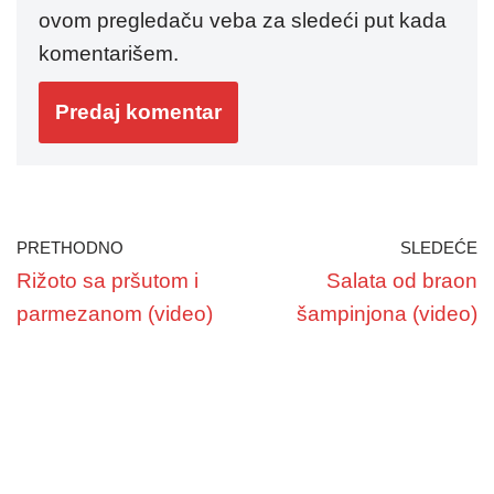
ovom pregledaču veba za sledeći put kada
komentarišem.
PRETHODNO
SLEDEĆE
Rižoto sa pršutom i
Salata od braon
parmezanom (video)
šampinjona (video)