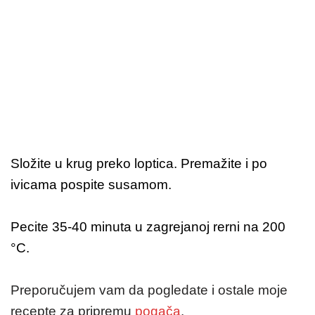
Složite u krug preko loptica. Premažite i po
ivicama pospite susamom.
Pecite 35-40 minuta u zagrejanoj rerni na 200
°C.
Preporučujem vam da pogledate i ostale moje
recepte za pripremu
pogača
.