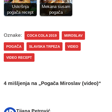
Uskršnja
Mekana susam
pogača recept
pogača
Oznake:
COCA COLA 2019
MIROSLAV
POGAČA
SLAVSKA TRPEZA
VIDEO
VIDEO RECEPT
4 mišljenja na „Pogača Miroslav (video)“
Tijana Petrović