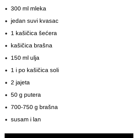
300 ml mleka
jedan suvi kvasac
1 kašičica šećera
kašičica brašna
150 ml ulja
1 i po kašičica soli
2 jajeta
50 g putera
700-750 g brašna
susam i lan