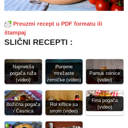
Preuzmi recept u PDF formatu ili
štampaj
SLIČNI RECEPTI :
Punjene
Najmekša
mrežaste
Pamuk rolnice
pogača ruža
zemičke (video)
(video)
(video)
Fina pogača
Božićna pogača
Rol kiflice sa
(video)
/ Česnica
sirom (video)