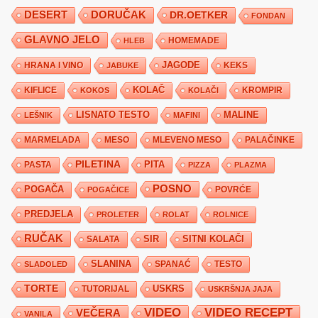
DESERT
DORUČAK
DR.OETKER
FONDAN
GLAVNO JELO
HLEB
HOMEMADE
JAGODE
HRANA I VINO
KEKS
JABUKE
KIFLICE
KOLAČ
KROMPIR
KOKOS
KOLAČI
LISNATO TESTO
MALINE
LEŠNIK
MAFINI
MARMELADA
MESO
MLEVENO MESO
PALAČINKE
PILETINA
PITA
PASTA
PIZZA
PLAZMA
POSNO
POGAČA
POVRĆE
POGAČICE
PREDJELA
PROLETER
ROLAT
ROLNICE
RUČAK
SIR
SITNI KOLAČI
SALATA
SLANINA
SPANAĆ
TESTO
SLADOLED
TORTE
USKRS
TUTORIJAL
USKRŠNJA JAJA
VIDEO
VIDEO RECEPT
VEČERA
VANILA