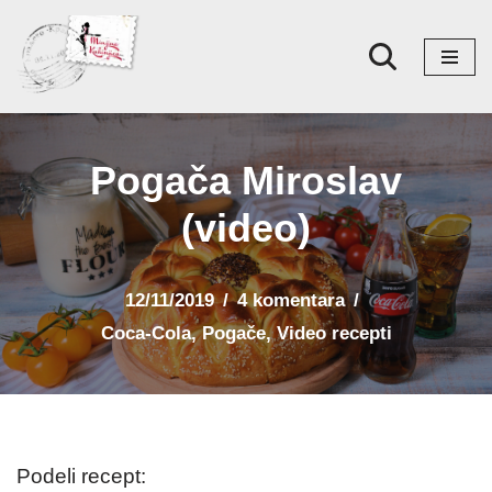
Skoči
na
sadržaj
Pogača Miroslav
(video)
12/11/2019
4 komentara
Coca-Cola
,
Pogače
,
Video recepti
Podeli recept: