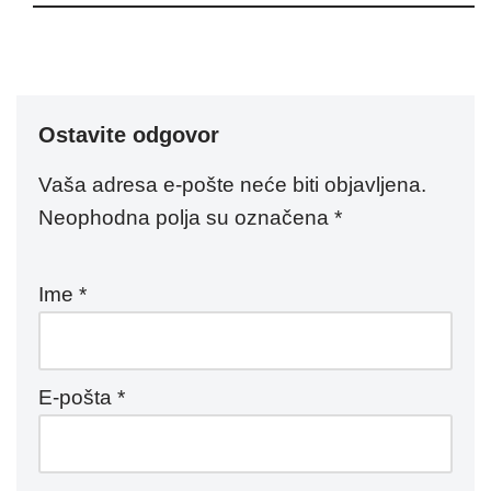
Ostavite odgovor
Vaša adresa e-pošte neće biti objavljena.
Neophodna polja su označena
*
Ime
*
E-pošta
*