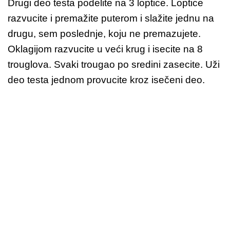
Drugi deo testa podelite na 3 loptice. Loptice
razvucite i premažite puterom i slažite jednu na
drugu, sem poslednje, koju ne premazujete.
Oklagijom razvucite u veći krug i isecite na 8
trouglova. Svaki trougao po sredini zasecite. Uži
deo testa jednom provucite kroz isečeni deo.