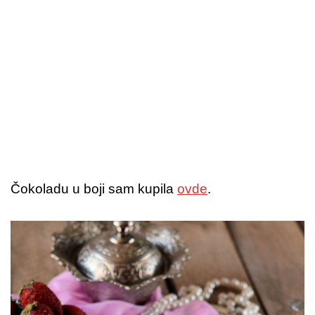
Čokoladu u boji sam kupila
ovde
.