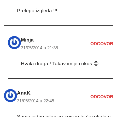
Prelepo izgleda !!!
Minja
ODGOVOR
31/05/2014 u 21:35
Hvala draga ! Takav im je i ukus 😉
AnaK.
ODGOVOR
31/05/2014 u 22:45
Samo jedno pitanjce-koja je to čokolada u