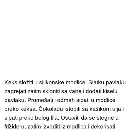
Keks složiti u silikonske modlice. Slatku pavlaku
zagrejati zatim skloniti sa vatre i dodati kiselu
pavlaku. Promešati i odmah sipati u modlice
preko keksa. Čokoladu istopiti sa kašikom ulja i
sipati preko belog fila. Ostaviti da se stegne u
frižideru, zatim izvaditi iz modlica i dekorisati