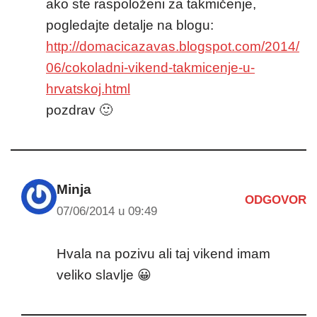
ako ste raspoloženi za takmičenje,
pogledajte detalje na blogu:
http://domacicazavas.blogspot.com/2014/
06/cokoladni-vikend-takmicenje-u-
hrvatskoj.html
pozdrav 🙂
Minja
ODGOVOR
07/06/2014 u 09:49
Hvala na pozivu ali taj vikend imam
veliko slavlje 😀