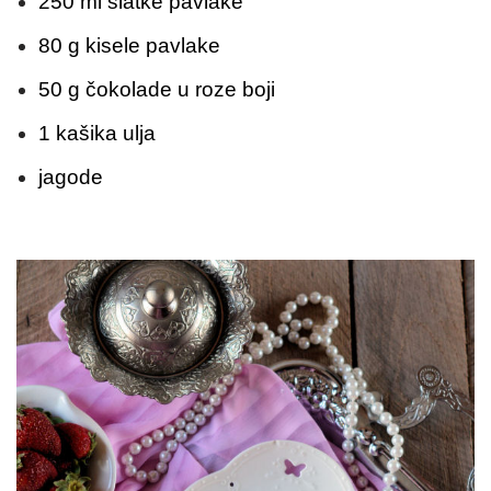
250 ml slatke pavlake
80 g kisele pavlake
50 g čokolade u roze boji
1 kašika ulja
jagode