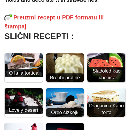
Preuzmi recept u PDF formatu ili
štampaj
SLIČNI RECEPTI :
Sladoled kao
O la la tortica
Bronhi praline
lubenica
Draganina Kapri
Lovely desert
Oreo čizkejk
torta