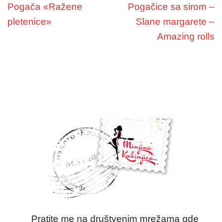
Pogača «Ražene
Pogačice sa sirom –
pletenice»
Slane margarete –
Amazing rolls
Pratite me na društvenim mrežama gde