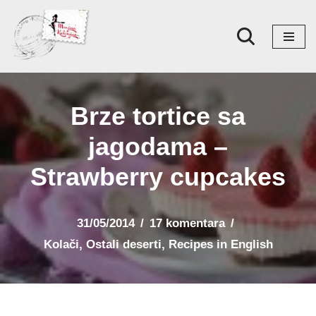
Skoči
na
sadržaj
Brze tortice sa
jagodama –
Strawberry cupcakes
31/05/2014
17 komentara
Kolači
,
Ostali deserti
,
Recipes in English