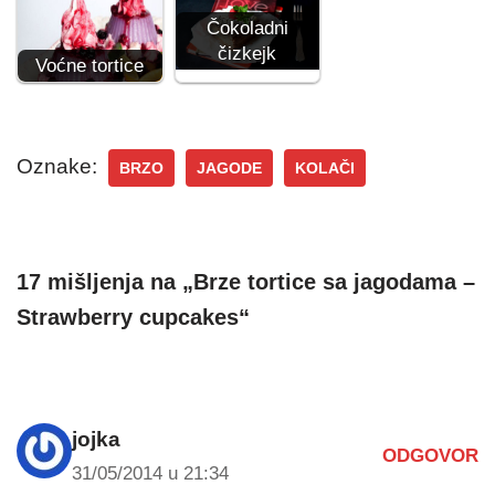
Čokoladni
čizkejk
Voćne tortice
Oznake:
BRZO
JAGODE
KOLAČI
17 mišljenja na „Brze tortice sa jagodama –
Strawberry cupcakes“
jojka
ODGOVOR
31/05/2014 u 21:34