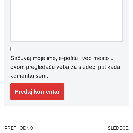
Sačuvaj moje ime, e-poštu i veb mesto u
ovom pregledaču veba za sledeći put kada
komentarišem.
PRETHODNO
SLEDEĆE