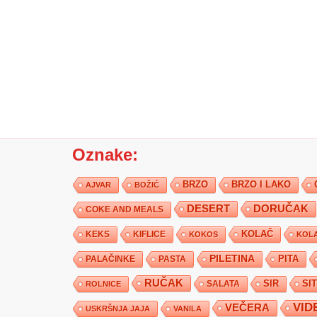
Oznake:
BRZO
BRZO I LAKO
AJVAR
BOŽIĆ
DESERT
DORUČAK
COKE AND MEALS
KEKS
KIFLICE
KOLAČ
KOKOS
KOLA
PILETINA
PITA
PALAČINKE
PASTA
RUČAK
SIR
SI
SALATA
ROLNICE
VID
VEČERA
USKRŠNJA JAJA
VANILA