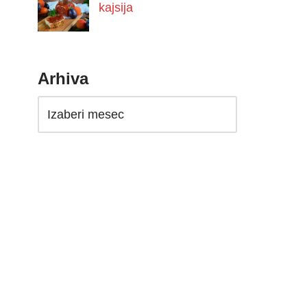
kajsija
Arhiva