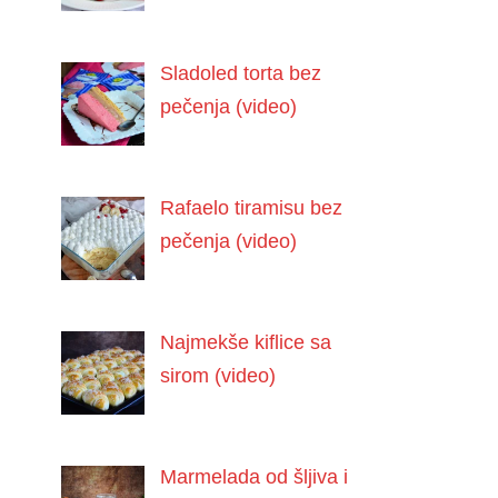
Sladoled torta bez
pečenja (video)
Rafaelo tiramisu bez
pečenja (video)
Najmekše kiflice sa
sirom (video)
Marmelada od šljiva i