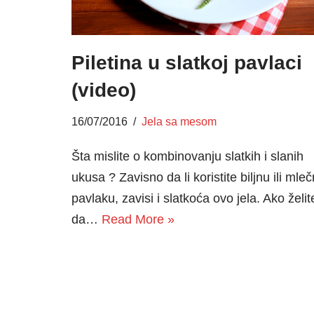
Piletina u slatkoj pavlaci
(video)
16/07/2016
Jela sa mesom
Šta mislite o kombinovanju slatkih i slanih
ukusa ? Zavisno da li koristite biljnu ili mle
pavlaku, zavisi i slatkoća ovo jela. Ako želit
da…
Read More »