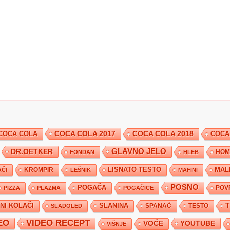
COCA COLA 2017
COCA COLA
COCA COLA 2018
COCA
DR.OETKER
GLAVNO JELO
FONDAN
HLEB
HOM
KROMPIR
LISNATO TESTO
MAL
ČI
LEŠNIK
MAFINI
POSNO
POGAČA
POV
PIZZA
PLAZMA
POGAČICE
TNI KOLAČI
SLANINA
SPANAĆ
TESTO
SLADOLED
EO
VIDEO RECEPT
YOUTUBE
VOĆE
VIŠNJE