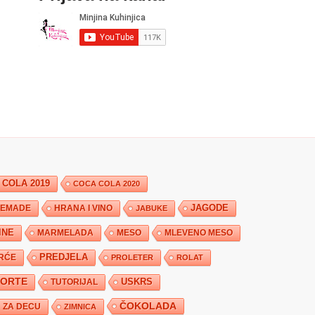
 COLA 2019
COCA COLA 2020
JAGODE
HRANA I VINO
EMADE
JABUKE
INE
MARMELADA
MESO
MLEVENO MESO
PREDJELA
RĆE
PROLETER
ROLAT
TORTE
USKRS
TUTORIJAL
ČOKOLADA
ZA DECU
ZIMNICA