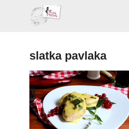
Skoči
na
sadržaj
slatka pavlaka