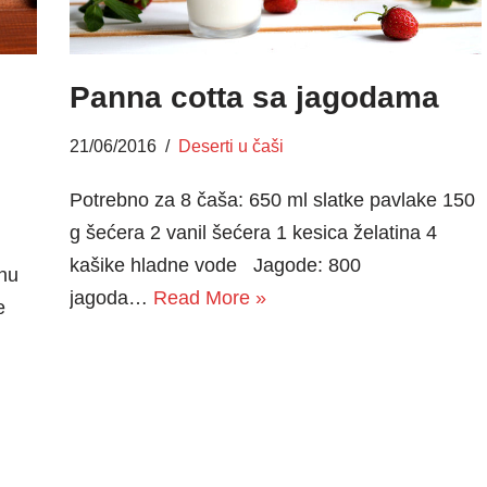
Panna cotta sa jagodama
21/06/2016
Deserti u čaši
Potrebno za 8 čaša: 650 ml slatke pavlake 150
g šećera 2 vanil šećera 1 kesica želatina 4
kašike hladne vode Jagode: 800
čnu
jagoda…
Read More »
e